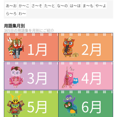
あ〜お
か〜こ
さ〜そ
た〜と
な〜の
は〜ほ
ま〜も
や〜よ
ら〜ろ
わ〜
用語集月別
365日の用語集を月別にご紹介
1月
2月
3月
4月
5月
6月