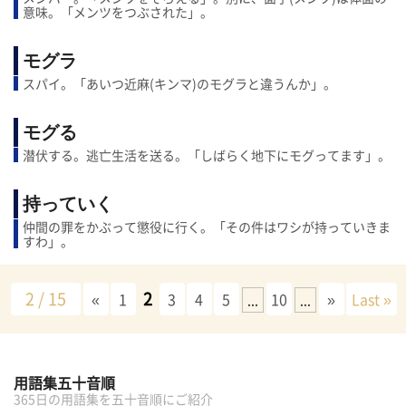
意味。「メンツをつぶされた」。
モグラ
スパイ。「あいつ近麻(キンマ)のモグラと違うんか」。
モグる
潜伏する。逃亡生活を送る。「しばらく地下にモグってます」。
持っていく
仲間の罪をかぶって懲役に行く。「その件はワシが持っていきま
すわ」。
2 / 15
2
«
1
3
4
5
10
»
Last »
...
...
用語集五十音順
365日の用語集を五十音順にご紹介