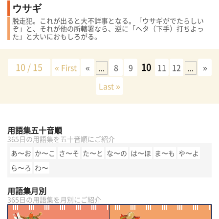
ウサギ
脱走犯。これが出ると大不詳事となる。「ウサギがでたらしい
ぞ」と、それが他の所轄署なら、逆に「ヘタ（下手）打ちよっ
た」と大いにおもしろがる。
10 / 15
10
« First
«
8
9
11
12
»
...
...
Last »
用語集五十音順
365日の用語集を五十音順にご紹介
あ〜お
か〜こ
さ〜そ
た〜と
な〜の
は〜ほ
ま〜も
や〜よ
ら〜ろ
わ〜
用語集月別
365日の用語集を月別にご紹介