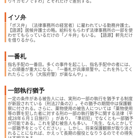
りイカモノですわ」とそれだけで差別する。
イソ弁
「ボス弁」（法律事務所の経営者）に雇われている勤務弁護士。
【語源】居候弁護士の略。給料をもらわず法律事務所の一部を使
わせてもらっているだけの「ノキ弁」もいる。【語源】軒先だけ
を借りるから。
一番札
指名手配の一番目。多くの事件を起こし、指名手配中の者には、
この順番が重大になる。「一番札が兵庫県警や。これを外してく
れたらこっち（大阪府警）が楽なんや」。
一部執行猶予
一定の条件がある被告人には、実刑の一部の執行を猶予する制度
が新設されている（刑法27条の2）。その猶予の期間中は保護観
察に付される。さらに、薬物使用の被告人については「薬物使用
等の罪を犯した者に対する刑の一部の執行猶予に関する法律（平
成28年６月１日施行）」があり、「準初犯」でなくとも一部猶予
が可能である。これを望む被告人も多い。「先生、なんとかして
一部猶予をとってください」。しかし、将来保護観察が取り消さ
れることになれば、かえって長期の服役となりうるのでその得失
は不明である。