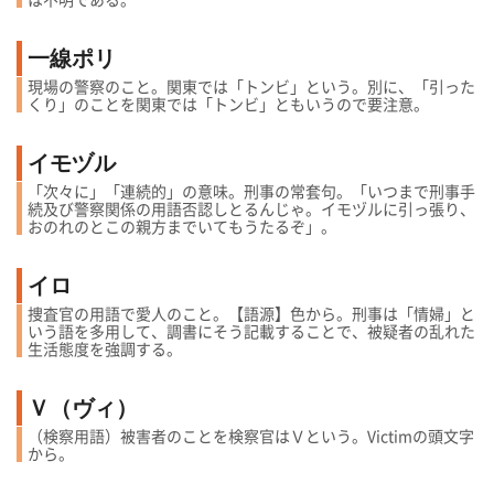
一線ポリ
現場の警察のこと。関東では「トンビ」という。別に、「引った
くり」のことを関東では「トンビ」ともいうので要注意。
イモヅル
「次々に」「連続的」の意味。刑事の常套句。「いつまで刑事手
続及び警察関係の用語否認しとるんじゃ。イモヅルに引っ張り、
おのれのとこの親方までいてもうたるぞ」。
イロ
捜査官の用語で愛人のこと。【語源】色から。刑事は「情婦」と
いう語を多用して、調書にそう記載することで、被疑者の乱れた
生活態度を強調する。
Ｖ（ヴィ）
（検察用語）被害者のことを検察官はＶという。Victimの頭文字
から。