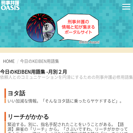
HOME
今日のKEIBEN用語集
今日のKEIBEN用語集 -月別２月
依頼人とのコミュニケーションを円滑にするための刑事弁護必修用語集
ヨタ話
いい加減な情報。「そんなヨタ話に乗ったらヤケドするど」。
リーチがかかる
緊迫する。別に、指名手配されたことをいうことがある。【語
源】麻雀の「リーチ」から。「さぶいですわ。リーチがかかって