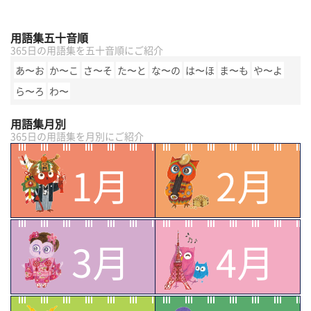
用語集五十音順
365日の用語集を五十音順にご紹介
あ〜お
か〜こ
さ〜そ
た〜と
な〜の
は〜ほ
ま〜も
や〜よ
ら〜ろ
わ〜
用語集月別
365日の用語集を月別にご紹介
1月
2月
3月
4月