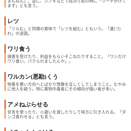
まんねん」。逆に、シノギなどで成功寸前の時に「リーチかけて
ます」とも言う。
レツ
「ツルむ」と同様の意味で「レツを組む」ともいう。「連(つ)
れ」の逆語。
ワリ食う
損害を受けたり、利益をもらいそこねたりすること。「ワシだけ
ワリ食い、パクられましたんや」。
ワルカン(悪勘)くう
物事を悪い方向へとばかり想像を逞しくしてしまうこと。むやみ
に他人を疑う。特に薬物中毒者にその傾向が強い者が多い。
アメねぶらせる
甘言を使ったり、小遣いを渡したりして味方に引き入れる。「ダ
ンゴ食わせる」とも言う。