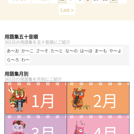
Last »
用語集五十音順
365日の用語集を五十音順にご紹介
あ〜お
か〜こ
さ〜そ
た〜と
な〜の
は〜ほ
ま〜も
や〜よ
ら〜ろ
わ〜
用語集月別
365日の用語集を月別にご紹介
1月
2月
3月
4月