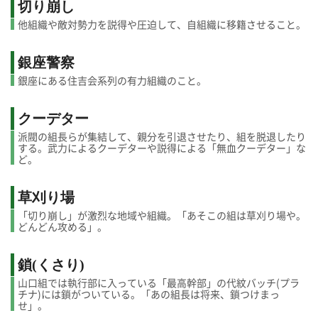
切り崩し
他組織や敵対勢力を説得や圧迫して、自組織に移籍させること。
銀座警察
銀座にある住吉会系列の有力組織のこと。
クーデター
派閥の組長らが集結して、親分を引退させたり、組を脱退したり
する。武力によるクーデターや説得による「無血クーデター」な
ど。
草刈り場
「切り崩し」が激烈な地域や組織。「あそこの組は草刈り場や。
どんどん攻める」。
鎖(くさり)
山口組では執行部に入っている「最高幹部」の代紋バッチ(プラ
チナ)には鎖がついている。「あの組長は将来、鎖つけまっ
せ」。