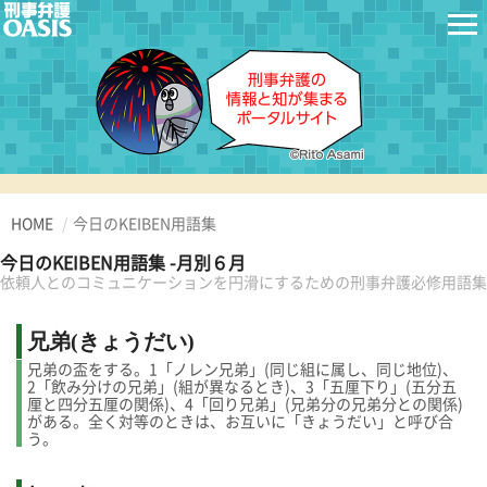
HOME
今日のKEIBEN用語集
今日のKEIBEN用語集 -月別６月
依頼人とのコミュニケーションを円滑にするための刑事弁護必修用語集
兄弟(きょうだい)
兄弟の盃をする。1「ノレン兄弟」(同じ組に属し、同じ地位)、
2「飲み分けの兄弟」(組が異なるとき)、3「五厘下り」(五分五
厘と四分五厘の関係)、4「回り兄弟」(兄弟分の兄弟分との関係)
がある。全く対等のときは、お互いに「きょうだい」と呼び合
う。