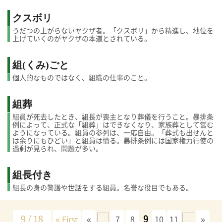
クスボリ
うだつの上がらないヤクザ者。「クスボリ」から精進し、地位を
上げていくのがヤクザの本道とされている。
組(くみ)ごと
個人的なものではなく、組織の仕事のこと。
組葬
組員が死去したとき、組長が喪主となり葬儀を行うこと。暴排条
例によって、正式な「組葬」はできなくなり、家族葬として営む
ようになっている。組員の参列は、一応自由。「葬式も出せんと
は余りにもひどい」と組員は憤る。暴排条例には国家権力行使の
過剰が見られ、問題が多い。
組長付き
組長の身の警護や世話をする組員。名誉な役目でもある。
9 / 18
9
« First
«
7
8
10
11
»
...
...