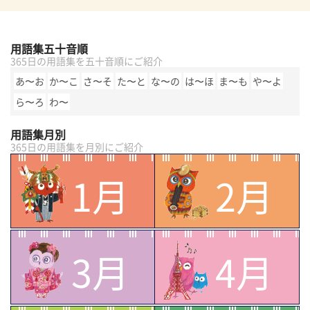
用語集五十音順
365日の用語集を五十音順にご紹介
あ〜お
か〜こ
さ〜そ
た〜と
な〜の
は〜ほ
ま〜も
や〜よ
ら〜ろ
わ〜
用語集月別
365日の用語集を月別にご紹介
1月
2月
3月
4月