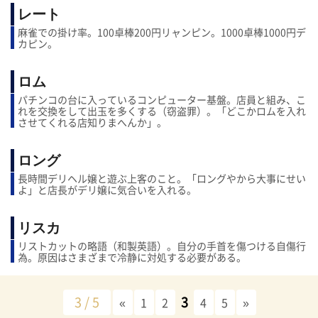
レート
麻雀での掛け率。100卓棒200円リャンピン。1000卓棒1000円デ
カピン。
ロム
パチンコの台に入っているコンピューター基盤。店員と組み、こ
れを交換をして出玉を多くする（窃盗罪）。「どこかロムを入れ
させてくれる店知りまへんか」。
ロング
長時間デリヘル嬢と遊ぶ上客のこと。「ロングやから大事にせい
よ」と店長がデリ嬢に気合いを入れる。
リスカ
リストカットの略語（和製英語）。自分の手首を傷つける自傷行
為。原因はさまざまで冷静に対処する必要がある。
3 / 5
3
«
1
2
4
5
»