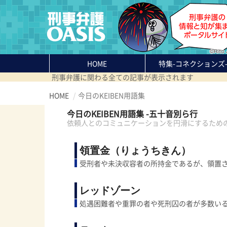
HOME
特集
-コネクションズ
刑事弁護に関わる全ての記事が表示されます
HOME
今日のKEIBEN用語集
今日のKEIBEN用語集 -五十音別ら行
依頼人とのコミュニケーションを円滑にするため
領置金（りょうちきん）
受刑者や未決収容者の所持金であるが、領置
レッドゾーン
処遇困難者や重罪の者や死刑囚の者が多数い