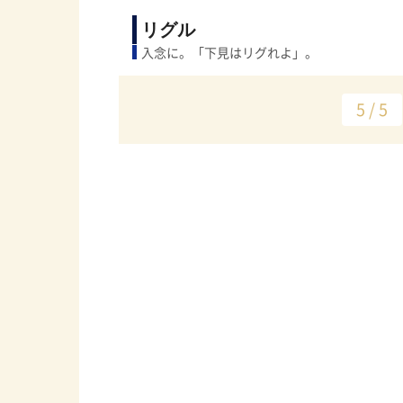
リグル
入念に。「下見はリグれよ」。
5 / 5