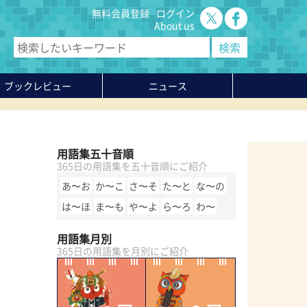
無料会員登録
ログイン
About us
ブックレビュー
ニュース
用語集五十音順
365日の用語集を五十音順にご紹介
あ〜お
か〜こ
さ〜そ
た〜と
な〜の
は〜ほ
ま〜も
や〜よ
ら〜ろ
わ〜
用語集月別
365日の用語集を月別にご紹介