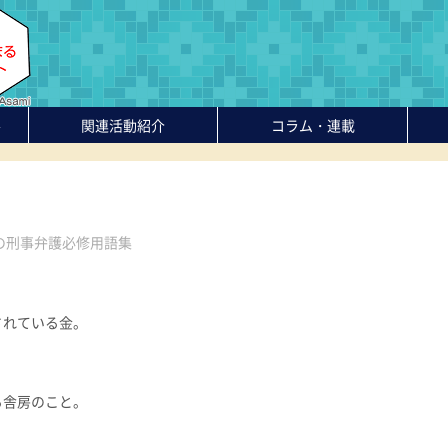
-
関連活動紹介
コラム・連載
の刑事弁護必修用語集
されている金。
る舎房のこと。