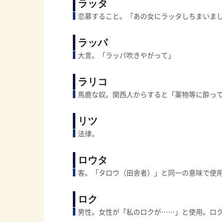
ラッタ
恋慕すること。「あの女にラッタしちまいま
ラッパ
大言。「ラッパ吹きやがって」
ラリコ
馬鹿な奴。関西人からすると「薬物等に酔っ
リツ
法律。
ロウタ
客。「タロウ（田舎者）」と同一の意味で使
ロク
男性。女性が「私のロクが……」と使用。ロ