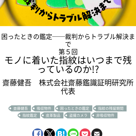
困ったときの鑑定──裁判からトラブル解決ま
で
第５回
モノに着いた指紋はいつまで残
っているのか!?
齋藤健吾 株式会社齋藤鑑識証明研究所
代表
齋藤健吾
吸収物件
困ったときの鑑定
指紋の残留期間
指紋鑑定
皮革製品
盗撮カメラ
非吸収物件