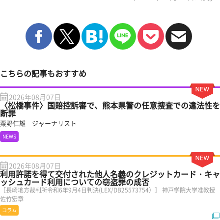
こちらの記事もおすすめ
2026年08月07日
〈松橋事件〉国賠控訴審で、熊本県警の任意捜査での違法性を
断罪
粟野仁雄 ジャーナリスト
NEWS
2026年08月07日
利用許諾を得て交付された他人名義のクレジットカード・キャ
ッシュカード利用についての窃盗罪の成否
［長崎地方裁判所令和6年9月4日判決(LEX/DB25573754）］ 神戸学院大学准教授
佐竹宏章
コラム