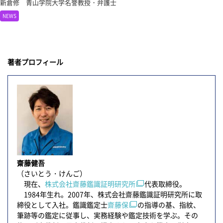
新倉修 青山学院大学名誉教授・弁護士
NEWS
著者プロフィール
齋藤健吾
（さいとう・けんご）
現在、
株式会社齋藤鑑識証明研究所
代表取締役。
1984年生れ。2007年、株式会社齋藤鑑識証明研究所に取
締役として入社。鑑識鑑定士
齋藤保
の指導の基、指紋、
筆跡等の鑑定に従事し、実務経験や鑑定技術を学ぶ。その