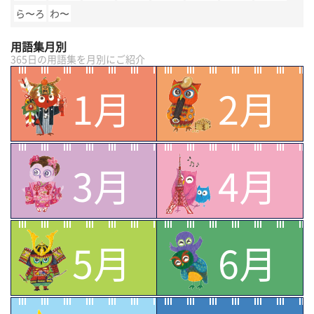
ら〜ろ
わ〜
用語集月別
365日の用語集を月別にご紹介
1月
2月
3月
4月
5月
6月