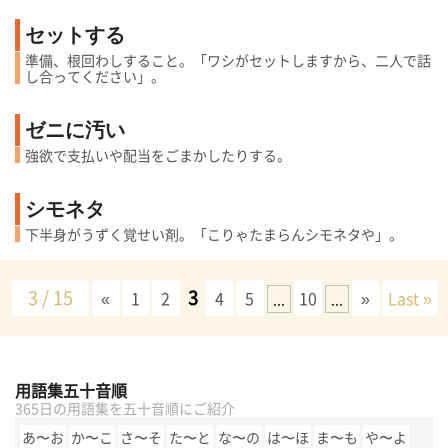
セットする
準備、根回わしすること。「ワシがセットしますから、二人で話
し合ってください」。
ゼニに汚い
強欲で支払いや配当をごまかしたりする。
シモネタ
下半身がうずく覚せい剤。「こりゃたまらんシモネタや」。
3 / 15
3
«
1
2
4
5
10
»
Last »
...
...
用語集五十音順
365日の用語集を五十音順にご紹介
あ〜お
か〜こ
さ〜そ
た〜と
な〜の
は〜ほ
ま〜も
や〜よ