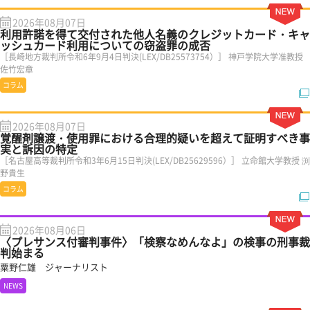
2026年08月07日
利用許諾を得て交付された他人名義のクレジットカード・キャ
ッシュカード利用についての窃盗罪の成否
［長崎地方裁判所令和6年9月4日判決(LEX/DB25573754）］ 神戸学院大学准教授
佐竹宏章
コラム
2026年08月07日
覚醒剤譲渡・使用罪における合理的疑いを超えて証明すべき事
実と訴因の特定
［名古屋高等裁判所令和3年6月15日判決(LEX/DB25629596）］ 立命館大学教授 渕
野貴生
コラム
2026年08月06日
〈プレサンス付審判事件〉「検察なめんなよ」の検事の刑事裁
判始まる
粟野仁雄 ジャーナリスト
NEWS