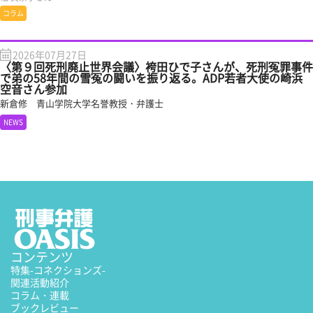
コラム
2026年07月27日
〈第９回死刑廃止世界会議〉袴田ひで子さんが、死刑冤罪事件
で弟の58年間の雪冤の闘いを振り返る。ADP若者大使の崎浜
空音さん参加
新倉修 青山学院大学名誉教授・弁護士
NEWS
コンテンツ
特集
-コネクションズ-
関連活動紹介
コラム・連載
ブックレビュー