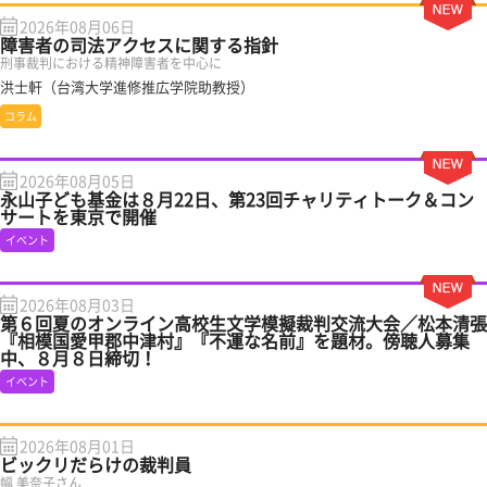
2026年08月06日
障害者の司法アクセスに関する指針
刑事裁判における精神障害者を中心に
洪士軒（台湾大学進修推広学院助教授）
コラム
2026年08月05日
永山子ども基金は８月22日、第23回チャリティトーク＆コン
サートを東京で開催
イベント
2026年08月03日
第６回夏のオンライン高校生文学模擬裁判交流大会／松本清張
『相模国愛甲郡中津村』『不運な名前』を題材。傍聴人募集
中、８月８日締切！
イベント
2026年08月01日
ビックリだらけの裁判員
幅 美奈子さん