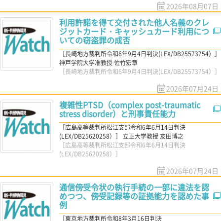
2026年08月07日
利用許諾を得て交付された他人名義のクレ
ジットカード・キャッシュカード利用につ
いての窃盗罪の成否
［長崎地方裁判所令和6年9月4日判決(LEX/DB25573754）］
神戸学院大学准教授 佐竹宏章
［長崎地方裁判所令和6年9月4日判決(LEX/DB25573754）］
2026年07月24日
複雑性PTSD（complex post-traumatic
stress disorder）と刑事責任能力
［広島高等裁判所松江支部令和6年6月14日判決
(LEX/DB25620258）］ 立正大学教授 友田博之
［広島高等裁判所松江支部令和6年6月14日判決
(LEX/DB25620258）］
2026年07月24日
通信傍受令状の執行手続の一部に違法を認
めつつ、傍受記録等の証拠能力を認めた事
例
［東京地方裁判所令和8年3月16日判決