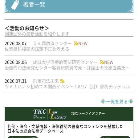
著者一覧
＜活動のお知らせ＞
関連団体の最新活動を紹介します
2026.08.07
えん罪救済センター
NEW
佐賀県科捜研の鑑定不正を考える
2026.08.06
成城大学治療的司法研究センター
NEW
治療的司法研究センター客員研究員で元・弁護士の菅原直美氏の論文が公刊されました
2026.07.31
刑事司法未来
ツミナハナシ初めての関西イベント！8/17（月）＠梅田ラテラル
一覧を見る
判例・法令・文献情報・法律雑誌の豊富なコンテンツを登載した
日本法の総合法律データベース