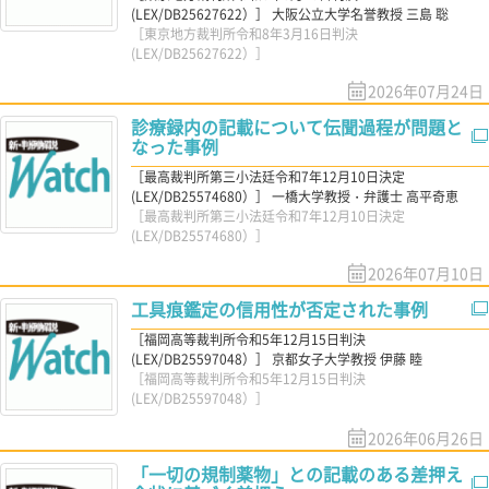
(LEX/DB25627622）］ 大阪公立大学名誉教授 三島 聡
［東京地方裁判所令和8年3月16日判決
(LEX/DB25627622）］
2026年07月24日
診療録内の記載について伝聞過程が問題と
なった事例
［最高裁判所第三小法廷令和7年12月10日決定
(LEX/DB25574680）］ 一橋大学教授・弁護士 高平奇恵
［最高裁判所第三小法廷令和7年12月10日決定
(LEX/DB25574680）］
2026年07月10日
工具痕鑑定の信用性が否定された事例
［福岡高等裁判所令和5年12月15日判決
(LEX/DB25597048）］ 京都女子大学教授 伊藤 睦
［福岡高等裁判所令和5年12月15日判決
(LEX/DB25597048）］
2026年06月26日
「一切の規制薬物」との記載のある差押え