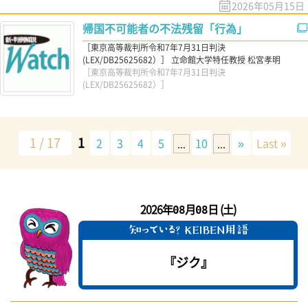
2026年05月15日
帰国不可能者の不法残留「行為」
［東京高等裁判所令和7年7月31日判決
(LEX/DB25625682）］ 立命館大学特任教授 松宮孝明
［東京高等裁判所令和7年7月31日判決
(LEX/DB25625682）］
1 / 17
1
2
3
4
5
10
»
Last »
...
...
2026年
月
日 (土)
08
08
『ジク』