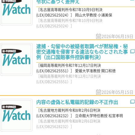
令状に基づく差押え
［名古屋高等裁判所令和7年10月9日判決
(LEX/DB25625024）］ 岡山大学教授 小浦美保
［名古屋高等裁判所令和7年10月9日判決
(LEX/DB25625024）］
2026年06月19日
逮捕・勾留中の被疑者取調べが黙秘権・秘
密交通権を侵害する違法なものとされた事
例（出口国賠事件控訴審判決）
［福岡高等裁判所令和7年12月17日判決
(LEX/DB25625551）］ 愛媛大学准教授 関口和徳
［福岡高等裁判所令和7年12月17日判決
(LEX/DB25625551）］
2026年05月15日
内容の虚偽と私電磁的記録の不正作出
［名古屋地方裁判所令和8年2月6日判決
(LEX/DB25628232）］ 立命館大学特任教授 松宮孝明
［名古屋地方裁判所令和8年2月6日判決
(LEX/DB25628232）］