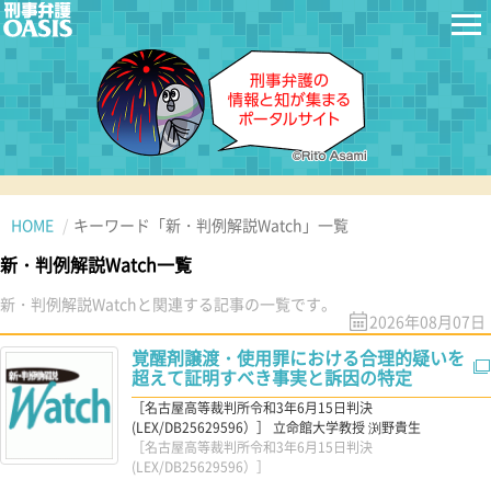
HOME
キーワード「新・判例解説Watch」一覧
新・判例解説Watch一覧
新・判例解説Watchと関連する記事の一覧です。
2026年08月07日
覚醒剤譲渡・使用罪における合理的疑いを
超えて証明すべき事実と訴因の特定
［名古屋高等裁判所令和3年6月15日判決
(LEX/DB25629596）］ 立命館大学教授 渕野貴生
［名古屋高等裁判所令和3年6月15日判決
(LEX/DB25629596）］