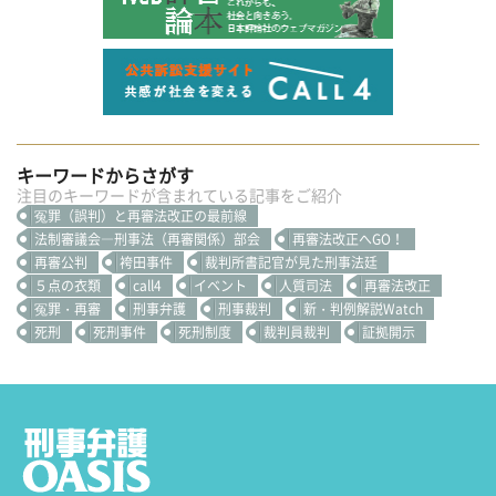
キーワードからさがす
注目のキーワードが含まれている記事をご紹介
冤罪（誤判）と再審法改正の最前線
法制審議会―刑事法（再審関係）部会
再審法改正へGO！
再審公判
袴田事件
裁判所書記官が見た刑事法廷
５点の衣類
call4
イベント
人質司法
再審法改正
冤罪・再審
刑事弁護
刑事裁判
新・判例解説Watch
死刑
死刑事件
死刑制度
裁判員裁判
証拠開示