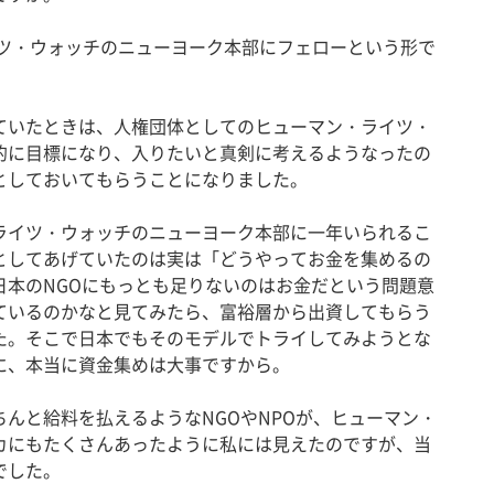
イツ・ウォッチのニューヨーク本部にフェローという形で
いたときは、人権団体としてのヒューマン・ライツ・
的に目標になり、入りたいと真剣に考えるようなったの
としておいてもらうことになりました。
イツ・ウォッチのニューヨーク本部に一年いられるこ
としてあげていたのは実は「どうやってお金を集めるの
日本のNGOにもっとも足りないのはお金だという問題意
ているのかなと見てみたら、富裕層から出資してもらう
た。そこで日本でもそのモデルでトライしてみようとな
に、本当に資金集めは大事ですから。
んと給料を払えるようなNGOやNPOが、ヒューマン・
カにもたくさんあったように私には見えたのですが、当
でした。