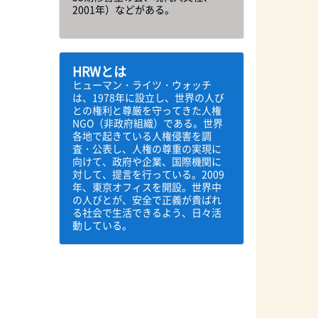
2001年）などがある。
HRWとは
ヒューマン・ライツ・ウォッチ
は、1978年に設立し、世界の人び
との権利と尊厳を守ってきた人権
NGO（非政府組織）である。世界
各地で起きている人権侵害を調
査・公表し、人権の尊重の実現に
向けて、政府や企業、国際機関に
対して、提言を行っている。2009
年、東京オフィスを開設。世界中
の人びとが、安全で正義が貴ばれ
る社会で生活できるよう、日々活
動している。