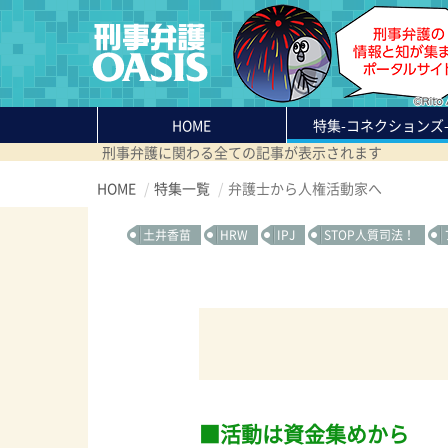
HOME
特集
-コネクションズ
刑事弁護に関わる全ての記事が表示されます
HOME
特集一覧
弁護士から人権活動家へ
土井香苗
HRW
IPJ
STOP人質司法！
活動は資金集めから