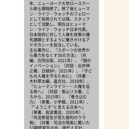
年、ニューヨーク大学ロースクー
ル修士課程修了。修了後ヒューマ
ン・ライツ・ウォッチのフェロー
として採用されて以降、スタッフ
として活動し、現在はヒューマ
ン・ライツ・ウォッチ日本代表。
日本政府に対して人権を政策の優
先課題とするように働きかけるア
ドボカシーを担当している。
主な著作に、『スポーツの世界か
ら暴力をなくす30の方法』（共
編、合同出版、2021年）、『個の
イノベーション』（対談・出井伸
之著、日経BP、2021年）、『子ど
もの人権を守るために』（共著・
木村草太編、晶文社、2018年）、
『ヒューマンライツ──人権を巡
る旅へ』（対談・香山リカ著、こ
ろから、2015年）、『巻き込む
力』（単著、小学館、2011年）、
『"ようこそ"と言える日本へ』
（単著、岩波書店、2005年）、
『司法修習生が見た裁判のウラ
側』（共著・司法の現実に驚いた
53期修習生の会、現代人文社、