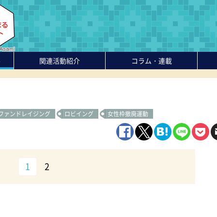
-
関連活動紹介
コラム・連載
ファンドレイジング
ロビイング
女性枠撤廃運動
1
2