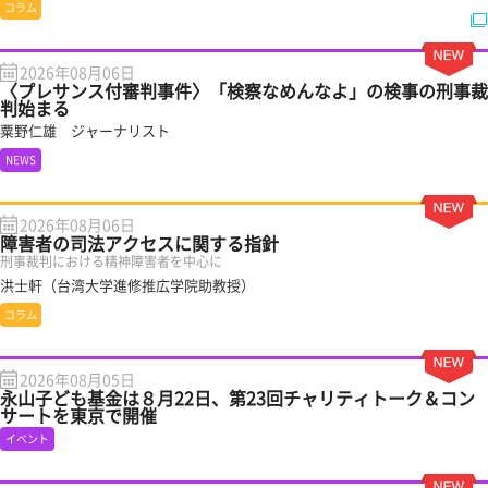
コラム
2026年08月06日
〈プレサンス付審判事件〉「検察なめんなよ」の検事の刑事裁
判始まる
粟野仁雄 ジャーナリスト
NEWS
2026年08月06日
障害者の司法アクセスに関する指針
刑事裁判における精神障害者を中心に
洪士軒（台湾大学進修推広学院助教授）
コラム
2026年08月05日
永山子ども基金は８月22日、第23回チャリティトーク＆コン
サートを東京で開催
イベント