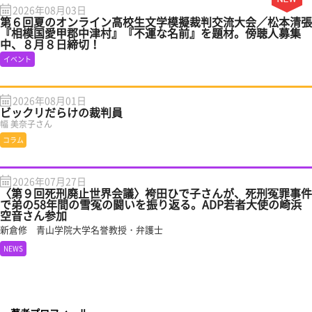
2026年08月03日
第６回夏のオンライン高校生文学模擬裁判交流大会／松本清張
『相模国愛甲郡中津村』『不運な名前』を題材。傍聴人募集
中、８月８日締切！
イベント
2026年08月01日
ビックリだらけの裁判員
幅 美奈子さん
コラム
2026年07月27日
〈第９回死刑廃止世界会議〉袴田ひで子さんが、死刑冤罪事件
で弟の58年間の雪冤の闘いを振り返る。ADP若者大使の崎浜
空音さん参加
新倉修 青山学院大学名誉教授・弁護士
NEWS