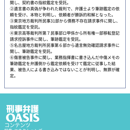
関し、契約書の指紋鑑定を受託。
②遺言書の真偽が争われた裁判で、弁護士より筆跡鑑定の依
頼を受け、本物と判明し、依頼者が勝訴的和解となった。
③東京地方裁判所民事31部から債務不存在請求事件に関し、
指紋鑑定を受託。
④東京高等裁判所第７民事部ロ甲係から所有権一部移転登記
請求控訴事件に関し、筆跡鑑定を受託。
⑤名古屋地方裁判所民事第６部から遺言無効確認請求事件に
関し、筆跡鑑定を受託。
⑥傷害被告事件に関し、業務指揮書に書き込んだ中傷メモの
筆跡鑑定を弁護側から鑑定依頼を受けて鑑定に従事した結
果、被告人による書き込みではないことが判明し、無罪が確
定。
コンテンツ