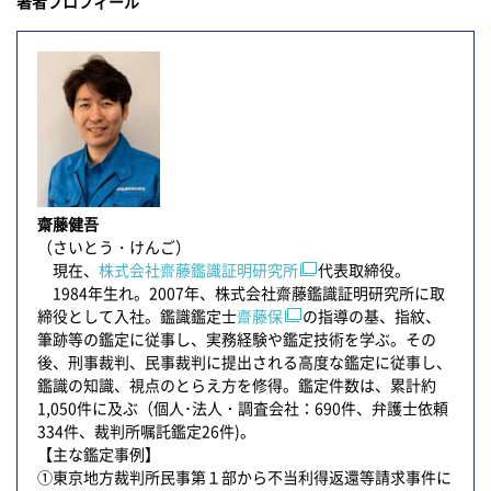
著者プロフィール
齋藤健吾
（さいとう・けんご）
現在、
株式会社齋藤鑑識証明研究所
代表取締役。
1984年生れ。2007年、株式会社齋藤鑑識証明研究所に取
締役として入社。鑑識鑑定士
齋藤保
の指導の基、指紋、
筆跡等の鑑定に従事し、実務経験や鑑定技術を学ぶ。その
後、刑事裁判、民事裁判に提出される高度な鑑定に従事し、
鑑識の知識、視点のとらえ方を修得。鑑定件数は、累計約
1,050件に及ぶ（個人･法人・調査会社：690件、弁護士依頼
334件、裁判所嘱託鑑定26件)。
【主な鑑定事例】
①東京地方裁判所民事第１部から不当利得返還等請求事件に