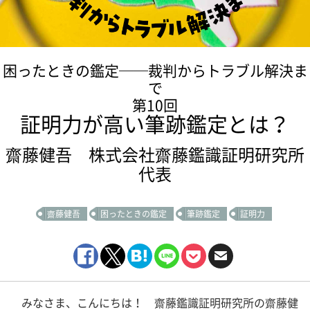
困ったときの鑑定──裁判からトラブル解決ま
で
第10回
証明力が高い筆跡鑑定とは？
齋藤健吾 株式会社齋藤鑑識証明研究所
代表
齋藤健吾
困ったときの鑑定
筆跡鑑定
証明力
みなさま、こんにちは！ 齋藤鑑識証明研究所の齋藤健