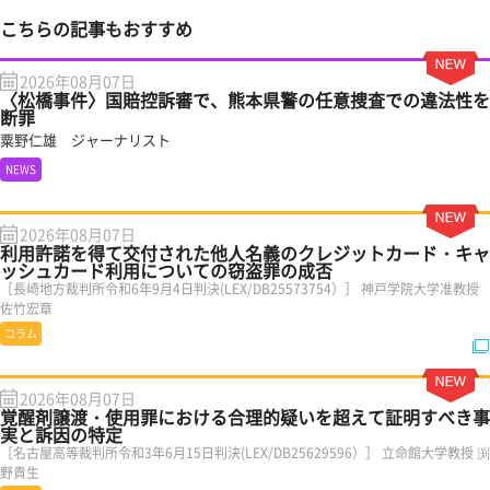
こちらの記事もおすすめ
2026年08月07日
〈松橋事件〉国賠控訴審で、熊本県警の任意捜査での違法性を
断罪
粟野仁雄 ジャーナリスト
NEWS
2026年08月07日
利用許諾を得て交付された他人名義のクレジットカード・キャ
ッシュカード利用についての窃盗罪の成否
［長崎地方裁判所令和6年9月4日判決(LEX/DB25573754）］ 神戸学院大学准教授
佐竹宏章
コラム
2026年08月07日
覚醒剤譲渡・使用罪における合理的疑いを超えて証明すべき事
実と訴因の特定
［名古屋高等裁判所令和3年6月15日判決(LEX/DB25629596）］ 立命館大学教授 渕
野貴生