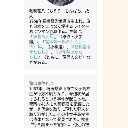
毛利甚八（もうり・じんぱち）故
人
1958年長崎県佐世保市生まれ。旅
と日本をこよなく愛するライター
およびマンガ原作者。主著に、
『
家栽の人
』（原作・小学
館）、『
宮本常一を歩く〈上・
下〉
』（小学館）、『
裁判官の
かたち
』、『
少年院のかた
ち
』（ともに、現代人文社）な
どがある。
狭山事件とは
1963年、埼玉県狭山市で女子高校
生が行方不明となり、脅迫状が届
けられるという事件が起こった。
警察は40人もの警察官を配備した
が、身代金を取りに現れた犯人を
取り逃がした。その後女子高校生
は遺体となって発見された。捜査
に行き詰まった警察は、付近の被