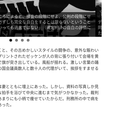
々を一人一人迎え、握手する石川一雄さん。全国の解放
体、宗教関係者が参加して都心を一時間あまり行進し
20
動の
と、その古めかしいスタイルの闘争の、意外な賑わい
プリントされたゼッケンが人の背に張り付いて会場を黄
で旗が突き出している。風船が揺れる。激しい言葉の踊
の国会議員数人と数十人の代理がいて、挨拶をすませる
妻とともに壇上にあった。しかし、資料の写真しか見
な拍手を浴びて中央に進むまで気がつかなかった。裁判
あまりにも小柄で痩せていたからだ。刑務所の中で病を
あった。