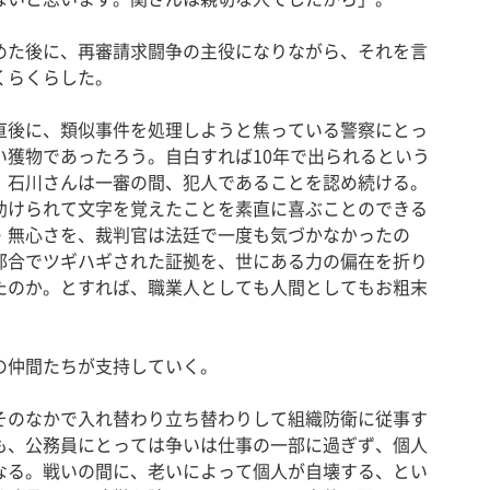
た後に、再審請求闘争の主役になりながら、それを言
くらくらした。
後に、類似事件を処理しようと焦っている警察にとっ
い獲物であったろう。自白すれば10年で出られるという
、石川さんは一審の間、犯人であることを認め続ける。
助けられて文字を覚えたことを素直に喜ぶことのできる
・無心さを、裁判官は法廷で一度も気づかなかったの
都合でツギハギされた証拠を、世にある力の偏在を折り
たのか。とすれば、職業人としても人間としてもお粗末
の仲間たちが支持していく。
のなかで入れ替わり立ち替わりして組織防衛に従事す
も、公務員にとっては争いは仕事の一部に過ぎず、個人
なる。戦いの間に、老いによって個人が自壊する、とい