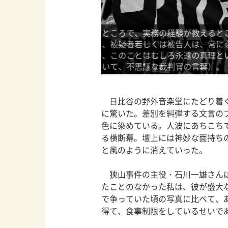
階にせよ、公判の段階にせ
るとは限らないということ
デモ行進に参加した数千人の人
（確定判決の自白の評価に
同盟各支部、労働組合、市民団
た。
日比谷の野外音楽堂にたどり着く
に驚いた。差別を糾弾する文言の
色に染めている。人波にあちこち
る横断幕。壇上には神妙な面持ち
と風のように消えていった。
狭山事件の主役・石川一雄さんは
たことのなかった私は、彼が盛大
で争っていた頃の写真に比べて、
得て、食事制限をしているせいで