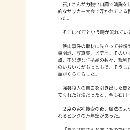
石川さんが力強い口調で演説をし
的なサッカー大会で浮かれている
った。
そこに40年という時が流れてい
狭山事件の取材に先立って弁護団
機関誌、写真集、ビデオ。そのい
点、不思議な証拠品の数々、裁判
のいちいちがもっともで、そうし
頭がくらくらした。
強姦殺人の自白を引き出した関と
てくれた好漢だったと、今も石川
２度の家宅捜索の後、魔法のよう
れるピンクの万年筆があった。
「あれは関さんが置いたのではな