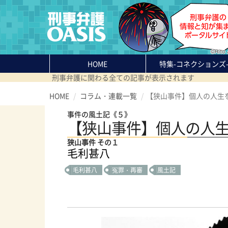
HOME
特集
-コネクションズ
刑事弁護に関わる全ての記事が表示されます
HOME
コラム・連載一覧
【狭山事件】個人の人生
事件の風土記《５》
【狭山事件】個人の人
狭山事件 その１
毛利甚八
毛利甚八
冤罪・再審
風土記