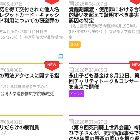
6年08月07日
2026年08月07日
諾を得て交付された他人名
覚醒剤譲渡・使用罪における合
レジットカード・キャッシ
的疑いを超えて証明すべき事実
ド利用についての窃盗罪の
訴因の特定
［名古屋高等裁判所令和3年6月15日判決
方裁判所令和6年9月4日判決
(LEX/DB25629596）］ 立命館大学教授 
DB25573754）］ 神戸学院大学准教授 佐
生
コラム
6年08月06日
2026年08月05日
の司法アクセスに関する指
永山子ども基金は８月22日、第
回チャリティトーク＆コンサー
を東京で開催
における精神障害者を中心に
（台湾大学進修推広学院助教授）
イベント
6年08月01日
2026年07月27日
リだらけの裁判員
〈第９回死刑廃止世界会議〉袴
ひで子さんが、死刑冤罪事件で
子さん
の58年間の雪冤の闘いを振り返