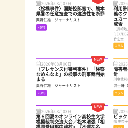
2026年08月07日
202
〈松橋事件〉国賠控訴審で、熊本
利用許
県警の任意捜査での違法性を断罪
義のク
ュカー
粟野仁雄 ジャーナリスト
成否
NEWS
［長崎地
(LEX/
竹宏章
コラム
2026年08月06日
202
〈プレサンス付審判事件〉「検察
障害者
なめんなよ」の検事の刑事裁判始
針
まる
刑事裁判
粟野仁雄 ジャーナリスト
洪士軒
NEWS
コラム
2026年08月03日
202
第６回夏のオンライン高校生文学
ビック
模擬裁判交流大会／松本清張『相
幅 美奈
模国愛甲郡中津村』『不運な名
コラム