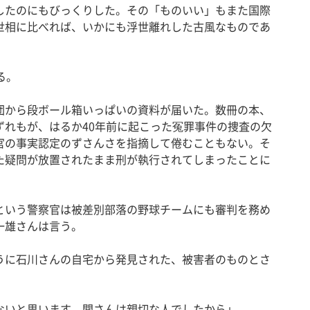
たのにもびっくりした。その「ものいい」もまた国際
世相に比べれば、いかにも浮世離れした古風なものであ
る。
から段ボール箱いっぱいの資料が届いた。数冊の本、
ずれもが、はるか40年前に起こった冤罪事件の捜査の欠
官の事実認定のずさんさを指摘して倦むこともない。そ
た疑問が放置されたまま刑が執行されてしまったことに
いう警察官は被差別部落の野球チームにも審判を務め
一雄さんは言う。
に石川さんの自宅から発見された、被害者のものとさ
いと思います。関さんは親切な人でしたから」。