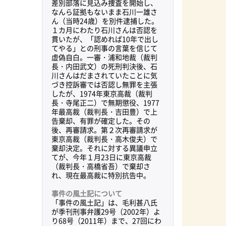
差別部落に見込み捜査を開始し、
なんら証拠もないまま石川一雄さ
ん（当時24歳）を別件逮捕した。
１カ月にわたり石川さんは否認を
貫いたが、「認めれば10年で出し
てやる」との刑事の言葉を信じて
02年5月23日、日比谷野外音楽堂に集まった参加者の数は約4,5
虚偽自白。一審・浦和地裁（裁判
取組みについてアンケート調査を行う小学生の姿もあった。
長・内田武文）の死刑判決後、石
川さんはだまされていたことに気
づき控訴審では否認し無罪を主張
したが、1974年東京高裁（裁判
長・寺尾正二）で無期懲役、1977
年最高裁（裁判長・吉田豊）で上
告棄却、有罪が確定した。その
後、再審請求。第２次再審請求が
東京高裁（裁判長・高木俊夫）で
棄却決定。それに対する異議申立
てが、今年１月23日に東京高裁
（裁判長・高橋省吾）で棄却さ
れ、現在最高裁に特別抗告中。
事件の風土記について
「事件の風土記」は、毛利甚八氏
が季刊刑事弁護29号（2002年）よ
り68号（2011年）まで、27回にわ