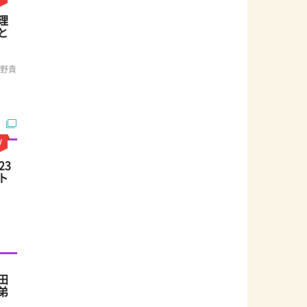
理
と
渕野貴
23
ト
田
弟