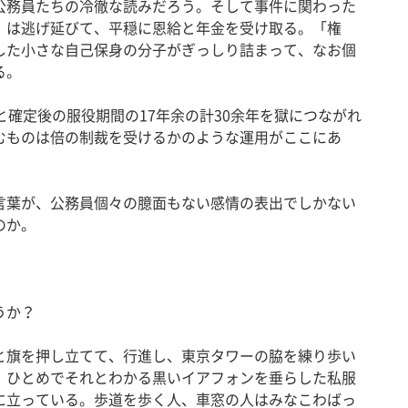
公務員たちの冷徹な読みだろう。そして事件に関わった
）は逃げ延びて、平穏に恩給と年金を受け取る。「権
した小さな自己保身の分子がぎっしり詰まって、なお個
る。
確定後の服役期間の17年余の計30余年を獄につながれ
むものは倍の制裁を受けるかのような運用がここにあ
葉が、公務員個々の臆面もない感情の表出でしかない
のか。
うか？
旗を押し立てて、行進し、東京タワーの脇を練り歩い
、ひとめでそれとわかる黒いイアフォンを垂らした私服
に立っている。歩道を歩く人、車窓の人はみなこわばっ