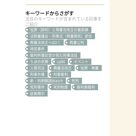
キーワードからさがす
注目のキーワードが含まれている記事を
ご紹介
冤罪（誤判）と再審法改正の最前線
法制審議会―刑事法（再審関係）部会
再審法改正へGO！
再審公判
袴田事件
裁判所書記官が見た刑事法廷
５点の衣類
call4
イベント
人質司法
再審法改正
冤罪・再審
刑事弁護
刑事裁判
新・判例解説Watch
死刑
死刑事件
死刑制度
裁判員裁判
証拠開示