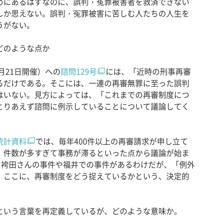
めにあるはずなのに、誤判・冤罪被害者を救済できない
しか思えない。誤判・冤罪被害に苦しむ人たちの人生を
うがない。
どのような点か
月21日開催）への
諮問129号
には、「近時の刑事再審
るだけである。そこには、一連の再審無罪に至った誤判
はいない。見方によっては、「これまでの再審制度につ
とりあえず諮問に例示していることについて議論してく
統計資料
では、毎年400件以上の再審請求が申し立て
、件数が多すぎて事務が滞るといった点から議論が始ま
に袴田さんの事件や福井での事件があるわけだが、「例外
。ここに、再審制度をどう捉えているかという、決定的
という言葉を再定義しているが、どのような意味か。