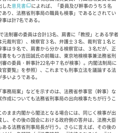
出した
意見書
によれば、「委員及び幹事のうち５名
であり、法務省刑事局の職員も検事」であるとされてい
幹事は計7名である。
点で法制審の委員は合計13名、肩書に「教授」とある学者
は元裁判官）、検察官３名、弁護士３名、裁判官１名と
幹事は９名で、肩書から分かる検察官は、３名だが、正
肩書をもつ吉田誠氏の前職は、東京地検検事兼法務省刑
制審の委員・幹事計22名中７名が検事）。内閣法制局に
政官要覧』を参照）、これまでも刑事立法を議論する法
が多いようである。
事務局案」などを示すのは、法務省参事官（幹事）な
案作成についても法務省刑事局の出向検事たちが行うこ
のまま内閣から閣法となる場合には、同じく検事が出
成し、その後の国会における政府側の答弁は、法務大臣
もある法務省刑事局長が行う。さらに言えば、その後の