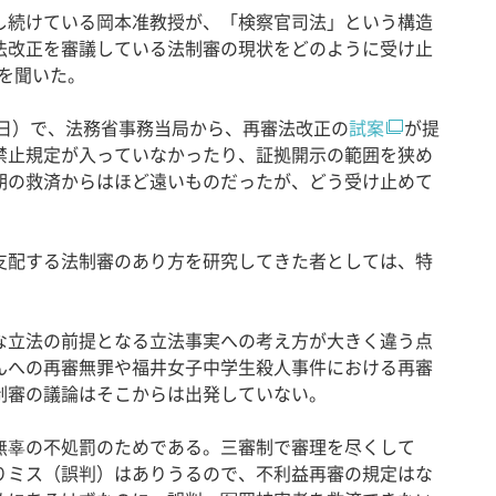
続けている岡本准教授が、「検察官司法」という構造
法改正を審議している法制審の現状をどのように受け止
話を聞いた。
0日）で、法務省事務当局から、再審法改正の
試案
が提
禁止規定が入っていなかったり、証拠開示の範囲を狭め
期の救済からはほど遠いものだったが、どう受け止めて
配する法制審のあり方を研究してきた者としては、特
立法の前提となる立法事実への考え方が大きく違う点
んへの再審無罪や福井女子中学生殺人事件における再審
制審の議論はそこからは出発していない。
辜の不処罰のためである。三審制で審理を尽くして
りミス（誤判）はありうるので、不利益再審の規定はな