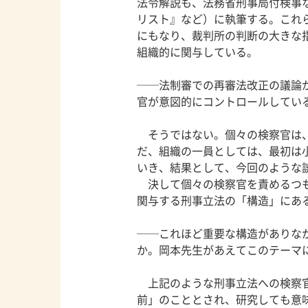
法令解説も、法務省刑事局付検事
リスト』など）に執筆する。これ
にもなり、裁判所の判断の大きな
組織的に関与している。
──法制審での再審法改正の議論
官が意図的にコントロールしてい
そうではない。個々の検察官は、
だ、組織の一員としては、最初は
いき、結果として、今回のような
決して個々の検察官を責めるつも
関与する刑事立法の「構造」にあ
──これほど重要な構造がありな
か。岡本先生があえてこのテーマ
上記のような刑事立法への検察官
前」のこととされ、研究しても意