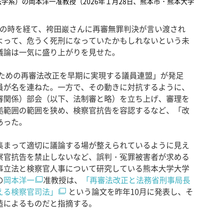
学系）の岡本洋一准教授（2026年１月28日、熊本市・熊本大学
）
8年の時を経て、袴田巖さんに再審無罪判決が言い渡され
よって、危うく死刑になっていたかもしれないという未
議論は一気に盛り上がりを見せた。
のための再審法改正を早期に実現する議員連盟」が発足
員が名を連ねた。一方で、その動きに対抗するように、
審関係）部会（以下、法制審と略）を立ち上げ、審理を
拠範囲の範囲を狭め、検察官抗告を容認するなど、「改
あった。
まって適切に議論する場が整えられているように見え
察官抗告を禁止しないなど、誤判・冤罪被害者が求める
事立法と検察官人事について研究している熊本大学大学
の
岡本洋一
准教授は、
「再審法改正と法務省刑事局長
える検察官司法」
という論文を昨年10月に発表し、そ
造によるものだと指摘する。