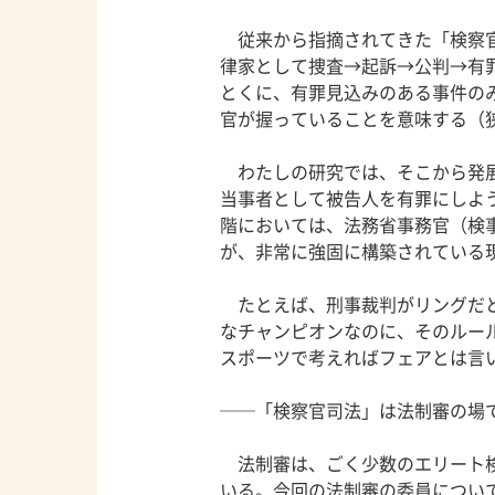
従来から指摘されてきた「検察官
律家として捜査→起訴→公判→有
とくに、有罪見込みのある事件の
官が握っていることを意味する（
わたしの研究では、そこから発展
当事者として被告人を有罪にしよ
階においては、法務省事務官（検
が、非常に強固に構築されている
たとえば、刑事裁判がリングだと
なチャンピオンなのに、そのルー
スポーツで考えればフェアとは言
──「検察官司法」は法制審の場
法制審は、ごく少数のエリート検
いる。今回の法制審の委員につい