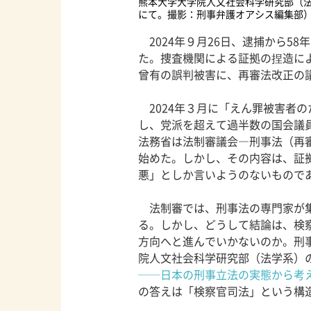
熊本大学大学院人文社会科学研究部（法
にて。撮影：刑事弁護オアシス編集部
2024年９月26日、逮捕から5
た。捜査機関による証拠の捏造に
曾有の誤判被害に、再審法改正の
2024年３月に「えん罪被害者
し、党派を超えて過半数の国会議
法務省は法制審議会―刑事法（再
始めた。しかし、その内容は、証
悪」としか言いようのないもので
法制審では、刑事法の専門家が集
る。しかし、どうして結論は、検
方向へと進んでいかないのか。刑
院人文社会科学研究部（法学系）
──日本の刑事立法の実態から考
の答えは「検察官司法」という構