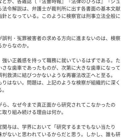
などが、各雑誌（『法曹時報』『法律のひろば』『ジュ
ら法令解説は、弁護士が裁判所に出す各書面の基本文献
指針となっている。このように検察官は刑事立法全般に
が誤判・冤罪被害者の求める方向に進まないのは、検察
るからなのか。
強い正義感を持って職務に就いているはずである。た
小さな歯車であったものが、次第に大きな歯車になって
誤判救済に結びつかないような再審法改正へと至る。
りはない。問題は、上記のような検察が組織的に深く
る。
がら、なぜ今まで真正面から研究されてこなかったの
に取り組み続ける理由は何か。
関与は、学界において「研究するまでもない当たり
味がないと思われているからだと思う。しかし、誰も研