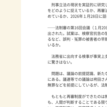
刑事立法の現状を実証的に研究し
をどのように捉えているか、再審
めているか、2026年１月28日に
──法制審の第16回会議（１月2
出された。試案は、検察官抗告の
るなど、誤判・冤罪の被害者の早
いるか。
法務省に出向する検事が事実上支
に驚きはない。
問題は、議論の前提認識、新たな
にある。議連等での議論は袴田さ
無罪などを前提にしているが、法
もともと再審制度ができたのは無
も、人間が判断することである限