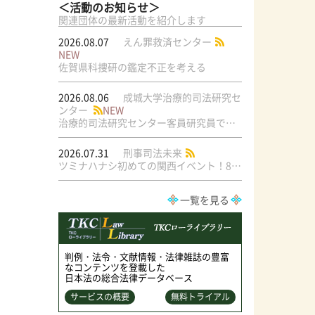
＜活動のお知らせ＞
関連団体の最新活動を紹介します
2026.08.07
えん罪救済センター
NEW
佐賀県科捜研の鑑定不正を考える
2026.08.06
成城大学治療的司法研究セ
ンター
NEW
治療的司法研究センター客員研究員で元・弁護士の菅原直美氏の論文が公刊されました
2026.07.31
刑事司法未来
ツミナハナシ初めての関西イベント！8/17（月）＠梅田ラテラル
一覧を見る
判例・法令・文献情報・法律雑誌の豊富
なコンテンツを登載した
日本法の総合法律データベース
サービスの概要
無料トライアル