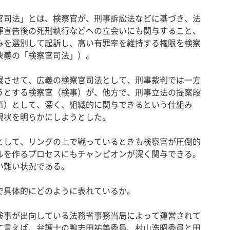
司法」とは、検察官が、刑事訴訟法などに基づき、法
罪宣告後の死刑執行などへの立会いにも関与すること、
みを選別して起訴し、高い有罪率を維持する権限を検察
狭義の「検察官司法」）。
させて、広義の検察官司法として、刑事裁判では一方
うとする検察官（検事）が、他方で、刑事立法の提案段
事）として、深く、組織的に関与できるという仕組み
現状を明らかにしようとした。
して、リングの上で戦っているときも検察官が圧倒的
ルを作るプロセスにもチャンピオンが深く関与できる。
い難い状況である。
で具体的にどのように表れているか。
事が出向している法務省事務当局によって運営されて
て言えば、弁護士の鴨志田祐美委員、村山浩昭委員と田