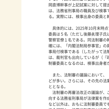
岡直博幹事が上記試案に対して提
は、法務省刑事局の職員及び検事
る。実際には、検事出身の委員と
具体的には、2025年10月末時
委員は５名（ただし後藤眞理子氏
警察官僚１名である。同法制審の
確には、「内閣法制局参事官」の
事局付検事である（したがって法
は、裁判官も出向しているが（『
制審委員となるのは、検事出身者
また、法制審の議論において、「
どが多い。さらには、その先の法
ととなる。
法制審の再審法改正の議論が、こ
向する法務省刑事局が法律案を作
など以外は、おもに法制審委員で