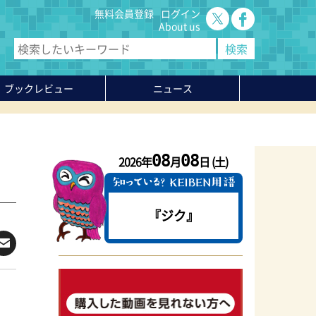
無料会員登録
ログイン
About us
ブックレビュー
ニュース
08
08
2026年
月
日 (土)
『ジク』