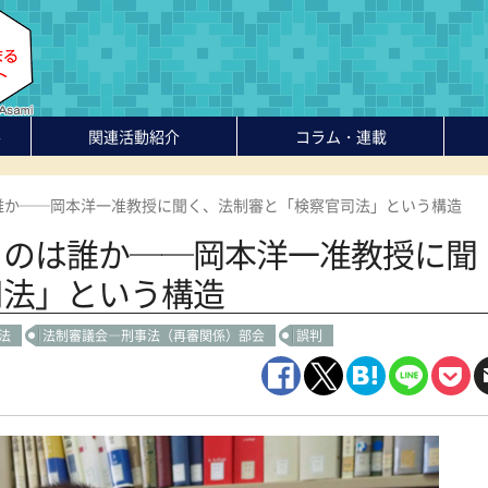
-
関連活動紹介
コラム・連載
誰か──岡本洋一准教授に聞く、法制審と「検察官司法」という構造
るのは誰か──岡本洋一准教授に聞
司法」という構造
法
法制審議会―刑事法（再審関係）部会
誤判