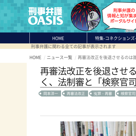
HOME
特集
-コネクションズ
刑事弁護に関わる全ての記事が表示されます
HOME
ニュース一覧
再審法改正を後退させるのは
再審法改正を後退させ
く、法制審と「検察官
岡本洋一
再審法改正
冤罪・再審
検察官司