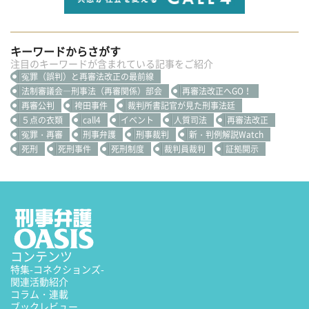
キーワードからさがす
注目のキーワードが含まれている記事をご紹介
冤罪（誤判）と再審法改正の最前線
法制審議会―刑事法（再審関係）部会
再審法改正へGO！
再審公判
袴田事件
裁判所書記官が見た刑事法廷
５点の衣類
call4
イベント
人質司法
再審法改正
冤罪・再審
刑事弁護
刑事裁判
新・判例解説Watch
死刑
死刑事件
死刑制度
裁判員裁判
証拠開示
コンテンツ
特集
-コネクションズ-
関連活動紹介
コラム・連載
ブックレビュー