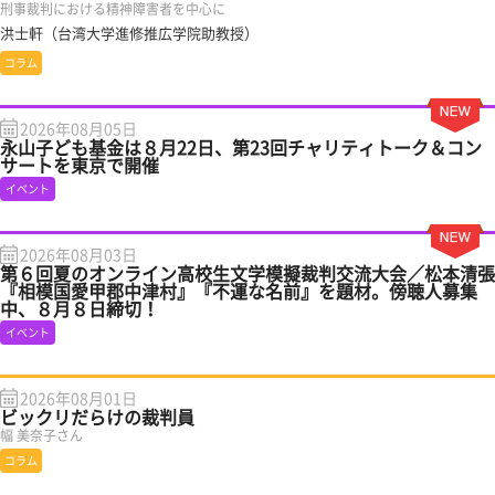
刑事裁判における精神障害者を中心に
洪士軒（台湾大学進修推広学院助教授）
コラム
2026年08月05日
永山子ども基金は８月22日、第23回チャリティトーク＆コン
サートを東京で開催
イベント
2026年08月03日
第６回夏のオンライン高校生文学模擬裁判交流大会／松本清張
『相模国愛甲郡中津村』『不運な名前』を題材。傍聴人募集
中、８月８日締切！
イベント
2026年08月01日
ビックリだらけの裁判員
幅 美奈子さん
コラム