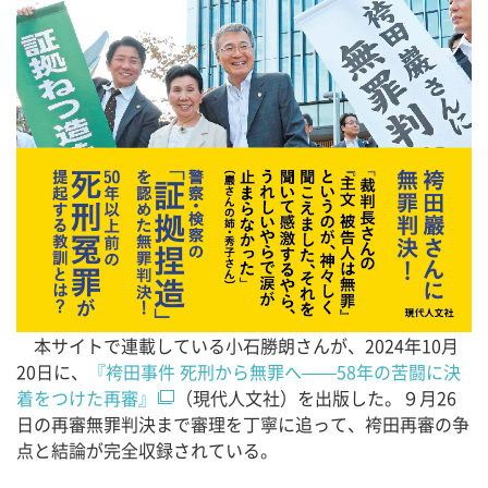
本サイトで連載している小石勝朗さんが、2024年10月
20日に、
『袴田事件 死刑から無罪へ——58年の苦闘に決
着をつけた再審』
（現代人文社）を出版した。９月26
日の再審無罪判決まで審理を丁寧に追って、袴田再審の争
点と結論が完全収録されている。