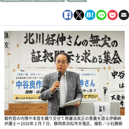
裁判官の内情や本音を織り交ぜて再審法改正の意義を語る伊藤納
弁護士＝2026年２月７日、静岡県浜松市天竜区、撮影／小石勝朗