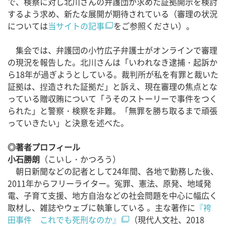
で、検察に対し北川さんの弁護団が求めた証拠開示を検討
するよう求め、新たな展開が期待されている（審理の状況
については
当サイトの記事
をご参照ください）。
集会では、弁護団の小竹広子弁護士がオンラインで審理
の現況を報告した。北川さんは「いわれなき逮捕・起訴か
ら18年が過ぎようとしている。裁判所が私を有罪と裁いた
証拠は、捏造された証拠だ」と訴え、現在審理の焦点とな
っている贈収賄について「うそのストーリーで事件をつく
られた」と警察・検察を非難。「無罪を勝ち取るまで頑張
っていきたい」と決意を述べた。
◎著者プロフィール
小石勝朗
（こいし・かつろう）
朝日新聞などの記者として24年間、各地で勤務した後、
2011年からフリーライター。冤罪、憲法、原発、地域発
電、子育て支援、地方自治などの社会問題を中心に幅広く
取材し、雑誌やウェブに執筆している 。主な著作に
『袴
田事件 これでも死刑なのか』
（現代人文社、2018