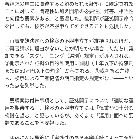
審請求の理由に関連すると認められる証拠」に限定された
ことに対して「関連性に加え開示の必要性、弊害、相当性
と何段も要素がある」と憂慮した。裁判所が証拠開示命令
を出しても、検察が不服申立てをできることも危惧した。
再審開始決定への検察の不服申立てが維持されるほか、
①再審請求に理由がないことが明らかな場合にただちに棄
却できる「スクリーニング（選別）規定」が導入される、
②開示された証拠の目的外使用に罰則（１年以下の拘禁刑
または50万円以下の罰金）が科される、③裁判所と弁護
人、検察による三者協議の期日指定の規定がない——とい
った点を列挙した。
要綱案は付帯事項として、証拠開示について「適切な運
用を期待する」、検察の不服申立てには「慎重かつ十分な
検討を望む」と記しているが、あくまで「運用」面への要
請であることを不安視した。
伊藤さんは最後に「実効性のある再審手続によって冤罪