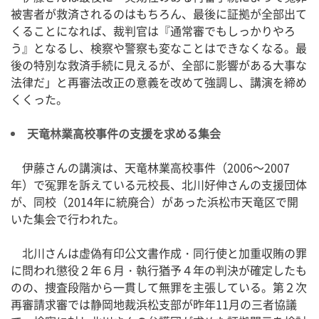
被害者が救済されるのはもちろん、最後に証拠が全部出て
くることになれば、裁判官は『通常審でもしっかりやろ
う』となるし、検察や警察も変なことはできなくなる。最
後の特別な救済手続に見えるが、全部に影響がある大事な
法律だ」と再審法改正の意義を改めて強調し、講演を締め
くくった。
天竜林業高校事件の支援を求める集会
伊藤さんの講演は、天竜林業高校事件（2006～2007
年）で冤罪を訴えている元校長、北川好伸さんの支援団体
が、同校（2014年に統廃合）があった浜松市天竜区で開
いた集会で行われた。
北川さんは虚偽有印公文書作成・同行使と加重収賄の罪
に問われ懲役２年６月・執行猶予４年の判決が確定したも
のの、捜査段階から一貫して無罪を主張している。第２次
再審請求審では静岡地裁浜松支部が昨年11月の三者協議