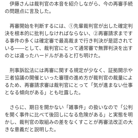
伊藤さんは裁判官の本音を紹介しながら、今の再審手続
の問題点に言及した。
再審開始を判断するには、①先輩裁判官が出した確定判
決を根本的に批判しなければならない、②再審請求まです
る事件の多くは確定審で最高裁まで行き判決が是認されて
いる——として、裁判官にとって通常審で無罪判決を出す
のとは違ったハードルがあると打ち明けた。
刑事訴訟法には再審に関する規定が少なく、証拠開示や
三者協議の開催といった審理の進め方が裁判官の裁量によ
るため、再審請求審は裁判官にとって「気が進まない仕事
となる傾向がある」とも吐露した。
さらに、期日を開かない「雑事件」の扱いなので「公判
を開く事件に比べて後回しになる危険がある」と実態を明
かし、裁判官の取組みの差をなくすことが再審法改正の大
きな意義だと説明した。