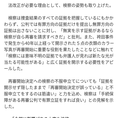
法改正が必要な理由として、検察の姿勢も取り上げた。
検察は捜査結果のすべての証拠を把握しているにもかか
わらず、公判では有罪方向の証拠だけを提出し無罪方向の
証拠は出さないことに対し、「無実を示す証拠があるなら
検察が自ら再審を請求すべきだ」と批判。また、袴田事件
で発生から40年以上経って開示された５点の衣類のカラー
写真が再審開始に重要な役割を果たしたことなどに触れて
「検察には意味不明の証拠でも弁護人が見れば新たな光が
当たる可能性がある」と広く証拠を開示する必要性をアピ
ールした。
再審開始決定への検察の不服申立てについても「証拠を
開示せず隠したままで『再審開始決定が誤っている』と不
服申立てをするのは筋違い」と力を込め、検察は「手続保
障がある再審公判で有罪立証をすれば良い」との見解を示
した。