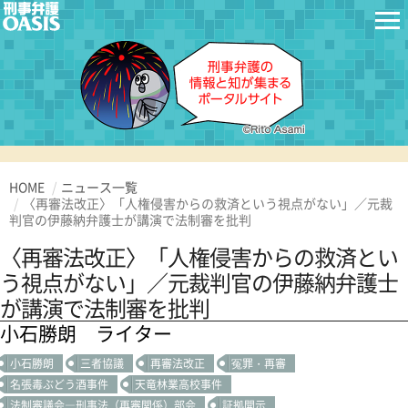
HOME
ニュース一覧
〈再審法改正〉「人権侵害からの救済という視点がない」／元裁
判官の伊藤納弁護士が講演で法制審を批判
〈再審法改正〉「人権侵害からの救済とい
う視点がない」／元裁判官の伊藤納弁護士
が講演で法制審を批判
小石勝朗 ライター
小石勝朗
三者協議
再審法改正
冤罪・再審
名張毒ぶどう酒事件
天竜林業高校事件
法制審議会―刑事法（再審関係）部会
証拠開示