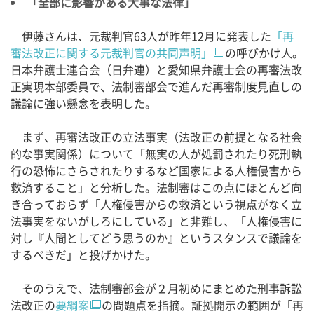
「全部に影響がある大事な法律」
伊藤さんは、元裁判官63人が昨年12月に発表した
「再
審法改正に関する元裁判官の共同声明」
の呼びかけ人。
日本弁護士連合会（日弁連）と愛知県弁護士会の再審法改
正実現本部委員で、法制審部会で進んだ再審制度見直しの
議論に強い懸念を表明した。
まず、再審法改正の立法事実（法改正の前提となる社会
的な事実関係）について「無実の人が処罰されたり死刑執
行の恐怖にさらされたりするなど国家による人権侵害から
救済すること」と分析した。法制審はこの点にほとんど向
き合っておらず「人権侵害からの救済という視点がなく立
法事実をないがしろにしている」と非難し、「人権侵害に
対し『人間としてどう思うのか』というスタンスで議論を
するべきだ」と投げかけた。
そのうえで、法制審部会が２月初めにまとめた刑事訴訟
法改正の
要綱案
の問題点を指摘。証拠開示の範囲が「再