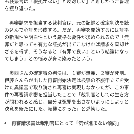
も検察官は『根拠がない』と反対した」と難しかった審理
を振り返った。
再審請求を担当する裁判官は、元の記録と確定判決を読
み込んで心証を形成する。だが、再審を開始するには証拠
の新規性や明白性という厳格な要件が求められるので「無
罪だと思っても有力な証拠が出てこなければ請求を棄却せ
ざるを得ず、そうなると『有罪で良い』という結論になっ
てしまう」との悩みが身に染みたという。
奥西さんの確定審の判決は、１審が無罪、２審が死刑。
伊藤さんらが出した再審開始決定は検察の不服申立てを受
けた異議審で取り消され再審は実現しなかったが、この事
件の再審請求審を担当したことで「裁判官としての生き方
が問われると感じ、自分は冤罪を出さないようにしようと
決意を新たにした。転機になった」と述懐した。
再審請求審は裁判官にとって「気が進まない傾向」