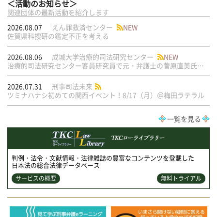
＜活動のお知らせ＞
関連団体の最新活動を紹介します
2026.08.07
えん罪救済センター
NEW
佐賀県科捜研の鑑定不正を考える
2026.08.06
成城大学治療的司法研究センター
NEW
治療的司法研究センター客員研究員で元・弁護士の菅原直美氏の論文が公刊されました
2026.07.31
刑事司法未来
ツミナハナシ初めての関西イベント！8/17（月）＠梅田ラテラル
一覧を見る
判例・法令・文献情報・法律雑誌の豊富なコンテンツを登載した
日本法の総合法律データベース
サービスの概要
無料トライアル