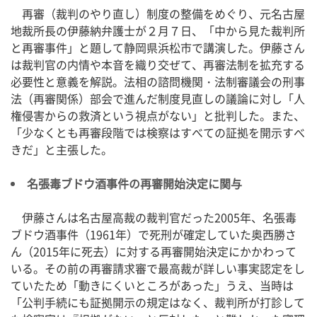
再審（裁判のやり直し）制度の整備をめぐり、元名古屋
地裁所長の伊藤納弁護士が２月７日、「中から見た裁判所
と再審事件」と題して静岡県浜松市で講演した。伊藤さん
は裁判官の内情や本音を織り交ぜて、再審法制を拡充する
必要性と意義を解説。法相の諮問機関・法制審議会の刑事
法（再審関係）部会で進んだ制度見直しの議論に対し「人
権侵害からの救済という視点がない」と批判した。また、
「少なくとも再審段階では検察はすべての証拠を開示すべ
きだ」と主張した。
名張毒ブドウ酒事件の再審開始決定に関与
伊藤さんは名古屋高裁の裁判官だった2005年、名張毒
ブドウ酒事件（1961年）で死刑が確定していた奥西勝さ
ん（2015年に死去）に対する再審開始決定にかかわって
いる。その前の再審請求審で最高裁が詳しい事実認定をし
ていたため「動きにくいところがあった」うえ、当時は
「公判手続にも証拠開示の規定はなく、裁判所が打診して