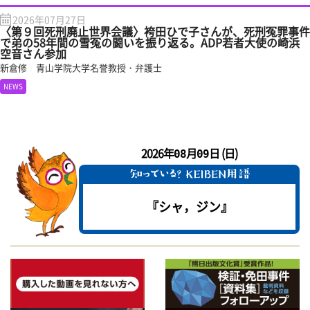
2026年07月27日
〈第９回死刑廃止世界会議〉袴田ひで子さんが、死刑冤罪事件
で弟の58年間の雪冤の闘いを振り返る。ADP若者大使の崎浜
空音さん参加
新倉修 青山学院大学名誉教授・弁護士
NEWS
2026年
月
日 (日)
08
09
『シャ，ジン』