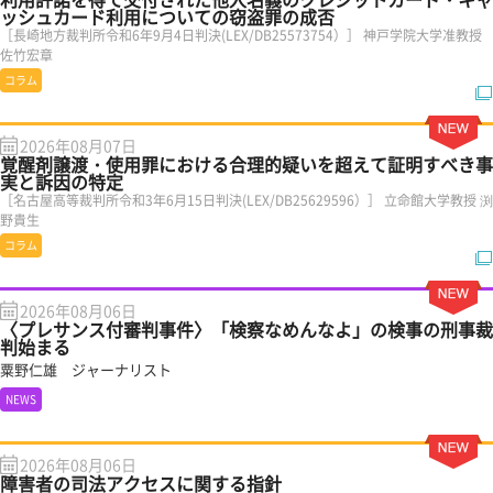
ッシュカード利用についての窃盗罪の成否
［長崎地方裁判所令和6年9月4日判決(LEX/DB25573754）］ 神戸学院大学准教授
佐竹宏章
コラム
2026年08月07日
覚醒剤譲渡・使用罪における合理的疑いを超えて証明すべき事
実と訴因の特定
［名古屋高等裁判所令和3年6月15日判決(LEX/DB25629596）］ 立命館大学教授 渕
野貴生
コラム
2026年08月06日
〈プレサンス付審判事件〉「検察なめんなよ」の検事の刑事裁
判始まる
粟野仁雄 ジャーナリスト
NEWS
2026年08月06日
障害者の司法アクセスに関する指針