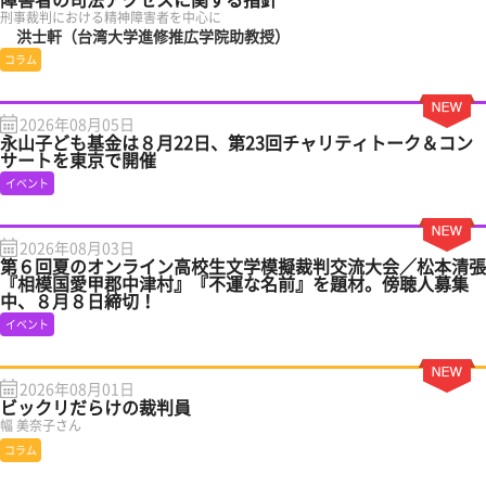
刑事裁判における精神障害者を中心に
洪士軒（台湾大学進修推広学院助教授）
コラム
2026年08月05日
永山子ども基金は８月22日、第23回チャリティトーク＆コン
サートを東京で開催
イベント
2026年08月03日
第６回夏のオンライン高校生文学模擬裁判交流大会／松本清張
『相模国愛甲郡中津村』『不運な名前』を題材。傍聴人募集
中、８月８日締切！
イベント
2026年08月01日
ビックリだらけの裁判員
幅 美奈子さん
コラム