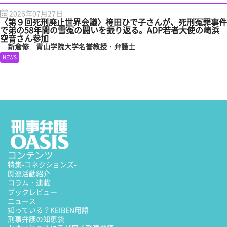
2026年07月27日
〈第９回死刑廃止世界会議〉袴田ひで子さんが、死刑冤罪事件
で弟の58年間の雪冤の闘いを振り返る。ADP若者大使の崎浜
空音さん参加
新倉修 青山学院大学名誉教授・弁護士
NEWS
コンテンツ
特集
-コネクションズ-
関連活動紹介
コラム・連載
ブックレビュー
ニュース
知っている？KEIBEN用語
刑事弁護の知恵袋