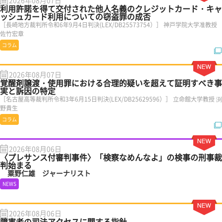
2026年08月07日
利用許諾を得て交付された他人名義のクレジットカード・キャ
ッシュカード利用についての窃盗罪の成否
［長崎地方裁判所令和6年9月4日判決(LEX/DB25573754）］ 神戸学院大学准教授
佐竹宏章
コラム
2026年08月07日
覚醒剤譲渡・使用罪における合理的疑いを超えて証明すべき事
実と訴因の特定
［名古屋高等裁判所令和3年6月15日判決(LEX/DB25629596）］ 立命館大学教授 渕
野貴生
コラム
2026年08月06日
〈プレサンス付審判事件〉「検察なめんなよ」の検事の刑事裁
判始まる
粟野仁雄 ジャーナリスト
NEWS
2026年08月06日
障害者の司法アクセスに関する指針