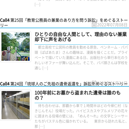
[…]
Call4
第25回「教育公務員の兼業のあり方を問う訴訟」をめぐるストー
2022年07月08日
リー
ひとりの自由な人間として、理由のない兼業
却下に声をあげる
都立高校で公民科の教員を勤める原告、ペンネーム・パパ
頭（ぱぱあたま）さんの趣味は、漫画を描くことだ。プライ
ベートで描いていた漫画にある日、出版社から単行本化のう
れしいオファーが舞い込んだ。そこで、パパ頭さんは学校を
通し […]
2022年06月24日
Call4
第24回「琉球人のご先祖の遺骨返還を」訴訟をめぐるストーリー
100年前にお墓から盗まれた遺骨は誰のも
の？
待ち合わせは、那覇から車で１時間半ほどの今帰仁村（な
きじんそん）役場だった。ハイビスカスやプルメリアの花々
に囲まれる役場の壁には、「めんそ～れ」の文字とシーサー
たちがパステル色に描かれている。 東京から訪れた私と、
那 […]