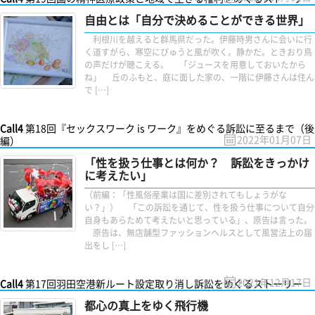
自由とは「自分で決めることができる世界」
利根川を越えると群馬県だった。伊藤時男さんに会いに行
く道すがら、寒空にぴゅうと風が吹く。静かだ。ときおり鳥
の声だけが聴こえる。 「ジュースを用意しておいたから
ね」 丘のふもと、庭に面した家の、一階に伊藤さんは住ん
で […]
Call4
第18回『セックスワーク is ワーク』をめぐる訴訟に至るまで（後
2022年01月07日
編）
「性を扱う仕事とは何か？ 訴訟をきっかけ
に考えたい」
（前編：「性風俗産業は国に差別されてもしょうがな
い？」） 「この訴訟を通じて、性を扱う仕事について自分
自身もあらためて考えたいと思っている」、原告は言った。
原告は、無店舗型ファッションヘルスとして風営法上の届
出をし […]
2021年12月17日
Call4
第17回羽田空港新ルート設定取り消し訴訟をめぐるストーリー
都心の真上をゆく飛行機