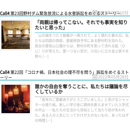
2022年06月10日
Call4
第23回野村ダム緊急放流による水害訴訟をめぐるストーリー
「両親は帰ってこない。それでも事実を知り
たいと思った」
山の端をつたう朝霧が一掃されて、よく晴れた春の日。私
たちは四国の西部、愛媛県西予市にある野村町を訪れた。
高台の愛宕山公園からは、野村の町を割って流れる肱（ひ
じ）川が見えた。雲一つない空が、川沿いに立ち並ぶ家々を
照ら […]
Call4
第22回「コロナ禍、日本社会の理不尽を問う」訴訟をめぐるスト
2022年05月28日
ーリー
誰かの自由を奪うことに、私たちは議論を尽
くしているか
「長年のご愛顧ありがとうございました」と告げるシャッ
ターの張り紙。新しい学び舎に期待を膨らませていた入学式
の中止……私たちの生活から突如として当たり前が失われ
た。ある人の人生にとってかけがえのないもの、あったはず
の時間 […]