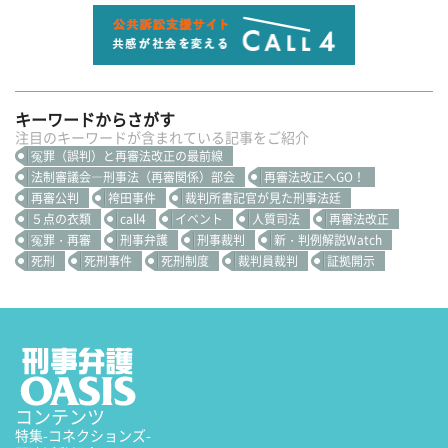
キーワードからさがす
注目のキーワードが含まれている記事をご紹介
冤罪（誤判）と再審法改正の最前線
法制審議会―刑事法（再審関係）部会
再審法改正へGO！
再審公判
袴田事件
裁判所書記官が見た刑事法廷
５点の衣類
call4
イベント
人質司法
再審法改正
冤罪・再審
刑事弁護
刑事裁判
新・判例解説Watch
死刑
死刑事件
死刑制度
裁判員裁判
証拠開示
コンテンツ
特集
-コネクションズ-