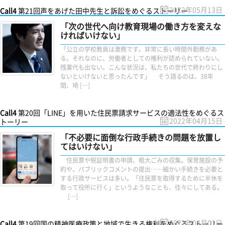
2022年05月13日
Call4
第21回声をあげた田中先生と訴訟をめぐるストーリー
「次の世代へ向け教育現場の働き方を変えな
ければいけない」
「公立の学校教員は激務です。非常に長い時間外勤務があ
る。それなのに、労働者としての権利が認められていない。
残業代も出ない。こんな状況は、私たちの世代で終わりにし
ないといけないと思ったんです」 そう語るのは、38年
間、埼 […]
Call4
第20回「LINE」を用いた住民票請求サービスの適法性をめぐるス
2022年04月15日
トーリー
「不必要に面倒な行政手続きの問題を放置し
てはいけない」
住民票や税証明書の申請、粗大ごみの収集。保育施設の予
約や、パブリックコメントの提出……細かい手続きを必要と
する行政サービスは多い。「住民票を取得するために半休を
取って役所に行く」というようなことも、往々にしてある。
[…]
2022年04月01日
Call4
第19回国の精神医療政策と地域で生きる権利をめぐるストーリー