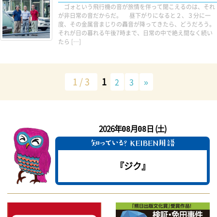
ゴォという飛行機の音が旅情を伴って聞こえるのは、それ
が非日常の音だからだ。 昼下がりになると２、３分に一
度、その金属音まじりの轟音が降ってきたら、どうだろう。
それが日の暮れる午後7時まで、日常の中で絶え間なく続い
たら […]
1 / 3
1
2
3
»
2026年
月
日 (土)
08
08
『ジク』