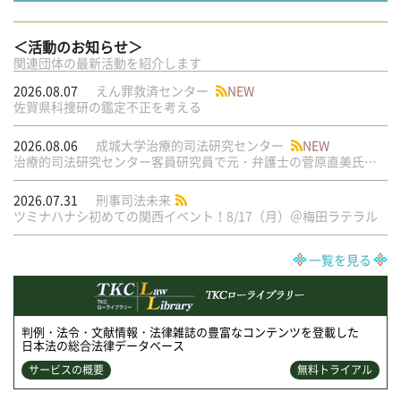
＜活動のお知らせ＞
関連団体の最新活動を紹介します
2026.08.07
えん罪救済センター
NEW
佐賀県科捜研の鑑定不正を考える
2026.08.06
成城大学治療的司法研究センター
NEW
治療的司法研究センター客員研究員で元・弁護士の菅原直美氏の論文が公刊されました
2026.07.31
刑事司法未来
ツミナハナシ初めての関西イベント！8/17（月）＠梅田ラテラル
一覧を見る
判例・法令・文献情報・法律雑誌の豊富なコンテンツを登載した
日本法の総合法律データベース
サービスの概要
無料トライアル