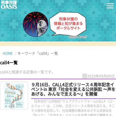
HOME
キーワード「call4」一覧
call4一覧
call4と関連する記事の一覧です。
2023年09月09日
９月16日、CALL4正式リリース４周年記念イ
ベントin 東京『社会を変える公共訴訟 〜声を
あげる、みんなで支える〜』を開催
日本初の“公共訴訟”ウェブプラットフォームCALL4（コー
ルフォー）は、この秋、正式リリース４周年を迎える。そこ
で４周年を記念して、社会課題の解決をめざす公共訴訟を
「知って」「交流する」イベントを全国３都市で開催する。