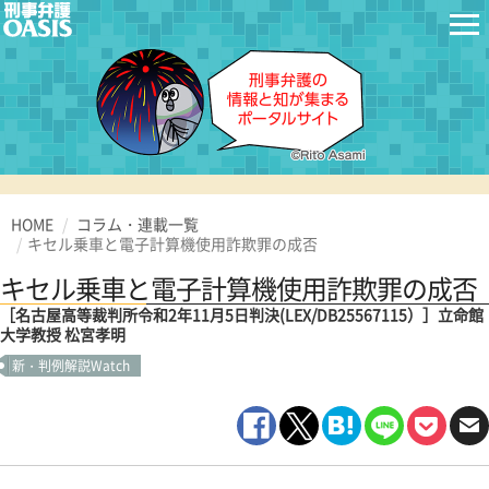
HOME
コラム・連載一覧
キセル乗車と電子計算機使用詐欺罪の成否
キセル乗車と電子計算機使用詐欺罪の成否
［名古屋高等裁判所令和2年11月5日判決(LEX/DB25567115）］立命館
大学教授 松宮孝明
新・判例解説Watch