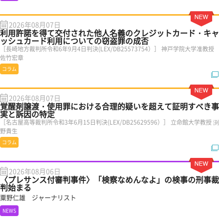
2026年08月07日
利用許諾を得て交付された他人名義のクレジットカード・キャ
ッシュカード利用についての窃盗罪の成否
［長崎地方裁判所令和6年9月4日判決(LEX/DB25573754）］ 神戸学院大学准教授
佐竹宏章
コラム
2026年08月07日
覚醒剤譲渡・使用罪における合理的疑いを超えて証明すべき事
実と訴因の特定
［名古屋高等裁判所令和3年6月15日判決(LEX/DB25629596）］ 立命館大学教授 渕
野貴生
コラム
2026年08月06日
〈プレサンス付審判事件〉「検察なめんなよ」の検事の刑事裁
判始まる
粟野仁雄 ジャーナリスト
NEWS