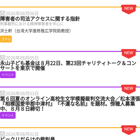
2026年08月06日
障害者の司法アクセスに関する指針
刑事裁判における精神障害者を中心に
洪士軒（台湾大学進修推広学院助教授）
コラム
2026年08月05日
永山子ども基金は８月22日、第23回チャリティトーク＆コン
サートを東京で開催
イベント
2026年08月03日
第６回夏のオンライン高校生文学模擬裁判交流大会／松本清張
『相模国愛甲郡中津村』『不運な名前』を題材。傍聴人募集
中、８月８日締切！
イベント
2026年08月01日
ビックリだらけの裁判員