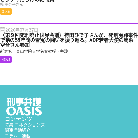
幅 美奈子さん
コラム
2026年07月27日
〈第９回死刑廃止世界会議〉袴田ひで子さんが、死刑冤罪事件
で弟の58年間の雪冤の闘いを振り返る。ADP若者大使の崎浜
空音さん参加
新倉修 青山学院大学名誉教授・弁護士
NEWS
コンテンツ
特集
-コネクションズ-
関連活動紹介
コラム・連載