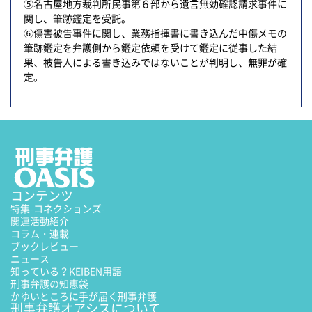
⑤名古屋地方裁判所民事第６部から遺言無効確認請求事件に
関し、筆跡鑑定を受託。
⑥傷害被告事件に関し、業務指揮書に書き込んだ中傷メモの
筆跡鑑定を弁護側から鑑定依頼を受けて鑑定に従事した結
果、被告人による書き込みではないことが判明し、無罪が確
定。
コンテンツ
特集
-コネクションズ-
関連活動紹介
コラム・連載
ブックレビュー
ニュース
知っている？KEIBEN用語
刑事弁護の知恵袋
かゆいところに手が届く刑事弁護
刑事弁護オアシスについて