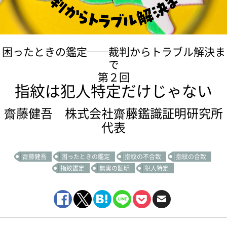
困ったときの鑑定──裁判からトラブル解決ま
で
第２回
指紋は犯人特定だけじゃない
齋藤健吾 株式会社齋藤鑑識証明研究所
代表
齋藤健吾
困ったときの鑑定
指紋の不合致
指紋の合致
指紋鑑定
無実の証明
犯人特定