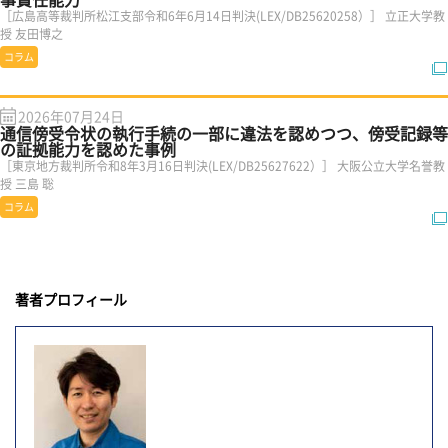
［広島高等裁判所松江支部令和6年6月14日判決(LEX/DB25620258）］ 立正大学教
授 友田博之
コラム
2026年07月24日
通信傍受令状の執行手続の一部に違法を認めつつ、傍受記録等
の証拠能力を認めた事例
［東京地方裁判所令和8年3月16日判決(LEX/DB25627622）］ 大阪公立大学名誉教
授 三島 聡
コラム
著者プロフィール