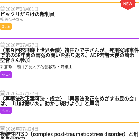
2026年08月01日
ビックリだらけの裁判員
幅 美奈子さん
コラム
2026年07月27日
〈第９回死刑廃止世界会議〉袴田ひで子さんが、死刑冤罪事件
で弟の58年間の雪冤の闘いを振り返る。ADP若者大使の崎浜
空音さん参加
新倉修 青山学院大学名誉教授・弁護士
NEWS
2026年07月27日
〈再審法改正案可決・成立〉「再審法改正をめざす市民の会」
は、「山は動いた。動かし続けよう」と声明
NEWS
2026年07月24日
複雑性PTSD（complex post-traumatic stress disorder）と刑
事責任能力