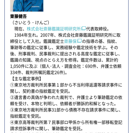
齋藤健吾
（さいとう・けんご）
現在、
株式会社齋藤鑑識証明研究所
代表取締役。
1984年生れ。2007年、株式会社齋藤鑑識証明研究所に取
締役として入社。鑑識鑑定士
齋藤保
の指導の基、指紋、
筆跡等の鑑定に従事し、実務経験や鑑定技術を学ぶ。その
後、刑事裁判、民事裁判に提出される高度な鑑定に従事し、
鑑識の知識、視点のとらえ方を修得。鑑定件数は、累計約
1,050件に及ぶ（個人･法人・調査会社：690件、弁護士依頼
334件、裁判所嘱託鑑定26件)。
【主な鑑定事例】
①東京地方裁判所民事第１部から不当利得返還等請求事件に
関し、契約書の指紋鑑定を受託。
②遺言書の真偽が争われた裁判で、弁護士より筆跡鑑定の依
頼を受け、本物と判明し、依頼者が勝訴的和解となった。
③東京地方裁判所民事31部から債務不存在請求事件に関し、
指紋鑑定を受託。
④東京高等裁判所第７民事部ロ甲係から所有権一部移転登記
請求控訴事件に関し、筆跡鑑定を受託。