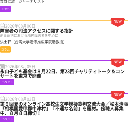
粟野仁雄 ジャーナリスト
NEWS
2026年08月06日
障害者の司法アクセスに関する指針
刑事裁判における精神障害者を中心に
洪士軒（台湾大学進修推広学院助教授）
コラム
2026年08月05日
永山子ども基金は８月22日、第23回チャリティトーク＆コン
サートを東京で開催
イベント
2026年08月03日
第６回夏のオンライン高校生文学模擬裁判交流大会／松本清張
『相模国愛甲郡中津村』『不運な名前』を題材。傍聴人募集
中、８月８日締切！
イベント