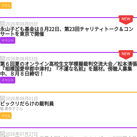
コラム
2026年08月05日
永山子ども基金は８月22日、第23回チャリティトーク＆コン
サートを東京で開催
イベント
2026年08月03日
第６回夏のオンライン高校生文学模擬裁判交流大会／松本清張
『相模国愛甲郡中津村』『不運な名前』を題材。傍聴人募集
中、８月８日締切！
イベント
2026年08月01日
ビックリだらけの裁判員
幅 美奈子さん
コラム
2026年07月27日