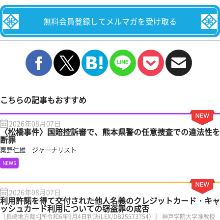
無料会員登録してメルマガを受け取る
こちらの記事もおすすめ
2026年08月07日
〈松橋事件〉国賠控訴審で、熊本県警の任意捜査での違法性を
断罪
粟野仁雄 ジャーナリスト
NEWS
2026年08月07日
利用許諾を得て交付された他人名義のクレジットカード・キャ
ッシュカード利用についての窃盗罪の成否
［長崎地方裁判所令和6年9月4日判決(LEX/DB25573754）］ 神戸学院大学准教授