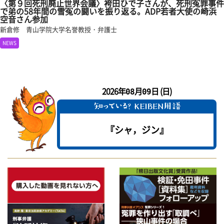
〈第９回死刑廃止世界会議〉袴田ひで子さんが、死刑冤罪事件
で弟の58年間の雪冤の闘いを振り返る。ADP若者大使の崎浜
空音さん参加
新倉修 青山学院大学名誉教授・弁護士
NEWS
2026年
月
日 (日)
08
09
『シャ，ジン』