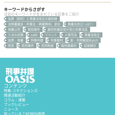
キーワードからさがす
注目のキーワードが含まれている記事をご紹介
冤罪（誤判）と再審法改正の最前線
法制審議会―刑事法（再審関係）部会
再審法改正へGO！
再審公判
袴田事件
裁判所書記官が見た刑事法廷
５点の衣類
call4
イベント
人質司法
再審法改正
冤罪・再審
刑事弁護
刑事裁判
新・判例解説Watch
死刑
死刑事件
死刑制度
裁判員裁判
証拠開示
コンテンツ
特集
-コネクションズ-
関連活動紹介
コラム・連載
ブックレビュー
ニュース
知っている？KEIBEN用語