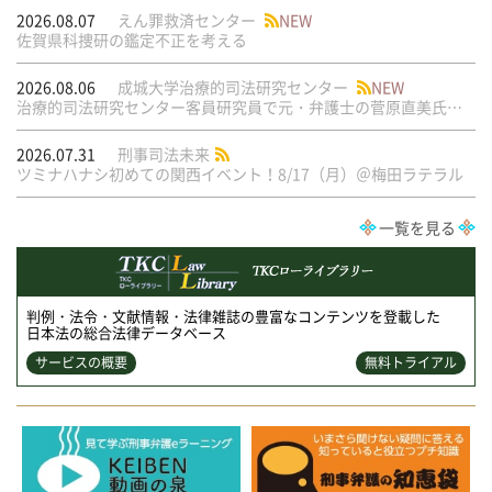
2026.08.07
えん罪救済センター
NEW
佐賀県科捜研の鑑定不正を考える
2026.08.06
成城大学治療的司法研究センター
NEW
治療的司法研究センター客員研究員で元・弁護士の菅原直美氏の論文が公刊されました
2026.07.31
刑事司法未来
ツミナハナシ初めての関西イベント！8/17（月）＠梅田ラテラル
一覧を見る
判例・法令・文献情報・法律雑誌の豊富なコンテンツを登載した
日本法の総合法律データベース
サービスの概要
無料トライアル