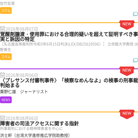
佐竹宏章
コラム
2026年08月07日
覚醒剤譲渡・使用罪における合理的疑いを超えて証明すべき事
実と訴因の特定
［名古屋高等裁判所令和3年6月15日判決(LEX/DB25629596）］ 立命館大学教授 渕
野貴生
コラム
2026年08月06日
〈プレサンス付審判事件〉「検察なめんなよ」の検事の刑事裁
判始まる
粟野仁雄 ジャーナリスト
NEWS
2026年08月06日
障害者の司法アクセスに関する指針
刑事裁判における精神障害者を中心に
洪士軒（台湾大学進修推広学院助教授）