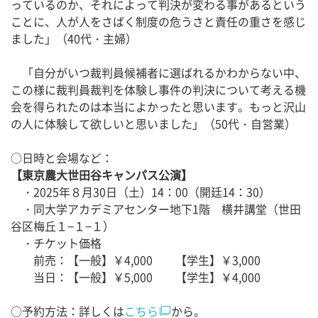
っているのか、それによって判決が変わる事があるという
ことに、人が人をさばく制度の危うさと責任の重さを感じ
ました」（40代・主婦）
「自分がいつ裁判員候補者に選ばれるかわからない中、
この様に裁判員裁判を体験し事件の判決について考える機
会を得られたのは本当によかったと思います。もっと沢山
の人に体験して欲しいと思いました」（50代・自営業）
○日時と会場など：
【東京農大世田谷キャンパス公演】
・2025年８月30日（土）14：00（開廷14：30）
・同大学アカデミアセンター地下1階 横井講堂（世田
谷区梅丘１−１−１）
・チケット価格
前売：【一般】￥4,000 【学生】￥3,000
当日：【一般】￥5,000 【学生】￥4,000
○予約方法：詳しくは
こちら
から。