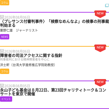
コラム
2026年08月06日
〈プレサンス付審判事件〉「検察なめんなよ」の検事の刑事裁
判始まる
粟野仁雄 ジャーナリスト
NEWS
2026年08月06日
障害者の司法アクセスに関する指針
刑事裁判における精神障害者を中心に
洪士軒（台湾大学進修推広学院助教授）
コラム
2026年08月05日
永山子ども基金は８月22日、第23回チャリティトーク＆コン
サートを東京で開催
イベント