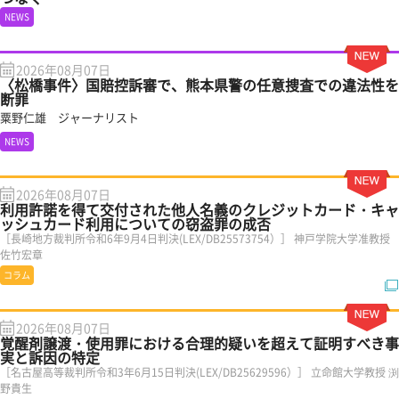
NEWS
2026年08月07日
〈松橋事件〉国賠控訴審で、熊本県警の任意捜査での違法性を
断罪
粟野仁雄 ジャーナリスト
NEWS
2026年08月07日
利用許諾を得て交付された他人名義のクレジットカード・キャ
ッシュカード利用についての窃盗罪の成否
［長崎地方裁判所令和6年9月4日判決(LEX/DB25573754）］ 神戸学院大学准教授
佐竹宏章
コラム
2026年08月07日
覚醒剤譲渡・使用罪における合理的疑いを超えて証明すべき事
実と訴因の特定
［名古屋高等裁判所令和3年6月15日判決(LEX/DB25629596）］ 立命館大学教授 渕
野貴生