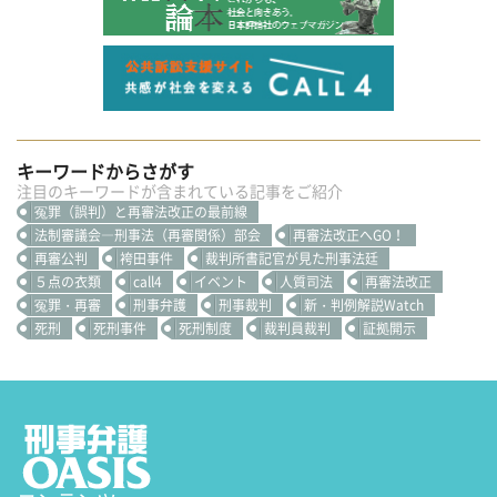
キーワードからさがす
注目のキーワードが含まれている記事をご紹介
冤罪（誤判）と再審法改正の最前線
法制審議会―刑事法（再審関係）部会
再審法改正へGO！
再審公判
袴田事件
裁判所書記官が見た刑事法廷
５点の衣類
call4
イベント
人質司法
再審法改正
冤罪・再審
刑事弁護
刑事裁判
新・判例解説Watch
死刑
死刑事件
死刑制度
裁判員裁判
証拠開示