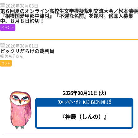
2026年08月03日
第６回夏のオンライン高校生文学模擬裁判交流大会／松本清張
『相模国愛甲郡中津村』『不運な名前』を題材。傍聴人募集
中、８月８日締切！
イベント
2026年08月01日
ビックリだらけの裁判員
幅 美奈子さん
コラム
2026年
月
日 (火)
08
11
『神農（しんの）』