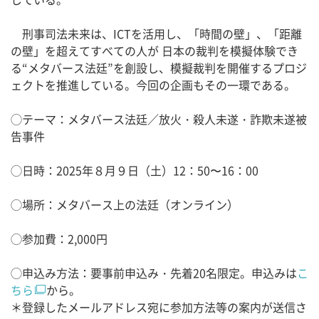
刑事司法未来は、ICTを活用し、「時間の壁」、「距離
の壁」を超えてすべての人が 日本の裁判を模擬体験でき
る“メタバース法廷”を創設し、模擬裁判を開催するプロジ
ェクトを推進している。今回の企画もその一環である。
◯テーマ：メタバース法廷／放火・殺人未遂・詐欺未遂被
告事件
◯日時：2025年８月９日（土）12：50〜16：00
◯場所：メタバース上の法廷（オンライン）
◯参加費：2,000円
◯申込み方法：要事前申込み・先着20名限定。申込みは
こ
ちら
から。
＊登録したメールアドレス宛に参加方法等の案内が送信さ