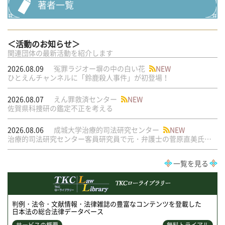
著者一覧
＜活動のお知らせ＞
関連団体の最新活動を紹介します
2026.08.09
冤罪ラジオー塀の中の白い花
NEW
ひとえんチャンネルに「鈴鹿殺人事件」が初登場！
2026.08.07
えん罪救済センター
NEW
佐賀県科捜研の鑑定不正を考える
2026.08.06
成城大学治療的司法研究センター
NEW
治療的司法研究センター客員研究員で元・弁護士の菅原直美氏の論文が公刊されました
一覧を見る
判例・法令・文献情報・法律雑誌の豊富なコンテンツを登載した
日本法の総合法律データベース