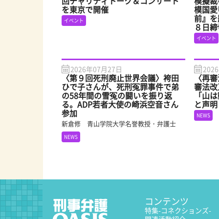
回チャリティトーク＆コンサート
模擬裁
を東京で開催
模国愛
前』を
イベント
８日締
イベント
2026年07月27日
202
〈第９回死刑廃止世界会議〉袴田
〈再審
ひで子さんが、死刑冤罪事件で弟
審法改
の58年間の雪冤の闘いを振り返
「山は
る。ADP若者大使の崎浜空音さん
と声明
参加
NEWS
新倉修 青山学院大学名誉教授・弁護士
NEWS
コンテンツ
特集
-コネクションズ-