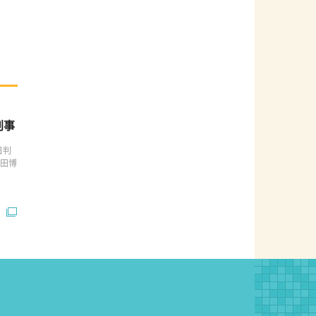
と刑事
日判
友田博