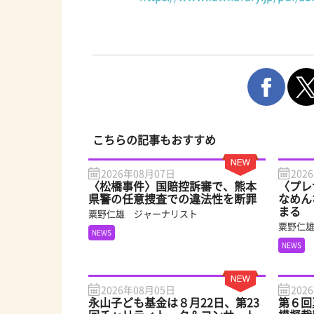
こちらの記事もおすすめ
2026年08月07日
202
〈松橋事件〉国賠控訴審で、熊本
〈プレ
県警の任意捜査での違法性を断罪
なめん
まる
粟野仁雄 ジャーナリスト
粟野仁
NEWS
NEWS
2026年08月05日
202
永山子ども基金は８月22日、第23
第６回