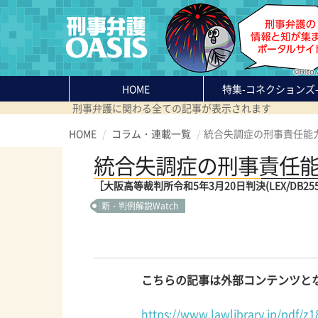
HOME
特集
-コネクションズ
刑事弁護に関わる全ての記事が表示されます
HOME
コラム・連載一覧
統合失調症の刑事責任能
統合失調症の刑事責任
［大阪高等裁判所令和5年3月20日判決(LEX/DB25
新・判例解説Watch
こちらの記事は外部コンテンツとな
https://www.lawlibrary.jp/pdf/z