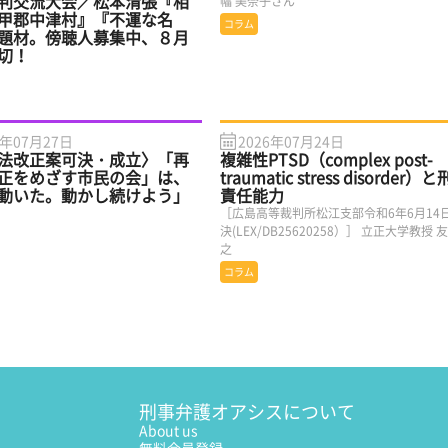
判交流大会／松本清張『相
幅 美奈子さん
甲郡中津村』『不運な名
コラム
題材。傍聴人募集中、８月
切！
6年07月27日
2026年07月24日
法改正案可決・成立〉「再
複雑性PTSD（complex post-
正をめざす市民の会」は、
traumatic stress disorder）
動いた。動かし続けよう」
責任能力
［広島高等裁判所松江支部令和6年6月14
決(LEX/DB25620258）］ 立正大学教授 
之
コラム
刑事弁護オアシスについて
About us