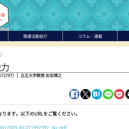
-
関連活動紹介
コラム・連載
力
能力
572797）］立正大学教授 友田博之
ります。以下のURLをご覧ください。
18817009-00-071992392_tkc.pdf