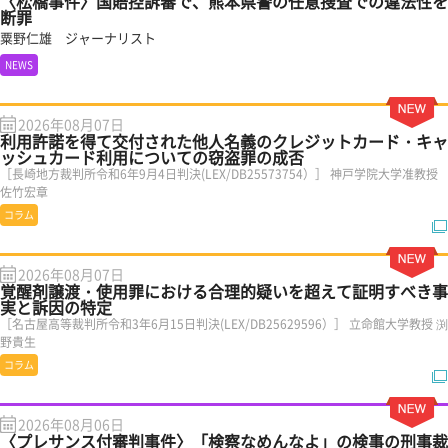
〈松橋事件〉国賠控訴審で、熊本県警の任意捜査での違法性を
断罪
粟野仁雄 ジャーナリスト
NEWS
2026年08月07日
利用許諾を得て交付された他人名義のクレジットカード・キャ
ッシュカード利用についての窃盗罪の成否
［長崎地方裁判所令和6年9月4日判決(LEX/DB25573754）］ 神戸学院大学准教授
佐竹宏章
コラム
2026年08月07日
覚醒剤譲渡・使用罪における合理的疑いを超えて証明すべき事
実と訴因の特定
［名古屋高等裁判所令和3年6月15日判決(LEX/DB25629596）］ 立命館大学教授 渕
野貴生
コラム
2026年08月06日
〈プレサンス付審判事件〉「検察なめんなよ」の検事の刑事裁