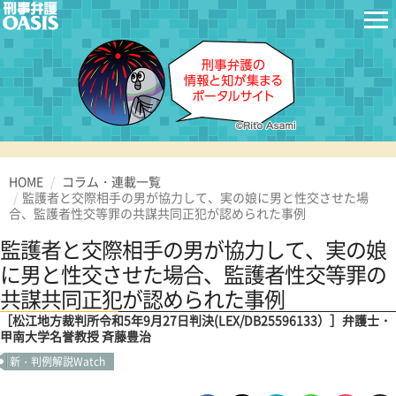
HOME
コラム・連載一覧
監護者と交際相手の男が協力して、実の娘に男と性交させた場
合、監護者性交等罪の共謀共同正犯が認められた事例
監護者と交際相手の男が協力して、実の娘
に男と性交させた場合、監護者性交等罪の
共謀共同正犯が認められた事例
［松江地方裁判所令和5年9月27日判決(LEX/DB25596133）］弁護士・
甲南大学名誉教授 斉藤豊治
新・判例解説Watch