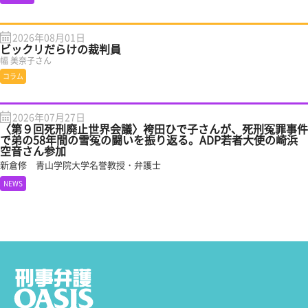
2026年08月01日
ビックリだらけの裁判員
幅 美奈子さん
コラム
2026年07月27日
〈第９回死刑廃止世界会議〉袴田ひで子さんが、死刑冤罪事件
で弟の58年間の雪冤の闘いを振り返る。ADP若者大使の崎浜
空音さん参加
新倉修 青山学院大学名誉教授・弁護士
NEWS