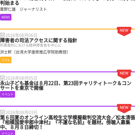
判始まる
粟野仁雄 ジャーナリスト
NEWS
2026年08月06日
障害者の司法アクセスに関する指針
刑事裁判における精神障害者を中心に
洪士軒（台湾大学進修推広学院助教授）
コラム
2026年08月05日
永山子ども基金は８月22日、第23回チャリティトーク＆コン
サートを東京で開催
イベント
2026年08月03日
第６回夏のオンライン高校生文学模擬裁判交流大会／松本清張
『相模国愛甲郡中津村』『不運な名前』を題材。傍聴人募集
中、８月８日締切！
イベント