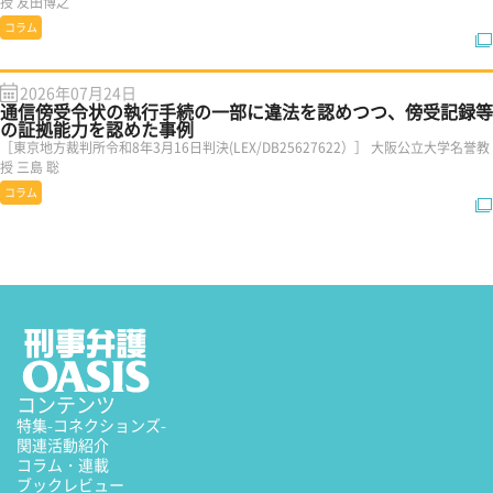
授 友田博之
コラム
2026年07月24日
通信傍受令状の執行手続の一部に違法を認めつつ、傍受記録等
の証拠能力を認めた事例
［東京地方裁判所令和8年3月16日判決(LEX/DB25627622）］ 大阪公立大学名誉教
授 三島 聡
コラム
コンテンツ
特集
-コネクションズ-
関連活動紹介
コラム・連載
ブックレビュー