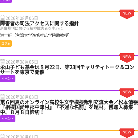
2026年08月06日
障害者の司法アクセスに関する指針
刑事裁判における精神障害者を中心に
洪士軒（台湾大学進修推広学院助教授）
コラム
2026年08月05日
永山子ども基金は８月22日、第23回チャリティトーク＆コン
サートを東京で開催
イベント
2026年08月03日
第６回夏のオンライン高校生文学模擬裁判交流大会／松本清張
『相模国愛甲郡中津村』『不運な名前』を題材。傍聴人募集
中、８月８日締切！
イベント
2026年08月01日