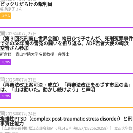
ビックリだらけの裁判員
幅 美奈子さん
コラム
2026年07月27日
〈第９回死刑廃止世界会議〉袴田ひで子さんが、死刑冤罪事件
で弟の58年間の雪冤の闘いを振り返る。ADP若者大使の崎浜
空音さん参加
新倉修 青山学院大学名誉教授・弁護士
NEWS
2026年07月27日
〈再審法改正案可決・成立〉「再審法改正をめざす市民の会」
は、「山は動いた。動かし続けよう」と声明
NEWS
2026年07月24日
複雑性PTSD（complex post-traumatic stress disorder）と刑
事責任能力
［広島高等裁判所松江支部令和6年6月14日判決(LEX/DB25620258）］ 立正大学教