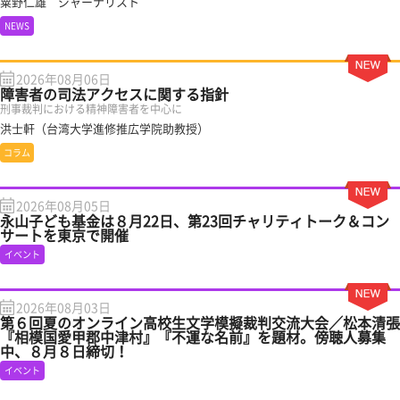
粟野仁雄 ジャーナリスト
NEWS
2026年08月06日
障害者の司法アクセスに関する指針
刑事裁判における精神障害者を中心に
洪士軒（台湾大学進修推広学院助教授）
コラム
2026年08月05日
永山子ども基金は８月22日、第23回チャリティトーク＆コン
サートを東京で開催
イベント
2026年08月03日
第６回夏のオンライン高校生文学模擬裁判交流大会／松本清張
『相模国愛甲郡中津村』『不運な名前』を題材。傍聴人募集
中、８月８日締切！
イベント