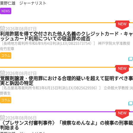
粟野仁雄 ジャーナリスト
NEWS
2026年08月07日
利用許諾を得て交付された他人名義のクレジットカード・キャ
ッシュカード利用についての窃盗罪の成否
［長崎地方裁判所令和6年9月4日判決(LEX/DB25573754）］ 神戸学院大学准教授
佐竹宏章
コラム
2026年08月07日
覚醒剤譲渡・使用罪における合理的疑いを超えて証明すべき事
実と訴因の特定
［名古屋高等裁判所令和3年6月15日判決(LEX/DB25629596）］ 立命館大学教授 渕
野貴生
コラム
2026年08月06日
〈プレサンス付審判事件〉「検察なめんなよ」の検事の刑事裁
判始まる