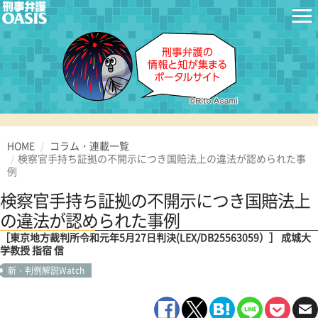
HOME
コラム・連載一覧
検察官手持ち証拠の不開示につき国賠法上の違法が認められた事
例
検察官手持ち証拠の不開示につき国賠法上
の違法が認められた事例
［東京地方裁判所令和元年5月27日判決(LEX/DB25563059）］ 成城大
学教授 指宿 信
新・判例解説Watch