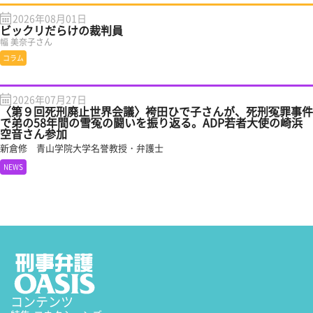
2026年08月01日
ビックリだらけの裁判員
幅 美奈子さん
コラム
2026年07月27日
〈第９回死刑廃止世界会議〉袴田ひで子さんが、死刑冤罪事件
で弟の58年間の雪冤の闘いを振り返る。ADP若者大使の崎浜
空音さん参加
新倉修 青山学院大学名誉教授・弁護士
NEWS
コンテンツ