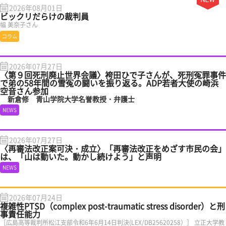
2026年08月01日
ビックリだらけの裁判員
幅 美奈子さん
コラム
2026年07月27日
〈第９回死刑廃止世界会議〉袴田ひで子さんが、死刑冤罪事件
で弟の58年間の雪冤の闘いを振り返る。ADP若者大使の崎浜
空音さん参加
新倉修 青山学院大学名誉教授・弁護士
NEWS
2026年07月27日
〈再審法改正案可決・成立〉「再審法改正をめざす市民の会」
は、「山は動いた。動かし続けよう」と声明
NEWS
2026年07月24日
複雑性PTSD（complex post-traumatic stress disorder）と刑
事責任能力
［広島高等裁判所松江支部令和6年6月14日判決(LEX/DB25620258）］ 立正大学教