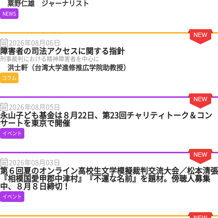
粟野仁雄 ジャーナリスト
NEWS
2026年08月06日
障害者の司法アクセスに関する指針
刑事裁判における精神障害者を中心に
洪士軒（台湾大学進修推広学院助教授）
コラム
2026年08月05日
永山子ども基金は８月22日、第23回チャリティトーク＆コン
サートを東京で開催
イベント
2026年08月03日
第６回夏のオンライン高校生文学模擬裁判交流大会／松本清張
『相模国愛甲郡中津村』『不運な名前』を題材。傍聴人募集
中、８月８日締切！
イベント