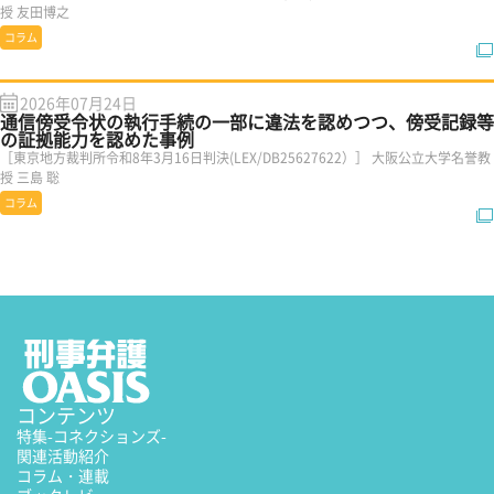
授 友田博之
コラム
2026年07月24日
通信傍受令状の執行手続の一部に違法を認めつつ、傍受記録等
の証拠能力を認めた事例
［東京地方裁判所令和8年3月16日判決(LEX/DB25627622）］ 大阪公立大学名誉教
授 三島 聡
コラム
コンテンツ
特集
-コネクションズ-
関連活動紹介
コラム・連載