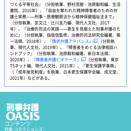
つくる平等社会』（分担執筆、野村茂樹・池原毅和編、生活
書院、2016年）、『自由を奪われた精神障害者のための弁
護士実務——刑事・医療観察法から精神保健福祉法まで』
（分担執筆、姜文江・辻川圭乃編、現代人文社、2017
年）、『治療的司法の実践——更生を見据えた刑事弁護のた
めに』（分担執筆、指宿信監修、治療的司法研究会編著、第
一法規、2018年）、
『情状弁護アドバンス』
（分担執
筆、現代人文社、2019年）、『障害者をめぐる法律相談ハ
ンドブック』（分担執筆、池原毅和編著、新日本法規、
2020年）、
『障害者弁護ビギナーズ』
（分担執筆、東京
TSネット編、現代人文社、2021年）、『更生保護学事典』
（「成年後見制度」を執筆、日本更生保護学会編、成文堂、
2021年）などがある。
コンテンツ
特集
-コネクションズ-