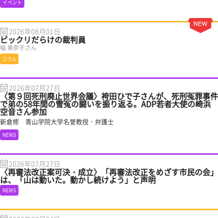
イベント
2026年08月01日
ビックリだらけの裁判員
幅 美奈子さん
コラム
2026年07月27日
〈第９回死刑廃止世界会議〉袴田ひで子さんが、死刑冤罪事件
で弟の58年間の雪冤の闘いを振り返る。ADP若者大使の崎浜
空音さん参加
新倉修 青山学院大学名誉教授・弁護士
NEWS
2026年07月27日
〈再審法改正案可決・成立〉「再審法改正をめざす市民の会」
は、「山は動いた。動かし続けよう」と声明
NEWS