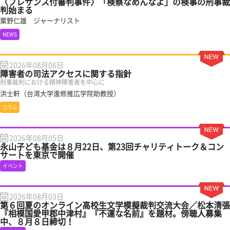
〈プレサンス付審判事件〉「検察なめんなよ」の検事の刑事裁
判始まる
粟野仁雄 ジャーナリスト
NEWS
2026年08月06日
障害者の司法アクセスに関する指針
刑事裁判における精神障害者を中心に
洪士軒（台湾大学進修推広学院助教授）
コラム
2026年08月05日
永山子ども基金は８月22日、第23回チャリティトーク＆コン
サートを東京で開催
イベント
2026年08月03日
第６回夏のオンライン高校生文学模擬裁判交流大会／松本清張
『相模国愛甲郡中津村』『不運な名前』を題材。傍聴人募集
中、８月８日締切！