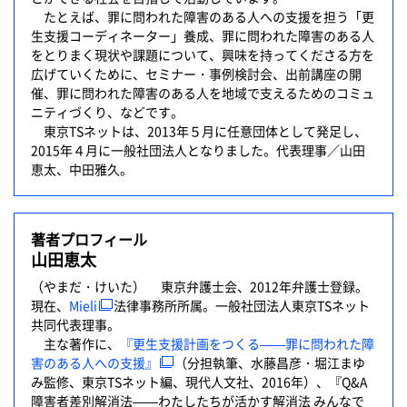
たとえば、罪に問われた障害のある人への支援を担う「更
生支援コーディネーター」養成、罪に問われた障害のある人
をとりまく現状や課題について、興味を持ってくださる方を
広げていくために、セミナー・事例検討会、出前講座の開
催、罪に問われた障害のある人を地域で支えるためのコミュ
ニティづくり、などです。
東京TSネットは、2013年５月に任意団体として発足し、
2015年４月に一般社団法人となりました。代表理事／山田
恵太、中田雅久。
著者プロフィール
山田恵太
（やまだ・けいた） 東京弁護士会、2012年弁護士登録。
現在、
Mieli
法律事務所所属。一般社団法人東京TSネット
共同代表理事。
主な著作に、
『更生支援計画をつくる——罪に問われた障
害のある人への支援』
（分担執筆、水藤昌彦・堀江まゆ
み監修、東京TSネット編、現代人文社、2016年）、『Q&A
障害者差別解消法——わたしたちが活かす解消法 みんなで