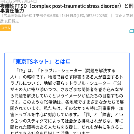
2026年07月24日
複雑性PTSD（complex post-traumatic stress disorder）と刑
事責任能力
［広島高等裁判所松江支部令和6年6月14日判決(LEX/DB25620258）］ 立正大学教
授 友田博之
コラム
「東京TSネット」とは
「TS」は、「トラブル・シューター（問題を解決する
人）」の略称です。地域で暮らす障害のある人が直面するト
ラブルについて、地域で暮らすトラブル・シューター（TS）
がその人に寄り添いつつ、さまざまな関係者を巻き込みなが
ら問題を解決していくというイメージが私たちの目指すもの
です。このようなTS活動は、各地域でさまざまなかたちで展
開されています。私たちは、そのなかでも特に刑事事件・加
害トラブルを中心に対応しています。「罪」と「障害」とい
う２つのスティグマによって社会から排除されがちな、罪に
問われた障害のある人たちを支援し、だれもが共に生きるこ
とができる社会を目指して活動しています。