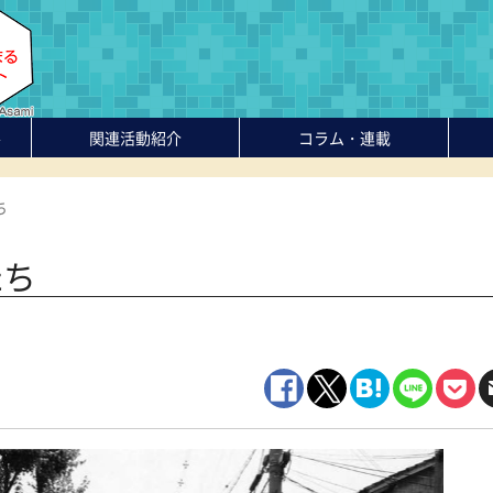
-
関連活動紹介
コラム・連載
ち
たち