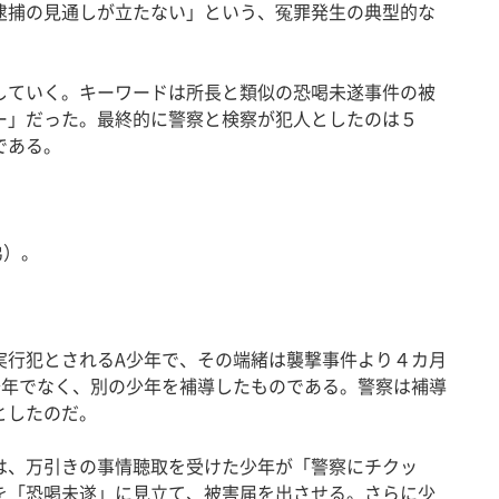
逮捕の見通しが立たない」という、冤罪発生の典型的な
ていく。キーワードは所長と類似の恐喝未遂事件の被
ー」だった。最終的に警察と検察が犯人としたのは５
である。
弟）。
行犯とされるA少年で、その端緒は襲撃事件より４カ月
少年でなく、別の少年を補導したものである。警察は補導
としたのだ。
、万引きの事情聴取を受けた少年が「警察にチクッ
を「恐喝未遂」に見立て、被害届を出させる。さらに少