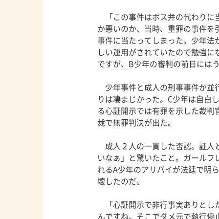
「この事件はボス弁の代わりに当
か悪いのか、当時、重罪の事件を
事件に当たってしまった。少年法
しい運用がされていたので勉強に
ですが、B少年の審判の前日には
少年事件と成人の刑事事件が並行
りは凄まじかった。C少年は自白
る心証開示では有罪を示した裁判
裁で無罪判決が出た。
成人２人の一貫した否認。証人と
いなぁ」と驚いたこと。ガールフ
れるA少年のアリバイが法廷で明
壊したのだ。
「心証開示で非行事実ありとした
んですね。そこでダメ元で執行停