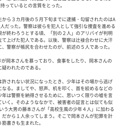
を持っているとの言質をとった。
から３カ月後の５月下旬までに逮捕・勾留されたのはA
４人だった。警察は彼らを犯人として強引な捜査を進める
限が終わろうとする頃、「別の２人」のアリバイが判明
立て上げた犯人である。以後、警察は辻褄合わせに大汗
に、警察が帳尻を合わせたのが、前述の５人であった。
年が岡本さんを慕っており、食事をしたり、岡本さんの
に疑われたのである。
許されない状況になったとき、少年はその場から逃げ
になる。ましてや、怒声、机を叩く、首を絞めるなどの
少年は警察を納得させるために、思いつく限りの嘘を言
ていく。そのようななかで、被害者の証言とは似ても似
kgという大男の藤本さんが「高校生風の少年４人」に加わる
」だから１人余ってしまう。そこで岡本さんが犯罪を計
う筋書きも生まれた。