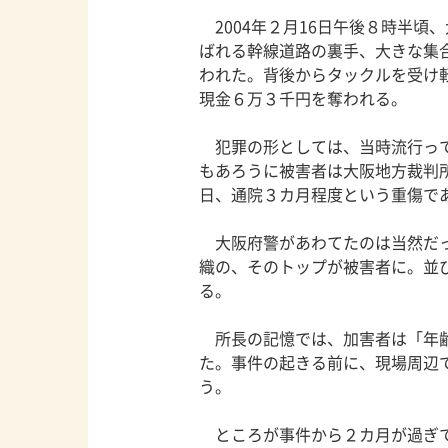
2004年２月16日午後８時半頃
ばれる幹線道路の裏手、大きな集
われた。背後からタックルを受け
現金６万３千円を奪われる。
犯罪の形としては、当時流行って
もあろうに被害者は大阪地方裁判所
日、通院３カ月程度という重傷で
大阪府警があわてたのは当然だっ
織の、そのトップが被害者に。並
る。
所長の記憶では、加害者は「年齢
た。事件の起きる前に、現場周辺
う。
ところが事件から２カ月が過ぎて