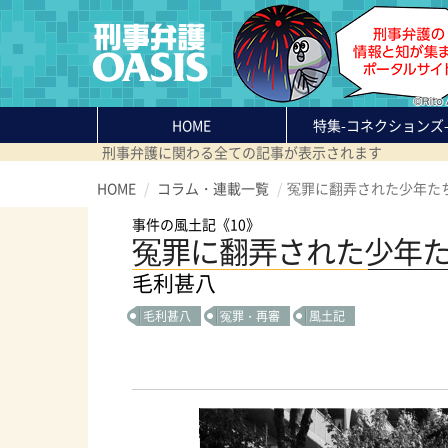
HOME
特集
-コネクションズ
刑事弁護に関わる全ての記事が表示されます
HOME
コラム・連載一覧
冤罪に翻弄された少年た
事件の風土記《10》
冤罪に翻弄された少年
毛利甚八
毛利甚八
冤罪・再審
風土記