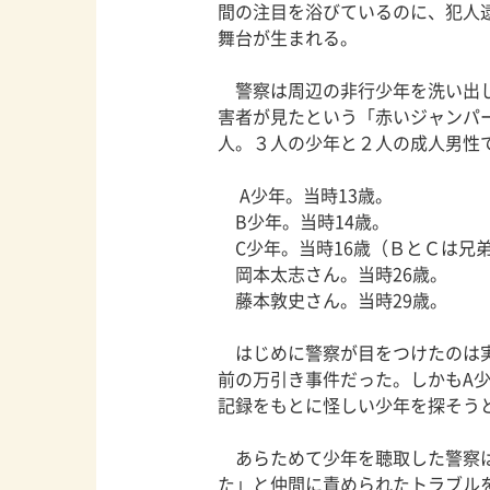
間の注目を浴びているのに、犯人
舞台が生まれる。
警察は周辺の非行少年を洗い出し
害者が見たという「赤いジャンパ
人。３人の少年と２人の成人男性
A少年。当時13歳。
B少年。当時14歳。
C少年。当時16歳（ＢとＣは兄
岡本太志さん。当時26歳。
藤本敦史さん。当時29歳。
はじめに警察が目をつけたのは実
前の万引き事件だった。しかもA
記録をもとに怪しい少年を探そう
あらためて少年を聴取した警察は
た」と仲間に責められたトラブル