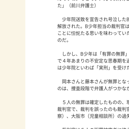
た」（前川弁護士）
少年院送致を宣告され号泣したB
解放された。B少年担当の裁判官
ことに忸怩たる思いを味わってい
のだ。
しかし、B少年は「有罪の無罪」
で４年あまりの不安定な思春期を
は少年院といわば「実刑」を受け
岡本さんと藤本さんが無罪となっ
のは、捜査段階で弁護人がつかな
５人の無罪は確定したものの、現
裁判官で、裁判を誤ったのも裁判
察）、大阪市（児童相談所）の過