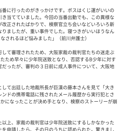
番に行ったのがきっかけです。ボスはくじ運がいいの
引き当てていました。今回の当番出動でも、この異様な
が改正されたばかりで、検察官立ち会いなどいろいろ新
なりましたが、重い事件でした。寝つきがいいほうなん
うなされるほど悩みました」（前川弁護士）
して審理されたため、大阪家裁の裁判官たちの迷走ぶ
したため早々に少年院送致となり、否認するB少年に対す
官だったが、審判の３日前に成人事件について、大阪地
して出廷した地裁所長が巨漢の藤本さんを見て「大き
レンドの携帯電話に残されたメール履歴から実行犯とさ
らかになったことが決め手となり、検察のストーリーが崩
以上、家裁の裁判官は少年院送致にするしかなかった
止を申請したら、その日のうちに認められた。驚きまし