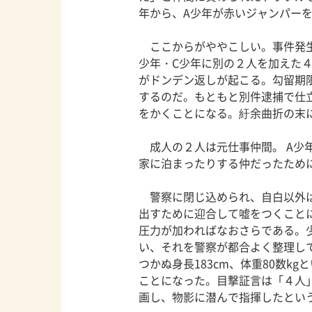
年から、A少年が赤いジャンパー
ここからがややこしい。事件発生
少年・C少年に別の２人を加えた
がドンデン返しが起こる。勾留期
するのだ。もともと別件逮捕で仕
をかくことになる。紆余曲折の末
成人の２人は元仕事仲間。 A少
家に泊まったりする仲だったため
警察に閉じ込められ、自白以外は
出すために迎合して嘘をつくこと
圧力が加わればなおさらである。
い、それを警察が都合よく整理し
つかぬ身長183cm、体重80数
ことになった。目撃証言は「４人
画し、物影に潜んで指揮したとい