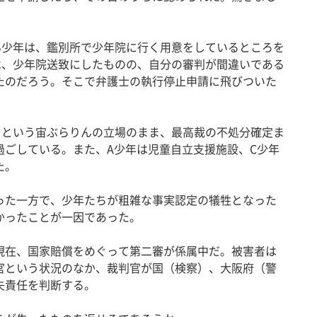
少年は、鑑別所で少年院に行く用意をしているところを
は、少年院送致にしたものの、自分の審判が間違いである
たのだろう。そこで弁護士の執行停止申請に飛びついた
という宙ぶらりんの立場のまま、最高裁の不処分確定ま
過ごしている。また、A少年は児童自立支援施設、C少年
た。
た一方で、少年たちが粗雑な事実認定の犠牲となった
かったことが一因であった。
在、国家賠償をめぐって第二審が係属中だ。被害者は
官という状況のなか、裁判官が国（検察）、大阪府（警
失責任を判断する。