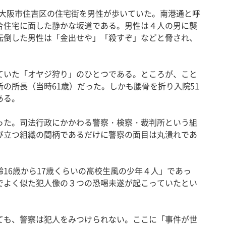
、大阪市住吉区の住宅街を男性が歩いていた。南港通と呼
合住宅に面した静かな坂道である。男性は４人の男に襲
転倒した男性は「金出せや」「殺すぞ」などと脅され、
いた「オヤジ狩り」のひとつである。ところが、こと
の所長（当時61歳）だった。しかも腰骨を折り入院51
ある。
た。司法行政にかかわる警察・検察・裁判所という組
び立つ組織の間柄であるだけに警察の面目は丸潰れであ
16歳から17歳くらいの高校生風の少年４人」であっ
でよく似た犯人像の３つの恐喝未遂が起こっていたとい
も、警察は犯人をみつけられない。ここに「事件が世