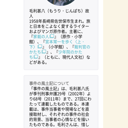
毛利甚八（もうり・じんぱち）故
人
1958年長崎県佐世保市生まれ。旅
と日本をこよなく愛するライター
およびマンガ原作者。主著に、
『
家栽の人
』（原作・小学
館）、『
宮本常一を歩く〈上・
下〉
』（小学館）、『
裁判官の
かたち
』、『
少年院のかた
ち
』（ともに、現代人文社）な
どがある。
事件の風土記について
「事件の風土記」は、毛利甚八氏
が季刊刑事弁護29号（2002年）よ
り68号（2011年）まで、27回にわ
太志さんの勾留中に、戸谷茂樹弁護士（大阪弁護士会）と交わ
たって連載したものである。本連
載は、事件当事者や現場などを直
の束が岡本さん、奥のワープロで打たれた手紙が戸谷弁護士の
接取材し、それぞれの事件の社会
否認の維持につながった。
的背景、当事者の心情などを描い
たものである。毛利さんは、惜し