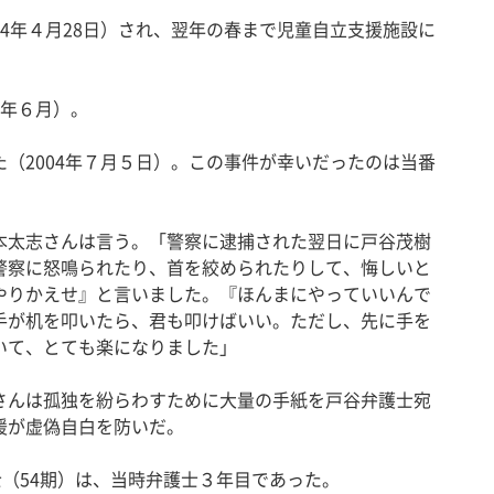
4年４月28日）され、翌年の春まで児童自立支援施設に
4年６月）。
（2004年７月５日）。この事件が幸いだったのは当番
。
太志さんは言う。「警察に逮捕された翌日に戸谷茂樹
警察に怒鳴られたり、首を絞められたりして、悔しいと
やりかえせ』と言いました。『ほんまにやっていいんで
手が机を叩いたら、君も叩けばいい。ただし、先に手を
いて、とても楽になりました」
んは孤独を紛らわすために大量の手紙を戸谷弁護士宛
援が虚偽自白を防いだ。
（54期）は、当時弁護士３年目であった。