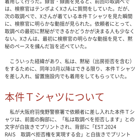
着用して行った。録音・録画を見ると、前回の取調べで
は、検察官はテンポよくXさんに質問をしていた。だが、
次の取調べで、Xさんが着ている本件Ｔシャツを見た瞬間
に、検察官に明らかな動揺が見られた。依頼者にとって、
取調べの最初に黙秘ができるかどうかが決まる人も少なく
ない。Xさんは、最初に検察官の明らかな動揺を見て、黙
秘のペースを摑んだ旨を述べていた。
こういった経緯があり、私は、黙秘（出房拒否を含む）
をするために、同年10月以降はできる限り、本件Ｔシャツ
を差し入れ、留置施設内でも着用をしてもらっていた。
本件Ｔシャツについて
私が大阪府羽曳野警察署で依頼者に差し入れた本件Ｔシ
ャツは、前面の胸部に、「私は取調べを拒否します」との
文字が白抜きでプリントされ、背部に「EST.2024
RAIS 取調べ拒否権を実現する会」と白抜きでプリント