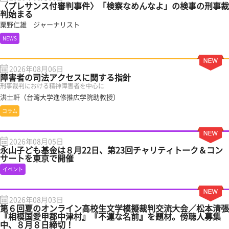
〈プレサンス付審判事件〉「検察なめんなよ」の検事の刑事裁
判始まる
粟野仁雄 ジャーナリスト
NEWS
2026年08月06日
障害者の司法アクセスに関する指針
刑事裁判における精神障害者を中心に
洪士軒（台湾大学進修推広学院助教授）
コラム
2026年08月05日
永山子ども基金は８月22日、第23回チャリティトーク＆コン
サートを東京で開催
イベント
2026年08月03日
第６回夏のオンライン高校生文学模擬裁判交流大会／松本清張
『相模国愛甲郡中津村』『不運な名前』を題材。傍聴人募集
中、８月８日締切！