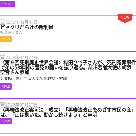
イベント
2026年08月01日
ビックリだらけの裁判員
幅 美奈子さん
コラム
2026年07月27日
〈第９回死刑廃止世界会議〉袴田ひで子さんが、死刑冤罪事件
で弟の58年間の雪冤の闘いを振り返る。ADP若者大使の崎浜
空音さん参加
新倉修 青山学院大学名誉教授・弁護士
NEWS
2026年07月27日
〈再審法改正案可決・成立〉「再審法改正をめざす市民の会」
は、「山は動いた。動かし続けよう」と声明
NEWS