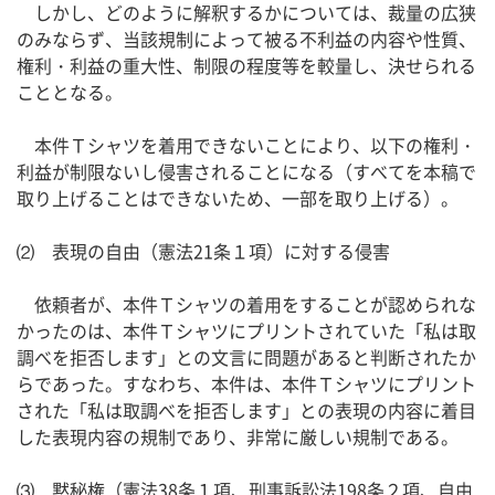
しかし、どのように解釈するかについては、裁量の広狭
のみならず、当該規制によって被る不利益の内容や性質、
権利・利益の重大性、制限の程度等を較量し、決せられる
こととなる。
本件Ｔシャツを着用できないことにより、以下の権利・
利益が制限ないし侵害されることになる（すべてを本稿で
取り上げることはできないため、一部を取り上げる）。
⑵ 表現の自由（憲法21条１項）に対する侵害
依頼者が、本件Ｔシャツの着用をすることが認められな
かったのは、本件Ｔシャツにプリントされていた「私は取
調べを拒否します」との文言に問題があると判断されたか
らであった。すなわち、本件は、本件Ｔシャツにプリント
された「私は取調べを拒否します」との表現の内容に着目
した表現内容の規制であり、非常に厳しい規制である。
⑶ 黙秘権（憲法38条１項、刑事訴訟法198条２項、自由