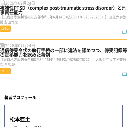
2026年07月24日
複雑性PTSD（complex post-traumatic stress disorder）と刑
事責任能力
［広島高等裁判所松江支部令和6年6月14日判決(LEX/DB25620258）］ 立正大学教
授 友田博之
コラム
2026年07月24日
通信傍受令状の執行手続の一部に違法を認めつつ、傍受記録等
の証拠能力を認めた事例
［東京地方裁判所令和8年3月16日判決(LEX/DB25627622）］ 大阪公立大学名誉教
授 三島 聡
コラム
著者プロフィール
松本亜土