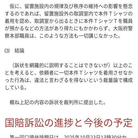
仮に、留置施設内の規律及び秩序の維持への影響を懸念
するのであれば、留置施設外の取調室内で本件Ｔシャツの
着用を認め、取調室から出るときに本件ＴシャツＴを職員
が預かるなどの方法があり得たにもかかわらず、大阪府警
察本部職員は、このような方法も一切講じなかった。
⑶ 結論
（訴状を網羅的に説明することはできないが）以上のこ
とを考えると、依頼者に一切本件Ｔシャツを着用させなか
った行為は、違法と言わざるを得ないという裁量論で構成
している。
概ね上記の内容の訴状を裁判所に提出した。
国賠訴訟の進捗と今後の予定
第一回口頭弁論期日は、2025年10月23日13時30分か