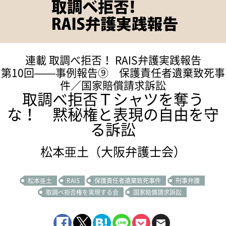
連載 取調べ拒否！ RAIS弁護実践報告
第10回——事例報告⑨ 保護責任者遺棄致死事
件／国家賠償請求訴訟
取調べ拒否Ｔシャツを奪う
な！ 黙秘権と表現の自由を守
る訴訟
松本亜土（大阪弁護士会）
松本亜土
RAIS
保護責任者遺棄致死事件
刑事弁護
取調べ拒否権を実現する会
国家賠償請求訴訟