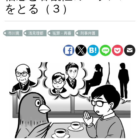
をとる（３）
市川寛
浅見理都
冤罪・再審
刑事弁護