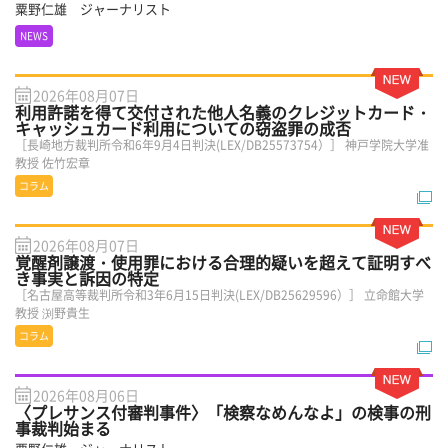
粟野仁雄 ジャーナリスト
NEWS
2026年08月07日
利用許諾を得て交付された他人名義のクレジットカード・
キャッシュカード利用についての窃盗罪の成否
［長崎地方裁判所令和6年9月4日判決(LEX/DB25573754）］ 神戸学院大学准
教授 佐竹宏章
コラム
2026年08月07日
覚醒剤譲渡・使用罪における合理的疑いを超えて証明すべ
き事実と訴因の特定
［名古屋高等裁判所令和3年6月15日判決(LEX/DB25629596）］ 立命館大学
教授 渕野貴生
コラム
2026年08月06日
〈プレサンス付審判事件〉「検察なめんなよ」の検事の刑
事裁判始まる