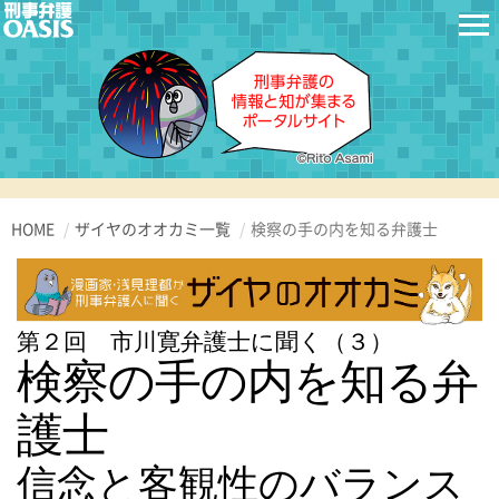
HOME
ザイヤのオオカミ一覧
検察の手の内を知る弁護士
第２回 市川寛弁護士に聞く（３）
検察の手の内を知る弁
護士
信念と客観性のバランス