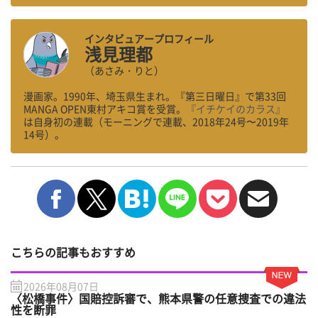
インタビュアープロフィール
浅見理都
（あさみ・りと）
漫画家。1990年、埼玉県生まれ。『第三日曜日』で第33回
MANGA OPEN東村アキコ賞を受賞。
『イチケイのカラス』
は自身初の連載（モーニングで連載、2018年24号〜2019年
14号）。
こちらの記事もおすすめ
2026年08月07日
〈松橋事件〉国賠控訴審で、熊本県警の任意捜査での違法
性を断罪