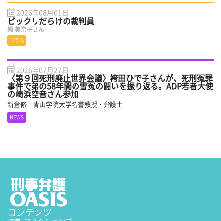
2026年08月01日
ビックリだらけの裁判員
幅 美奈子さん
コラム
2026年07月27日
〈第９回死刑廃止世界会議〉袴田ひで子さんが、死刑冤罪
事件で弟の58年間の雪冤の闘いを振り返る。ADP若者大使
の崎浜空音さん参加
新倉修 青山学院大学名誉教授・弁護士
NEWS
コンテンツ
特集
-コネクションズ-