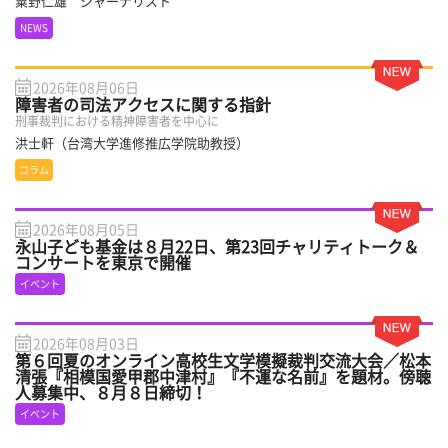
粟野仁雄 ジャーナリスト
NEWS
2026年08月06日
障害者の司法アクセスに関する指針
刑事裁判における精神障害者を中心に
洪士軒（台湾大学進修推広学院助教授）
コラム
2026年08月05日
永山子ども基金は８月22日、第23回チャリティトーク＆
コンサートを東京で開催
イベント
2026年08月03日
第６回夏のオンライン高校生文学模擬裁判交流大会／松本
清張『相模国愛甲郡中津村』『不運な名前』を題材。傍聴
人募集中、８月８日締切！
イベント