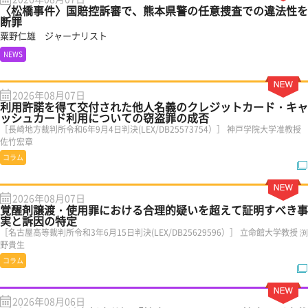
〈松橋事件〉国賠控訴審で、熊本県警の任意捜査での違法性を
断罪
粟野仁雄 ジャーナリスト
NEWS
2026年08月07日
利用許諾を得て交付された他人名義のクレジットカード・キャ
ッシュカード利用についての窃盗罪の成否
［長崎地方裁判所令和6年9月4日判決(LEX/DB25573754）］ 神戸学院大学准教授
佐竹宏章
コラム
2026年08月07日
覚醒剤譲渡・使用罪における合理的疑いを超えて証明すべき事
実と訴因の特定
［名古屋高等裁判所令和3年6月15日判決(LEX/DB25629596）］ 立命館大学教授 渕
野貴生
コラム
2026年08月06日