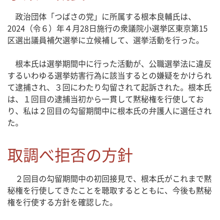
政治団体「つばさの党」に所属する根本良輔氏は、
2024（令６）年４月28日施行の衆議院小選挙区東京第15
区選出議員補欠選挙に立候補して、選挙活動を行った。
根本氏は選挙期間中に行った活動が、公職選挙法に違反
するいわゆる選挙妨害行為に該当するとの嫌疑をかけられ
て逮捕され、３回にわたり勾留されて起訴された。根本氏
は、１回目の逮捕当初から一貫して黙秘権を行使してお
り、私は２回目の勾留期間中に根本氏の弁護人に選任され
た。
取調べ拒否の方針
２回目の勾留期間中の初回接見で、根本氏がこれまで黙
秘権を行使してきたことを聴取するとともに、今後も黙秘
権を行使する方針を確認した。