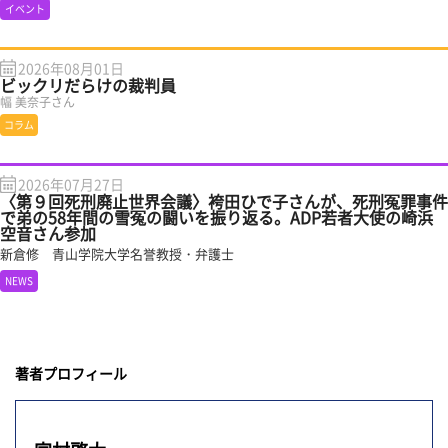
イベント
2026年08月01日
ビックリだらけの裁判員
幅 美奈子さん
コラム
2026年07月27日
〈第９回死刑廃止世界会議〉袴田ひで子さんが、死刑冤罪事件
で弟の58年間の雪冤の闘いを振り返る。ADP若者大使の崎浜
空音さん参加
新倉修 青山学院大学名誉教授・弁護士
NEWS
著者プロフィール