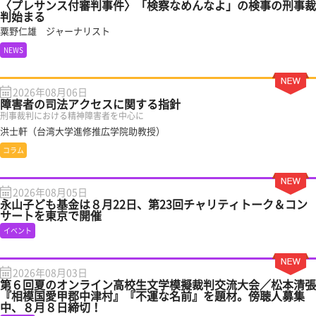
〈プレサンス付審判事件〉「検察なめんなよ」の検事の刑事裁
判始まる
粟野仁雄 ジャーナリスト
NEWS
2026年08月06日
障害者の司法アクセスに関する指針
刑事裁判における精神障害者を中心に
洪士軒（台湾大学進修推広学院助教授）
コラム
2026年08月05日
永山子ども基金は８月22日、第23回チャリティトーク＆コン
サートを東京で開催
イベント
2026年08月03日
第６回夏のオンライン高校生文学模擬裁判交流大会／松本清張
『相模国愛甲郡中津村』『不運な名前』を題材。傍聴人募集
中、８月８日締切！