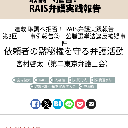
連載 取調べ拒否！ RAIS弁護実践報告
第3回——事例報告② 公職選挙法違反被疑事
件
依頼者の黙秘権を守る弁護活動
宮村啓太（第二東京弁護士会）
宮村啓太
RAIS
人格権
人質司法
公職選挙法
取調べ拒否権を実現する会
黙秘権