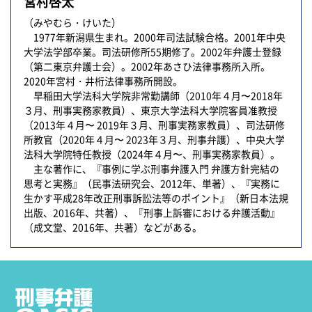
宮村啓太
（みやむら・けいた）
1977年新潟県生まれ。2000年司法試験合格。2001年中央
大学法学部卒業。司法研修所55期修了。2002年弁護士登録
（第二東京弁護士会）。2002年あさひ法律事務所入所。
2020年宮村・井桁法律事務所開設。
早稲田大学法科大学院非常勤講師（2010年４月〜2018年
３月、刑事実務家教員）、東京大学法科大学院客員准教授
（2013年４月〜 2019年３月、刑事実務家教員）、司法研修
所教官（2020年４月〜 2023年３月、刑事弁護）、中央大学
法科大学院特任教授（2024年４月〜、刑事実務家教員）。
主な著作に、『事例に学ぶ刑事弁護入門 弁護方針完結の
思考と実務』（民事法研究会、2012年、単著）、『実務に
生かす平成28年改正刑事訴訟法等のポイント』（新日本法規
出版、2016年、共著）、『刑事上訴審における弁護活動』
（成文堂、2016年、共著）などがある。