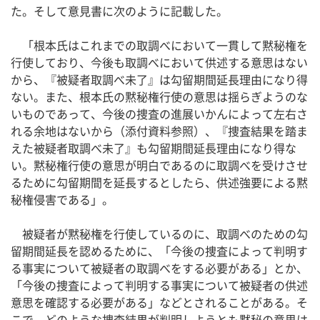
た。そして意見書に次のように記載した。
「根本氏はこれまでの取調べにおいて一貫して黙秘権を
行使しており、今後も取調べにおいて供述する意思はない
から、『被疑者取調べ未了』は勾留期間延長理由になり得
ない。また、根本氏の黙秘権行使の意思は揺らぎようのな
いものであって、今後の捜査の進展いかんによって左右さ
れる余地はないから（添付資料参照）、『捜査結果を踏ま
えた被疑者取調べ未了』も勾留期間延長理由になり得な
い。黙秘権行使の意思が明白であるのに取調べを受けさせ
るために勾留期間を延長するとしたら、供述強要による黙
秘権侵害である」。
被疑者が黙秘権を行使しているのに、取調べのための勾
留期間延長を認めるために、「今後の捜査によって判明す
る事実について被疑者の取調べをする必要がある」とか、
「今後の捜査によって判明する事実について被疑者の供述
意思を確認する必要がある」などとされることがある。そ
こで、どのような捜査結果が判明しようとも黙秘の意思は