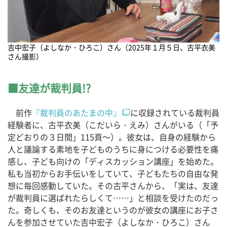
吉中宏子（よしなか・ひろこ）さん（2025年１月５日、古平衣美
さん撮影）
友達が裁判員!?
前作
『裁判員のあたまの中』
に収録されている裁判員
経験者に、古平衣美（こだいら・えみ）さんがいる（「予
定どおりの３日間」115頁～）。彼女は、自身の経験から
人と議論する素地を子どものうちに身につける必要性を痛
感し、子ども向けの「ディスカッション講座」を始めた。
私も当初からお手伝いをしていて、子どもたちの自由な発
想に毎回感動していた。その古平さんから、「実は、友達
が裁判員に選ばれたらしくて……」と相談を受けたのだっ
た。奇しくも、そのお友達というのが彼女の講座にお子さ
んを参加させていた吉中宏子（よしなか・ひろこ）さん