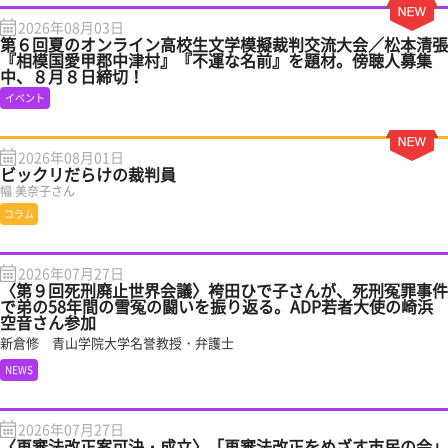
2026年08月03日
第６回夏のオンライン高校生文学模擬裁判交流大会／松本清張
『相模国愛甲郡中津村』『不運な名前』を題材。傍聴人募集
中、８月８日締切！
イベント
2026年08月01日
ビックリだらけの裁判員
幅 美奈子さん
コラム
2026年07月27日
〈第９回死刑廃止世界会議〉袴田ひで子さんが、死刑冤罪事件
で弟の58年間の雪冤の闘いを振り返る。ADP若者大使の崎浜
空音さん参加
新倉修 青山学院大学名誉教授・弁護士
NEWS
2026年07月27日
〈再審法改正案可決・成立〉「再審法改正をめざす市民の会」