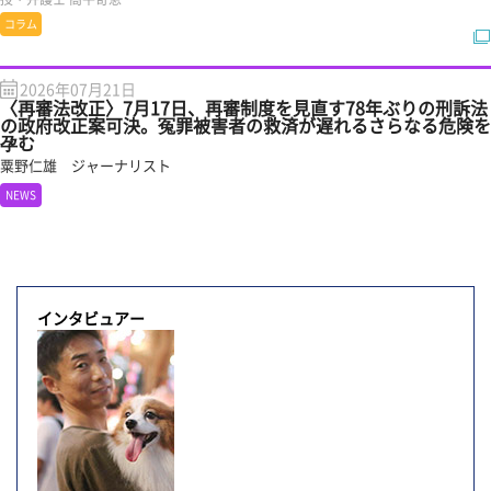
コラム
2026年07月21日
〈再審法改正〉7月17日、再審制度を見直す78年ぶりの刑訴法
の政府改正案可決。冤罪被害者の救済が遅れるさらなる危険を
孕む
粟野仁雄 ジャーナリスト
NEWS
インタビュアー