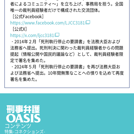
者によるコミュニティ～」を立ち上げ、事務局を担う。全国
唯一の裁判員経験者だけで構成された交流団体。
［公式Facebook］
https://www.facebook.com/LJCC3181
［公式X］
https://x.com/ljcc3181
・2014年２月「死刑執行停止の要請書」を法務大臣および
法務省へ提出。死刑判決に関わった裁判員経験者からの問題
提起（情報公開や国民的議論など）として、裁判員経験者限
定で署名を集めた。
・2024年５月「死刑執行停止の要請書」を再び法務大臣お
よび法務省へ提出。10年間無策なことへの憤りを込めて再度
署名を集めた。
コンテンツ
特集
-コネクションズ-