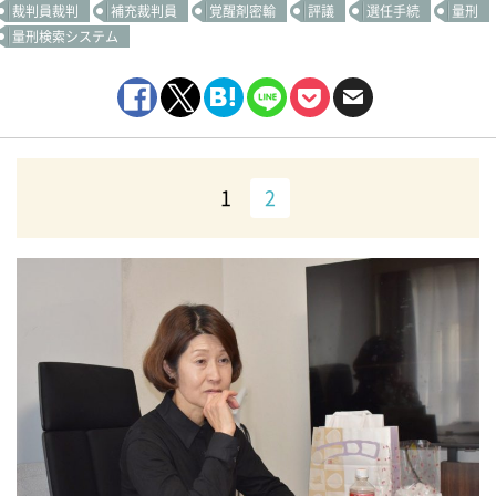
裁判員裁判
補充裁判員
覚醒剤密輸
評議
選任手続
量刑
量刑検索システム
1
2