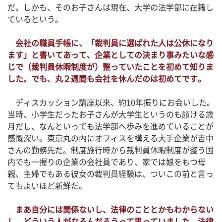
だ。しかも、そのお子さんは現在、大学の法学部に在籍し
ているという。
会社の職員手帳に、「裁判員に選ばれた人は公休になり
ます」と書いてあって、企業としての決まり事みたいな感
じで（裁判員休暇制度が）整っていたことを初めて知りま
した。でも、丸２週間も会社を休んだのは初めてです。
ディスカッション講座以来、約10年振りにお会いした。
当時、小学生だったお子さんが大学生というのも頷ける歳
月だし、なんといっても法学部へ歩みを進めていることが
感慨深い。東京丸の内にオフィスを構える大手企業が吉中
さんの勤務先だ。制度施行時から裁判員休暇制度が整う国
内でも一握りの企業の会社員であり、家では娘をもつ母
親、主婦でもある彼女の裁判員経験は、ついこの前と言っ
てもよいほど新鮮だ。
まあ自分には関係ないし、法律のこととかもわからない
し、どういう人がなるんだろうって思っていました。法律