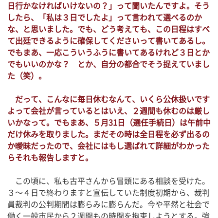
日行かなければいけないの？」って聞いたんですよ。そう
したら、「私は３日でしたよ」って言われて選べるのか
な、と思いました。でも、どう考えても、この日程はすべ
て出廷できるように確保してくださいって書いてあるし。
でもまあ、一応こういうふうに書いてあるけれど３日とか
でもいいのかな？ とか、自分の都合でそう捉えていまし
た（笑）。
だって、こんなに毎日休むなんて、いくら公休扱いです
よって会社が言っているとはいえ、２週間も休むのは厳し
いかなって。でもまあ、５月31日（選任手続日）は午前中
だけ休みを取りました。まだその時は全日程を必ず出るの
か曖昧だったので、会社にはもし選ばれて詳細がわかった
らそれも報告しますと。
この頃に、私も古平さんから冒頭にある相談を受けた。
３～４日で終わりますと宣伝していた制度初期から、裁判
員裁判の公判期間は膨らみに膨らんだ。今や平然と社会で
働く一般市民から２週間もの時間を拘束しようとする。強