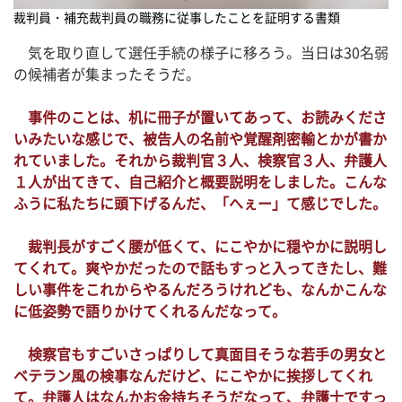
裁判員・補充裁判員の職務に従事したことを証明する書類
気を取り直して選任手続の様子に移ろう。当日は30名弱
の候補者が集まったそうだ。
事件のことは、机に冊子が置いてあって、お読みくださ
いみたいな感じで、被告人の名前や覚醒剤密輸とかが書か
れていました。それから裁判官３人、検察官３人、弁護人
１人が出てきて、自己紹介と概要説明をしました。こんな
ふうに私たちに頭下げるんだ、「へぇー」て感じでした。
裁判長がすごく腰が低くて、にこやかに穏やかに説明し
てくれて。爽やかだったので話もすっと入ってきたし、難
しい事件をこれからやるんだろうけれども、なんかこんな
に低姿勢で語りかけてくれるんだなって。
検察官もすごいさっぱりして真面目そうな若手の男女と
ベテラン風の検事なんだけど、にこやかに挨拶してくれ
て。弁護人はなんかお金持ちそうだなって、弁護士ですっ