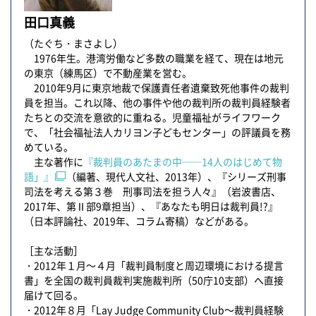
田口真義
（たぐち・まさよし）
1976年生。港湾労働など多数の職業を経て、現在は地元
の東京（練馬区）で不動産業を営む。
2010年9月に東京地裁で保護責任者遺棄致死他事件の裁判
員を担当。これ以降、他の事件や他の裁判所の裁判員経験者
たちとの交流を意欲的に重ねる。児童福祉がライフワーク
で、「社会福祉法人カリヨン子どもセンター」の評議員を務
めている。
主な著作に
『裁判員のあたまの中──14人のはじめて物
語」』
（編著、現代人文社、2013年）、『シリーズ刑事
司法を考える第３巻 刑事司法を担う人々』（岩波書店、
2017年、第Ⅱ部9章担当）、『あなたも明日は裁判員!?』
（日本評論社、2019年、コラム寄稿）などがある。
［主な活動］
・2012年１月～４月「裁判員制度と周辺環境における提言
書」を全国の裁判員裁判実施裁判所（50庁10支部）へ直接
届けて回る。
・2012年８月「Lay Judge Community Club～裁判員経験