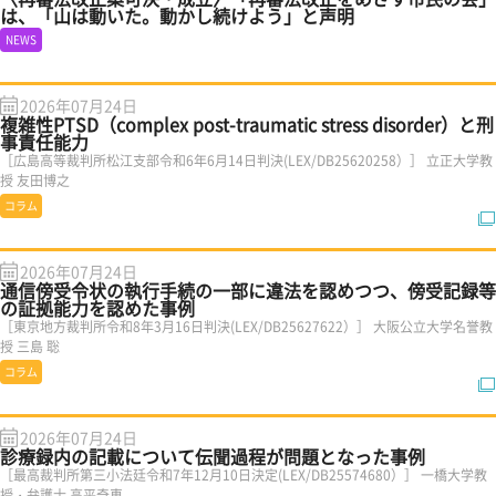
は、「山は動いた。動かし続けよう」と声明
NEWS
2026年07月24日
複雑性PTSD（complex post-traumatic stress disorder）と刑
事責任能力
［広島高等裁判所松江支部令和6年6月14日判決(LEX/DB25620258）］ 立正大学教
授 友田博之
コラム
2026年07月24日
通信傍受令状の執行手続の一部に違法を認めつつ、傍受記録等
の証拠能力を認めた事例
［東京地方裁判所令和8年3月16日判決(LEX/DB25627622）］ 大阪公立大学名誉教
授 三島 聡
コラム
2026年07月24日
診療録内の記載について伝聞過程が問題となった事例
［最高裁判所第三小法廷令和7年12月10日決定(LEX/DB25574680）］ 一橋大学教
授・弁護士 高平奇恵