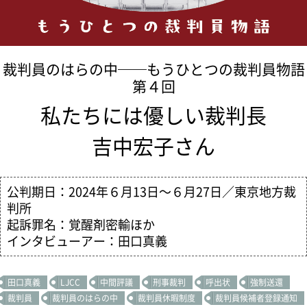
裁判員のはらの中──もうひとつの裁判員物語
第４回
私たちには優しい裁判長
吉中宏子さん
公判期日：2024年６月13日～６月27日／東京地方裁
判所
起訴罪名：覚醒剤密輸ほか
インタビューアー：田口真義
田口真義
LJCC
中間評議
刑事裁判
呼出状
強制送還
裁判員
裁判員のはらの中
裁判員休暇制度
裁判員候補者登録通知