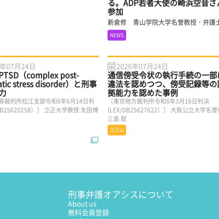
る。ADP若者大使の崎浜空音さ
参加
新倉修 青山学院大学名誉教授・弁護
NEWS
6年07月24日
2026年07月24日
SD（complex post-
通信傍受令状の執行手続の一部
atic stress disorder）と刑事
違法を認めつつ、傍受記録等の
力
拠能力を認めた事例
等裁判所松江支部令和6年6月14日判
［東京地方裁判所令和8年3月16日判決
/DB25620258）］ 立正大学教授 友田博
(LEX/DB25627622）］ 大阪公立大学名
三島 聡
コラム
刑事弁護オアシスについて
About us
無料会員登録