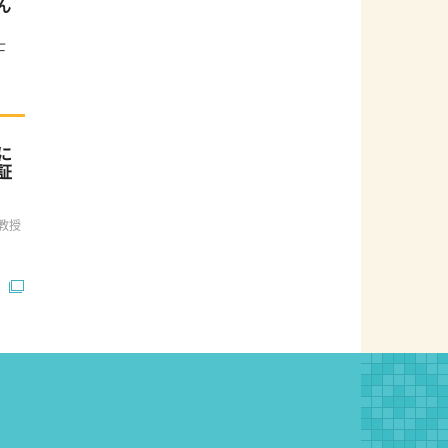
ん
士
に
証
誉教授