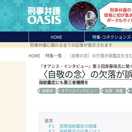
HOME
特集
-コネクションズ
刑事弁護に関わる全ての記事が表示されます
HOME
特集一覧
〈自敬の念〉の欠落が誤鑑定を生
『オアシス・インタビュー』第３回齋藤保氏に聞
〈自敬の念〉の欠落が
指紋鑑定にも第三者機関を
齋藤保
オアシスインタビュー
冤罪・再審
目次
P１ 民間指紋鑑定の経緯
P２ 指紋鑑定の仕事とは？