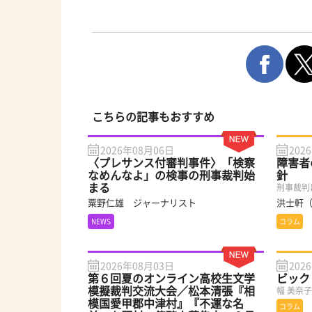
こちらの記事もおすすめ
2026年08月06日
202
〈プレサンス付審判事件〉「検察
障害者
なめんなよ」の検事の刑事裁判始
針
まる
刑事裁判
粟野仁雄 ジャーナリスト
洪士軒
NEWS
コラム
2026年08月03日
202
第６回夏のオンライン高校生文学
ビック
模擬裁判交流大会／松本清張『相
幅 美奈
模国愛甲郡中津村』『不運な名
コラム