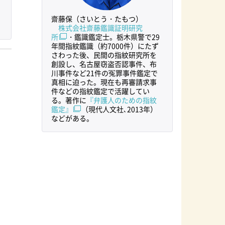
齋藤保（さいとう・たもつ）
株式会社齋藤鑑識証明研究
所
・鑑識鑑定士。栃木県警で29
年間指紋鑑識（約7000件）にたず
さわった後、民間の指紋研究所を
創設し、名古屋窃盗否認事件、布
川事件など21件の冤罪事件鑑定で
真相に迫った。現在も再審請求事
件などの指紋鑑定で活躍してい
る。著作に
『弁護人のための指紋
鑑定』
（現代人文社､2013年）
などがある。