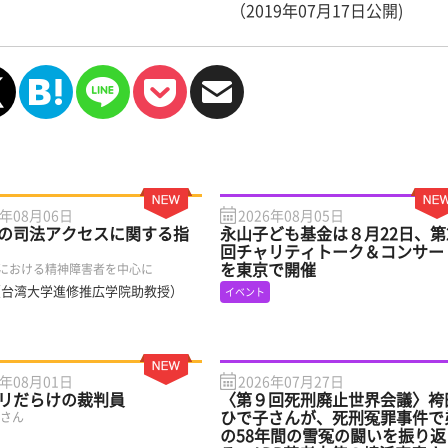
（2019年07月17日公開)
6年08月06日
2026年08月05日
の司法アクセスに関する指
永山子ども基金は８月22日、第
回チャリティトーク＆コンサー
を東京で開催
における精神障害者を中心に
（台湾大学進修推広学院助教授）
イベント
6年08月01日
2026年07月27日
リだらけの裁判員
〈第９回死刑廃止世界会議〉袴
ひで子さんが、死刑冤罪事件で
子さん
の58年間の雪冤の闘いを振り返