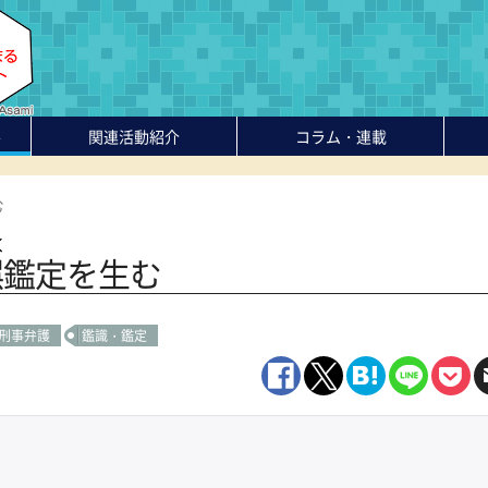
-
関連活動紹介
コラム・連載
む
く
誤鑑定を生む
刑事弁護
鑑識・鑑定