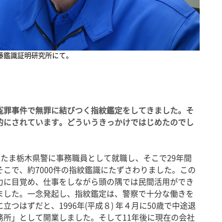
齋藤鑑識証明研究所にて。
冤罪事件で無罪に結びつく指紋鑑定をしてきました。そ
的にされています。どういうきっかけではじめたのでし
たまたま栃木県警に事務職員として就職し、そこで29年間
こで、約7000件の指紋鑑識にたずさわりました。この
力に目覚め、仕事をしながら頭の隅では民間活用ができ
ました。一念発起し、指紋鑑定は、警察で十分な働きを
つはずだと、1996年(平成８) 年４月に50歳で中途退
務所」として開業しました。そして11年後に現在の会社