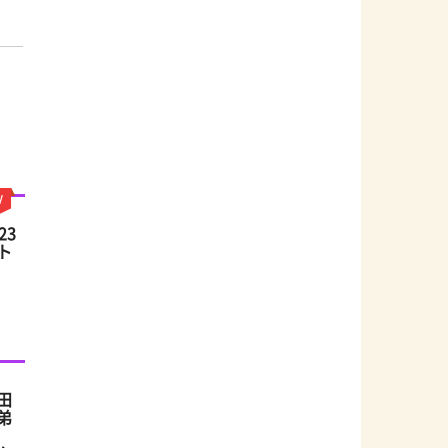
23
ト
田
弟