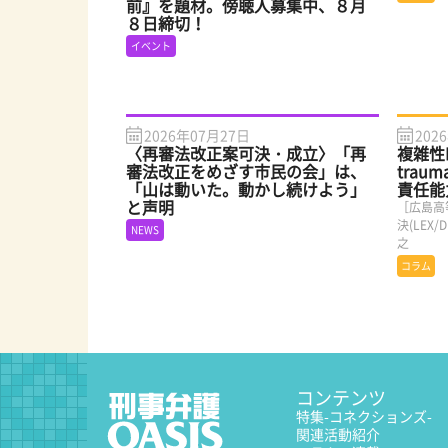
前』を題材。傍聴人募集中、８月
８日締切！
イベント
2026年07月27日
202
〈再審法改正案可決・成立〉「再
複雑性PT
審法改正をめざす市民の会」は、
traum
「山は動いた。動かし続けよう」
責任能
と声明
［広島高
決(LEX
NEWS
之
コラム
コンテンツ
特集
-コネクションズ-
関連活動紹介