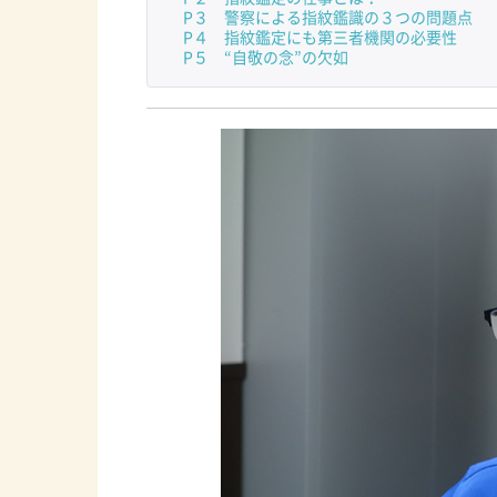
P３ 警察による指紋鑑識の３つの問題点
P４ 指紋鑑定にも第三者機関の必要性
P５ “自敬の念”の欠如