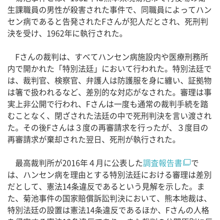
生課職員の男性が殺害された事件で、同職員によってハン
セン病であると告発されたFさんが犯人だとされ、死刑判
決を受け、1962年に執行された。
Fさんの裁判は、すべてハンセン病施設内や医療刑務所
内で開かれた「特別法廷」において行われた。特別法廷で
は、裁判官、検察官、弁護人は防護服を身に纏い、証拠物
は箸で扱われるなど、差別的な対応がなされた。審理は事
実上非公開で行われ、Fさんは一度も通常の裁判手続を踏
むことなく、閉ざされた法廷の中で死刑判決を言い渡され
た。その後Fさんは３度の再審請求を行ったが、３度目の
再審請求が棄却された翌日、死刑が執行された。
最高裁判所が2016年４月に公表した
調査報告書
で
は、ハンセン病を理由とする特別法廷における審理は差別
だとして、憲法14条違反であるという見解を示した。ま
た、菊池事件の国家賠償訴訟判決において、熊本地裁は、
特別法廷の設置は憲法14条違反であるほか、Fさんの人格