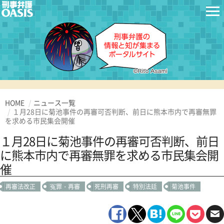
HOME
ニュース一覧
１月28日に菊池事件の再審可否判断、前日に熊本市内で再審無罪
を求める市民集会開催
１月28日に菊池事件の再審可否判断、前日
に熊本市内で再審無罪を求める市民集会開
催
再審法改正
冤罪・再審
死刑再審
特別法廷
菊池事件