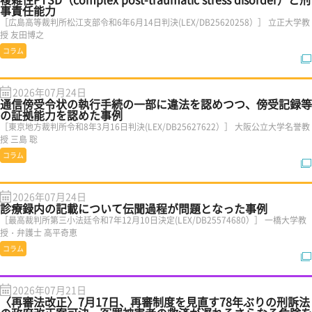
事責任能力
［広島高等裁判所松江支部令和6年6月14日判決(LEX/DB25620258）］ 立正大学教
授 友田博之
コラム
2026年07月24日
通信傍受令状の執行手続の一部に違法を認めつつ、傍受記録等
の証拠能力を認めた事例
［東京地方裁判所令和8年3月16日判決(LEX/DB25627622）］ 大阪公立大学名誉教
授 三島 聡
コラム
2026年07月24日
診療録内の記載について伝聞過程が問題となった事例
［最高裁判所第三小法廷令和7年12月10日決定(LEX/DB25574680）］ 一橋大学教
授・弁護士 高平奇恵
コラム
2026年07月21日
〈再審法改正〉7月17日、再審制度を見直す78年ぶりの刑訴法