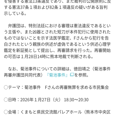
を侵害する憲法13条違反であり、また裁判の公開原則に反
する憲法37条１項および82条１項違反の疑いがある旨判
示している。
弁護団は、特別法廷における審理は憲法違反であるとい
う主張や、また凶器とされた短刀が本件犯行に使用された
ものではないことを示す法医学鑑定、Fさんから犯行を告
白されたという親族の供述が虚偽であるという供述心理学
鑑定を新証拠として提出し、再審請求を行った。再審開始
の可否は１月28日14時に熊本地裁で判断される。
なお、菊池事件についての詳細は、徳田靖之（菊池事件
再審弁護団共同代表）
『菊池事件』
を参照。
◯テーマ：菊池事件 Fさんの再審無罪を求める市民集会
◯日時：2026年１月27日（火） 18:30〜20:30
◯会場：くまもと県民交流館パレアホール（熊本市中央区