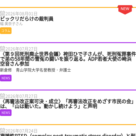
2026年08月01日
ビックリだらけの裁判員
幅 美奈子さん
コラム
2026年07月27日
〈第９回死刑廃止世界会議〉袴田ひで子さんが、死刑冤罪事件
で弟の58年間の雪冤の闘いを振り返る。ADP若者大使の崎浜
空音さん参加
新倉修 青山学院大学名誉教授・弁護士
NEWS
2026年07月27日
〈再審法改正案可決・成立〉「再審法改正をめざす市民の会」
は、「山は動いた。動かし続けよう」と声明
NEWS
2026年07月24日
複雑性PTSD（complex post-traumatic stress disorder）と刑