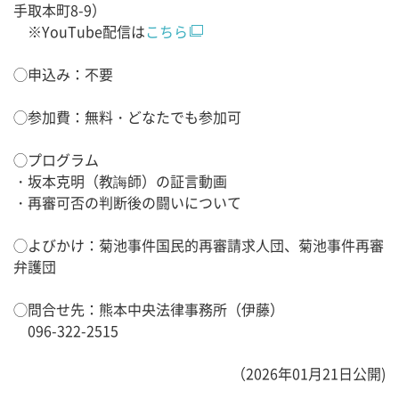
手取本町8-9）
※YouTube配信は
こちら
◯申込み：不要
◯参加費：無料・どなたでも参加可
◯プログラム
・坂本克明（教誨師）の証言動画
・再審可否の判断後の闘いについて
◯よびかけ：菊池事件国民的再審請求人団、菊池事件再審
弁護団
◯問合せ先：熊本中央法律事務所（伊藤）
096-322-2515
（2026年01月21日公開)