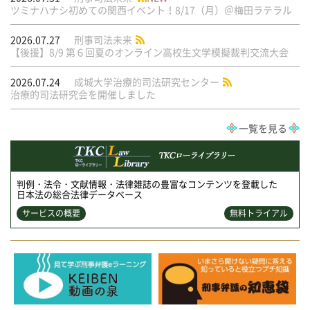
ツミナハナシ初めての関西イベント！8/17（月）＠梅田ラテラル
2026.07.27
刑事司法未来
【後援】8/9 第６回夏のオンライン高校生文学模擬裁判交流大会
2026.07.24
成城大学治療的司法研究センター
治療的司法研究会を開催しました
一覧を見る
判例・法令・文献情報・法律雑誌の豊富なコンテンツを登載した
日本法の総合法律データベース
サービスの概要
無料トライアル