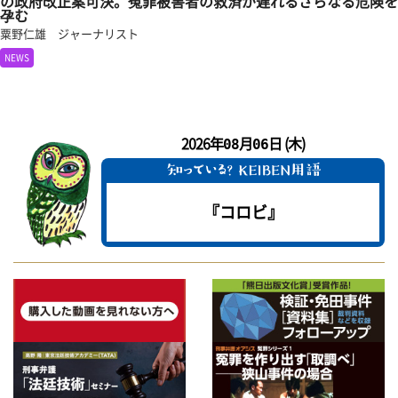
の政府改正案可決。冤罪被害者の救済が遅れるさらなる危険を
孕む
粟野仁雄 ジャーナリスト
NEWS
2026年
月
日 (木)
08
06
『コロビ』