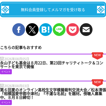
無料会員登録してメルマガを受け取る
こちらの記事もおすすめ
2026年08月05日
永山子ども基金は８月22日、第23回チャリティトーク＆コン
サートを東京で開催
イベント
2026年08月03日
第６回夏のオンライン高校生文学模擬裁判交流大会／松本清張
『相模国愛甲郡中津村』『不運な名前』を題材。傍聴人募集
中、８月８日締切！
イベント