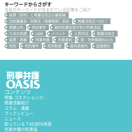
キーワードからさがす
注目のキーワードが含まれている記事をご紹介
冤罪（誤判）と再審法改正の最前線
法制審議会―刑事法（再審関係）部会
再審法改正へGO！
再審公判
袴田事件
裁判所書記官が見た刑事法廷
５点の衣類
call4
イベント
人質司法
再審法改正
冤罪・再審
刑事弁護
刑事裁判
新・判例解説Watch
死刑
死刑事件
死刑制度
裁判員裁判
証拠開示
コンテンツ
特集
-コネクションズ-
関連活動紹介
コラム・連載
ブックレビュー
ニュース
知っている？KEIBEN用語
刑事弁護の知恵袋