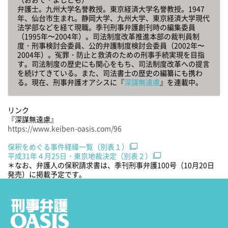
弁護士。九州大学名誉教授。東京経済大学名誉教授。1947
年、仙台市生まれ。静岡大学、九州大学、東京経済大学現代
法学部などを経て現職。季刊刑事弁護創刊時の編集委員
（1995年〜2004年）。司法制度改革推進本部の裁判員制
度・刑事検討会委員、公的弁護制度検討会委員（2002年〜
2004年）。冤罪・防止と救済のための刑事手続実現を目指
す。司法制度の歴史にも関心をもち、司法制度改革への提言
を続けてきている。また、司法書士の歴史の編纂にも携わ
る。現在、刑事弁護オアシスに『
深謀無遠慮
』を連載中。
リンク
『深謀無遠慮』
https://www.keiben-oasis.com/96
保釈をめぐる事件経緯一覧（別表１）
平成31年４月25日・東京地裁決定（別表２）
＊なお、弁護人の保釈請求書は、季刊刑事弁護100号（10月20日
発売）に掲載予定です。