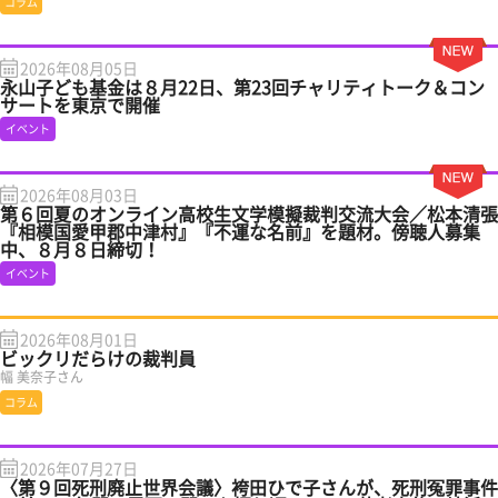
コラム
2026年08月05日
永山子ども基金は８月22日、第23回チャリティトーク＆コン
サートを東京で開催
イベント
2026年08月03日
第６回夏のオンライン高校生文学模擬裁判交流大会／松本清張
『相模国愛甲郡中津村』『不運な名前』を題材。傍聴人募集
中、８月８日締切！
イベント
2026年08月01日
ビックリだらけの裁判員
幅 美奈子さん
コラム
2026年07月27日
〈第９回死刑廃止世界会議〉袴田ひで子さんが、死刑冤罪事件