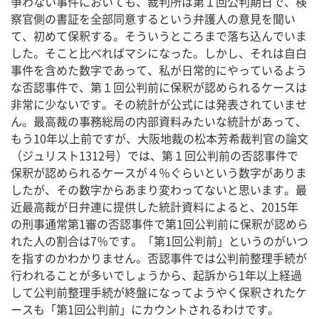
争わない事件においても、裁判所は第１回公判期日で、検
察官側の書証を全部同意するという弁護人の意見を聞い
て、初めて保釈する。そういうところまで落ち込んでいま
した。そこと比べればマシになった。しかし、それは自白
事件を含めた数字であって、私が日常的にやっているよう
な否認事件で、第１回公判前に保釈が認められるケースは
非常に少ないです。その統計が公式には発表されていませ
ん。最高裁の事務総局の内部資料みたいな統計があって、
もう10年以上前ですが、大阪地裁の松本芳希裁判官の論文
（ジュリスト1312号）では、第１回公判前の否認事件で
保釈が認められるケースが４％ぐらいという数字がありま
したが、その数字からあまり変わってないと思います。最
近最高裁が日弁連に提供した統計資料によると、2015年
の刑事通常第1審の否認事件で第1回公判前に保釈が認めら
れた人の割合は7％です。「第1回公判前」というのがいつ
を指すのかわかりません。否認事件では公判前整理手続が
行われることが多いでしょうから、起訴から1年以上経過
して公判前整理手続が終盤になってようやく保釈されたケ
ースも「第1回公判前」にカウントされるわけです。