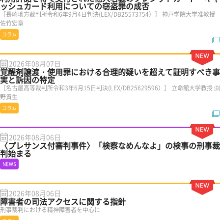
ッシュカード利用についての窃盗罪の成否
［長崎地方裁判所令和6年9月4日判決(LEX/DB25573754）］ 神戸学院大学准教授
佐竹宏章
コラム
2026年08月07日
覚醒剤譲渡・使用罪における合理的疑いを超えて証明すべき事
実と訴因の特定
［名古屋高等裁判所令和3年6月15日判決(LEX/DB25629596）］ 立命館大学教授 渕
野貴生
コラム
2026年08月06日
〈プレサンス付審判事件〉「検察なめんなよ」の検事の刑事裁
判始まる
NEWS
2026年08月06日
障害者の司法アクセスに関する指針
刑事裁判における精神障害者を中心に