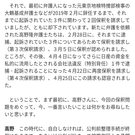
それで、最初に弁護人になった元東京地検特捜部検事の
大鶴基成弁護士などが2019年２月に辞任するまで、それ
までに起訴されていた３件に関わって２回保釈を請求して
いましたが、ともに却下されています。新たに弁護を依頼
された高野隆弁護士たちは、２月28日に、それまでに逮
捕、起訴されていた３件についてあらためて保釈を請求し
（第３次保釈請求）、３月５日に保釈が認められました。
ところが、その後、４月４日になってさらに日産の資金を
私的に流用したとされる会社法違反（特別背任）１件で逮
捕・起訴されることになった４月22日に再度保釈を請求し
（第４次保釈請求）、４月25日にこの請求も認容されまし
た。
ということで、まず最初に、高野さんに、今回の保釈問
題をめぐって、今、一番言いたいことは何かをお尋ねした
いと思います。
高野
この時代に、自白しなければ、公判前整理手続が終