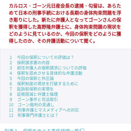
カルロス・ゴーン元日産会長の逮捕・勾留は、あらた
めて日本の刑事手続における長期の身体拘束問題を浮
き彫りにした。新たに弁護人となってゴーンさんの保
釈を獲得した高野隆弁護士に、身体拘束問題の現状を
どのように見ているのか、今回の保釈をどのように獲
得したのか、その弁護活動について聞く。
１ 今回の保釈についての評価は？
２ 保釈請求書の内容
３ 前任弁護人の保釈請求についての評価
４ 保釈を認めさせる具体的な弁護活動
５ 今回の保釈と外圧論
６ 保釈制度の現状を打破するために
７ 起訴前保釈の実現を
８ 証拠隠滅と弁護士倫理
９ ゴーン事件と司法取引
10 ゴーン裁判の見通し
11 刑事弁護とマスメディアへの対応
12 刑事専門弁護士とは？
別表１ 保釈をめぐる事件経緯一覧