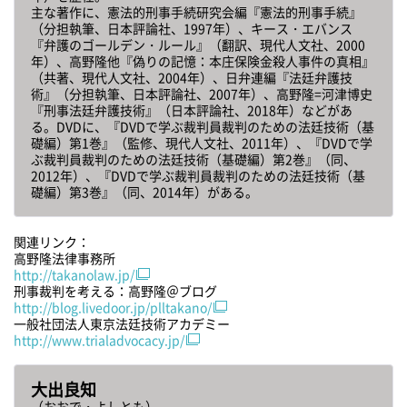
主な著作に、憲法的刑事手続研究会編『憲法的刑事手続』
（分担執筆、日本評論社、1997年）、キース・エバンス
『弁護のゴールデン・ルール』（翻訳、現代人文社、2000
年）、高野隆他『偽りの記憶：本庄保険金殺人事件の真相』
（共著、現代人文社、2004年）、日弁連編『法廷弁護技
術』（分担執筆、日本評論社、2007年）、高野隆=河津博史
『刑事法廷弁護技術』（日本評論社、2018年）などがあ
る。DVDに、『DVDで学ぶ裁判員裁判のための法廷技術（基
礎編）第1巻』（監修、現代人文社、2011年）、『DVDで学
ぶ裁判員裁判のための法廷技術（基礎編）第2巻』（同、
2012年）、『DVDで学ぶ裁判員裁判のための法廷技術（基
礎編）第3巻』（同、2014年）がある。
関連リンク：
高野隆法律事務所
http://takanolaw.jp/
刑事裁判を考える：高野隆＠ブログ
http://blog.livedoor.jp/plltakano/
一般社団法人東京法廷技術アカデミー
http://www.trialadvocacy.jp/
大出良知
（おおで・よしとも）