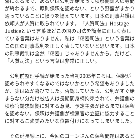
盤になるまで、あるいは公判が始まって検察側証人の尋問
が終わるまで、原則保釈を認めない、という野蛮がまかり
通っていることに憤りを憶えています。日本の刑事弁護は
依頼人が人質に取られています。「人質司法」Hostage
Justiceという言葉ほどこの国の司法を簡潔に正しく表し
ている言葉はありません。私は「精密司法」という言葉は
この国の刑事裁判を正しく表していないと思います。日本
の刑事裁判は全然「精密」じゃありませんから。だけど、
「人質司法」という言葉は非常に正しい。
公判前整理手続が始まった当初2005年ころは、保釈が
認められやすくなるのではないかという希望もありました
が、実はぬか喜びでした。否認していたら、公判がすぐ始
まらない分だけ被告人は長期間身柄拘束されて、弁護側の
検察官請求証拠に対する意見、予定主張が出るまでは保釈
を認めない。保釈は弁護側が検察官の立証に協力すること
に対するご褒美みたいな位置付けになってしまいました。
その延長線上に、今回のゴーンさんの保釈問題はあると