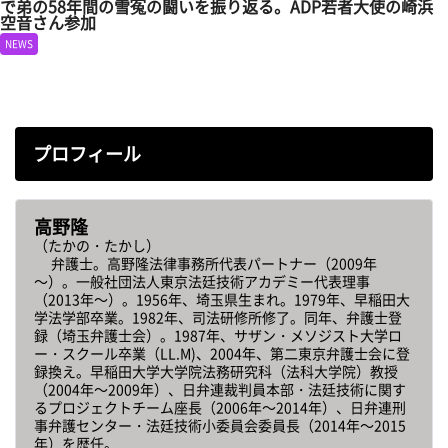
で弟の58年間の雪冤の闘いを振り返る。ADP若者大使の崎浜
空音さん参加
NEWS
プロフィール
高野隆
（たかの・たかし）
弁護士。高野隆法律事務所代表パートナー（2009年
～）。一般社団法人東京法廷技術アカデミー代表理事
（2013年～）。1956年、埼玉県生まれ。1979年、早稲田大
学法学部卒業。1982年、司法研修所修了。同年、弁護士登
録（埼玉弁護士会）。1987年、サザン・メソジスト大学ロ
ー・スクール卒業（LL.M)、2004年、第二東京弁護士会に登
録換え。早稲田大学大学院法務研究科（法科大学院）教授
（2004年～2009年）、日弁連裁判員本部・法廷技術に関す
るプロジェクトチーム座長（2006年～2014年）、日弁連刑
事弁護センター・法廷技術小委員会委員長（2014年～2015
年）を歴任。