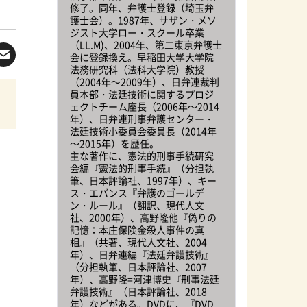
修了。同年、弁護士登録（埼玉弁
護士会）。1987年、サザン・メソ
ジスト大学ロー・スクール卒業
（LL.M)、2004年、第二東京弁護士
会に登録換え。早稲田大学大学院
法務研究科（法科大学院）教授
（2004年～2009年）、日弁連裁判
員本部・法廷技術に関するプロジ
ェクトチーム座長（2006年～2014
年）、日弁連刑事弁護センター・
法廷技術小委員会委員長（2014年
～2015年）を歴任。
主な著作に、憲法的刑事手続研究
会編『憲法的刑事手続』（分担執
筆、日本評論社、1997年）、キー
ス・エバンス『弁護のゴールデ
ン・ルール』（翻訳、現代人文
社、2000年）、高野隆他『偽りの
記憶：本庄保険金殺人事件の真
相』（共著、現代人文社、2004
年）、日弁連編『法廷弁護技術』
（分担執筆、日本評論社、2007
年）、高野隆=河津博史『刑事法廷
弁護技術』（日本評論社、2018
年）などがある。DVDに、『DVD