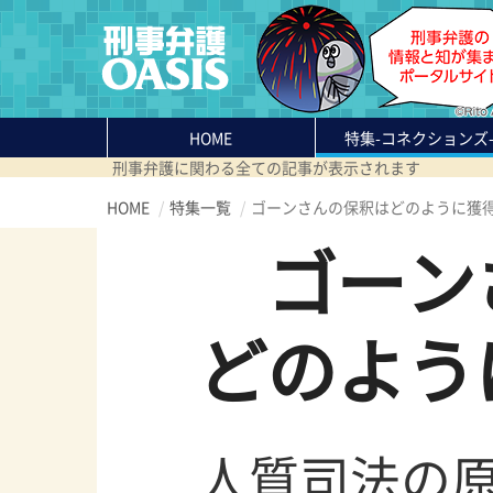
HOME
特集
-コネクションズ
刑事弁護に関わる全ての記事が表示されます
HOME
特集一覧
ゴーンさんの保釈は
どのように獲
ゴーン
どのよう
人質司法の