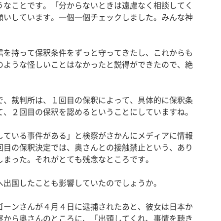
うなことです。「分からないときは遠慮なく相談してく
願いしています。一個一個チェックしました。みんな神
を持って保釈条件をずっと守ってきたし、これからも
のような怪しいことはなかったと説得ができたので、絶
。
、裁判所は、１回目の保釈によって、具体的に保釈条
て、２回目の保釈を認めるということにしていますね。
ている事件がある」と検察がさかんにメディアに情報
回目の保釈決定では、奥さんとの接触禁止という、あり
しまった。それがとても残念なところです。
出国したことも影響していたのでしょうか。
ーンさんが４月４日に逮捕されたあと、彼女は日本か
察から奥さんのところに、「出頭してくれ、事情を聴き