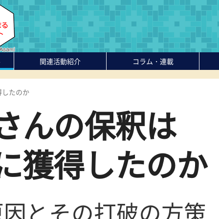
-
関連活動紹介
コラム・連載
得したのか
さんの保釈は
に獲得したのか
原因とその打破の方策