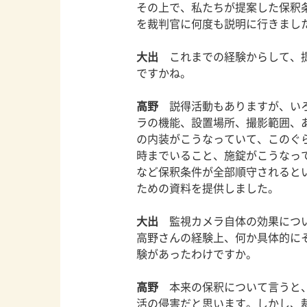
その上で、私たちが提案した保釈
を裁判官に何度も説明に行きまし
大出
これまでの経験からして、提
ですかね。
高野
説得活動もありますが、いろ
ラの機能、設置場所、撮影範囲、
の内装がこうなっていて、このぐ
時までいること、施錠がこうなっ
など保釈条件が全部順守されると
ための資料を提供しました。
大出
監視カメラ自体の効果につい
高野さんの経験上、何か具体的に
験があったわけですか。
高野
本来の保釈について言うと、
活の侵害だと思います。しかし、