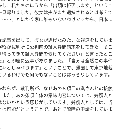
かし、私たちのほうから「出頭は拒否します」というこ
一旦帰りました。彼女は夫がまた逮捕されるとは考えて
で……、とにかく家に誰もいないわけですから、日本に
。
記事を出して、彼女が逃げたみたいな報道をしていま
検察が裁判所に公判前の証人尋問請求をしてきた。そこ
「帰ってきて証人尋問を受けてください」と言ったとこ
た」と即座に返事がありました。「自分は全然この事件
堂々としゃべります」ということで、帰国して東京地裁
ているわけでも何でもないことははっきりしています。
わらず、裁判所が、なぜあの８項目の奥さんとの接触
。また、あの条項自体の意味内容については、弁護人と
はないかという感じがしています。弁護人としては、当
とは可能だということで、あとで解除の申請をしていま