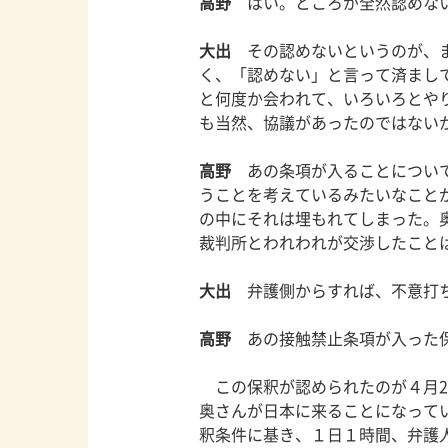
高野
はい。ところが全然認めな
大出
その認めないというのが、ま
く、「認めない」と言って済まし
と何度か会われて、いろいろとや
も当然、協議があったのではない
高野
あの条項が入ることについて
うことを考えているみたいなこと
の中にそれは埋もれてしまった。
裁判所とわれわれが交渉したこと
大出
弁護側からすれば、不意打ち
高野
あの接触禁止条項が入った保
この保釈が認められたのが４月2
奥さんが日本に来ることになって
釈条件に基き、１日１時間、弁護