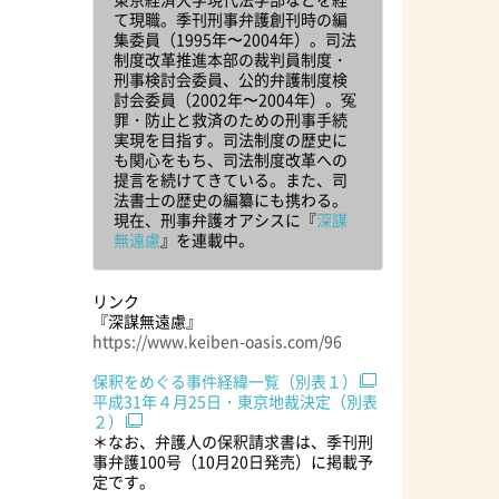
て現職。季刊刑事弁護創刊時の編
集委員（1995年〜2004年）。司法
制度改革推進本部の裁判員制度・
刑事検討会委員、公的弁護制度検
討会委員（2002年〜2004年）。冤
罪・防止と救済のための刑事手続
実現を目指す。司法制度の歴史に
も関心をもち、司法制度改革への
提言を続けてきている。また、司
法書士の歴史の編纂にも携わる。
現在、刑事弁護オアシスに『
深謀
無遠慮
』を連載中。
リンク
『深謀無遠慮』
https://www.keiben-oasis.com/96
保釈をめぐる事件経緯一覧（別表１）
平成31年４月25日・東京地裁決定（別表
２）
＊なお、弁護人の保釈請求書は、季刊刑
事弁護100号（10月20日発売）に掲載予
定です。