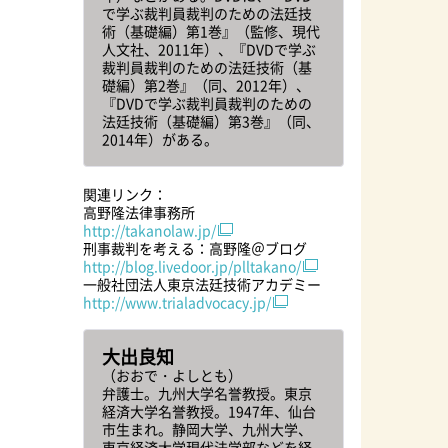
で学ぶ裁判員裁判のための法廷技
術（基礎編）第1巻』（監修、現代
人文社、2011年）、『DVDで学ぶ
裁判員裁判のための法廷技術（基
礎編）第2巻』（同、2012年）、
『DVDで学ぶ裁判員裁判のための
法廷技術（基礎編）第3巻』（同、
2014年）がある。
関連リンク：
高野隆法律事務所
http://takanolaw.jp/
刑事裁判を考える：高野隆＠ブログ
http://blog.livedoor.jp/plltakano/
一般社団法人東京法廷技術アカデミー
http://www.trialadvocacy.jp/
大出良知
（おおで・よしとも）
弁護士。九州大学名誉教授。東京
経済大学名誉教授。1947年、仙台
市生まれ。静岡大学、九州大学、
東京経済大学現代法学部などを経