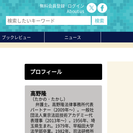
無料会員登録
ログイン
About us
ブックレビュー
ニュース
プロフィール
高野隆
（たかの・たかし）
弁護士。高野隆法律事務所代表
パートナー（2009年～）。一般社
団法人東京法廷技術アカデミー代
表理事（2013年～）。1956年、埼
玉県生まれ。1979年、早稲田大学
法学部卒業。1982年、司法研修所