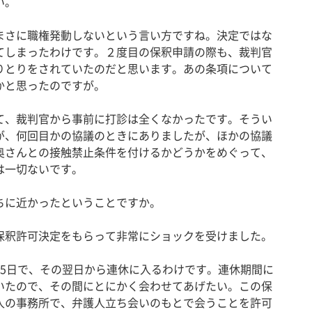
い。
さに職権発動しないという言い方ですね。決定ではな
てしまったわけです。２度目の保釈申請の際も、裁判官
りとりをされていたのだと思います。あの条項について
かと思ったのですが。
、裁判官から事前に打診は全くなかったです。そうい
が、何回目かの協議のときにありましたが、ほかの協議
奥さんとの接触禁止条件を付けるかどうかをめぐって、
は一切ないです。
に近かったということですか。
釈許可決定をもらって非常にショックを受けました。
5日で、その翌日から連休に入るわけです。連休期間に
いたので、その間にとにかく会わせてあげたい。この保
人の事務所で、弁護人立ち会いのもとで会うことを許可