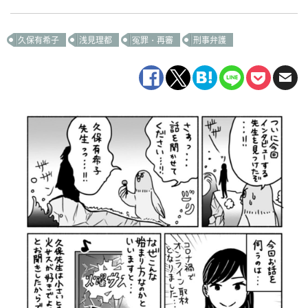
久保有希子
浅見理都
冤罪・再審
刑事弁護