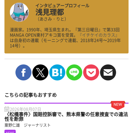
インタビュアープロフィール
浅見理都
（あさみ・りと）
漫画家。1990年、埼玉県生まれ。『第三日曜日』で第33回
MANGA OPEN東村アキコ賞を受賞。
『イチケイのカラス』
は自身初の連載（モーニングで連載、2018年24号〜2019年
14号）。
こちらの記事もおすすめ
2026年08月07日
〈松橋事件〉国賠控訴審で、熊本県警の任意捜査での違法
性を断罪
粟野仁雄 ジャーナリスト
NEWS