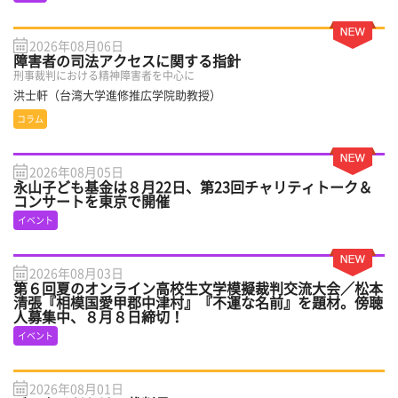
2026年08月06日
障害者の司法アクセスに関する指針
刑事裁判における精神障害者を中心に
洪士軒（台湾大学進修推広学院助教授）
コラム
2026年08月05日
永山子ども基金は８月22日、第23回チャリティトーク＆
コンサートを東京で開催
イベント
2026年08月03日
第６回夏のオンライン高校生文学模擬裁判交流大会／松本
清張『相模国愛甲郡中津村』『不運な名前』を題材。傍聴
人募集中、８月８日締切！
イベント
2026年08月01日