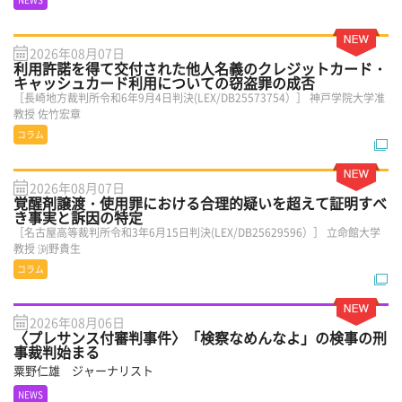
2026年08月07日
利用許諾を得て交付された他人名義のクレジットカード・
キャッシュカード利用についての窃盗罪の成否
［長崎地方裁判所令和6年9月4日判決(LEX/DB25573754）］ 神戸学院大学准
教授 佐竹宏章
コラム
2026年08月07日
覚醒剤譲渡・使用罪における合理的疑いを超えて証明すべ
き事実と訴因の特定
［名古屋高等裁判所令和3年6月15日判決(LEX/DB25629596）］ 立命館大学
教授 渕野貴生
コラム
2026年08月06日
〈プレサンス付審判事件〉「検察なめんなよ」の検事の刑
事裁判始まる
粟野仁雄 ジャーナリスト
NEWS