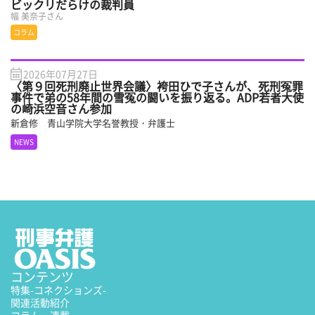
ビックリだらけの裁判員
幅 美奈子さん
コラム
2026年07月27日
〈第９回死刑廃止世界会議〉袴田ひで子さんが、死刑冤罪
事件で弟の58年間の雪冤の闘いを振り返る。ADP若者大使
の崎浜空音さん参加
新倉修 青山学院大学名誉教授・弁護士
NEWS
コンテンツ
特集
-コネクションズ-
関連活動紹介
コラム・連載