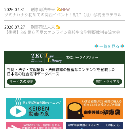
2026.07.31
刑事司法未来
NEW
ツミナハナシ初めての関西イベント！8/17（月）＠梅田ラテラル
2026.07.27
刑事司法未来
【後援】8/9 第６回夏のオンライン高校生文学模擬裁判交流大会
一覧を見る
判例・法令・文献情報・法律雑誌の豊富なコンテンツを登載した
日本法の総合法律データベース
サービスの概要
無料トライアル