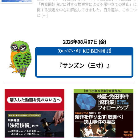
「再審開始決定に対する検察官による不服申立ての禁止」に
関する規定を中心に解説してきました。日弁連は、この二つ
に […]
2026年
月
日 (金)
08
07
『サンズン（三寸）』