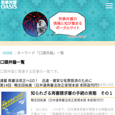
HOME
キーワード「口頭弁論」一覧
口頭弁論一覧
口頭弁論と関連する記事の一覧です。
連載 再審法改正へGO！ 迅速・確実な冤罪救済のために
2024年08月14日
第14回 - 鴨志田祐美（日弁連再審法改正実現本部 本部長代行）
知られざる再審請求審の手続の実態 その１
鴨志田祐美（日弁連再審法改正実現本部 本部長代行）
1 はじめに これまで、日弁連意見書が提案する再審法改
正案のうち、「再審請求手続における証拠開示の制度化」と