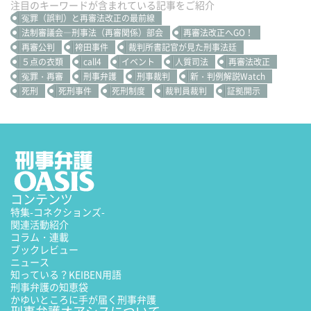
注目のキーワードが含まれている記事をご紹介
冤罪（誤判）と再審法改正の最前線
法制審議会―刑事法（再審関係）部会
再審法改正へGO！
再審公判
袴田事件
裁判所書記官が見た刑事法廷
５点の衣類
call4
イベント
人質司法
再審法改正
冤罪・再審
刑事弁護
刑事裁判
新・判例解説Watch
死刑
死刑事件
死刑制度
裁判員裁判
証拠開示
コンテンツ
特集
-コネクションズ-
関連活動紹介
コラム・連載
ブックレビュー
ニュース
知っている？KEIBEN用語
刑事弁護の知恵袋
かゆいところに手が届く刑事弁護