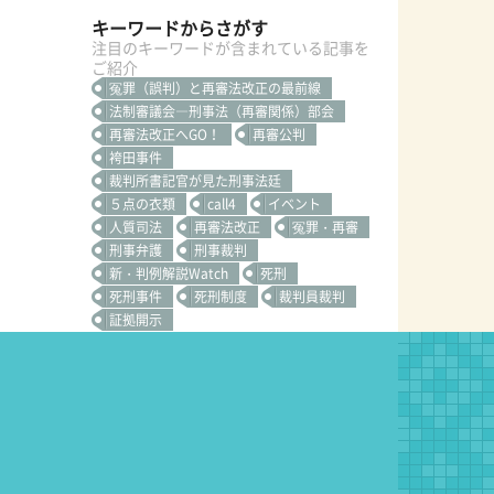
キーワードからさがす
注目のキーワードが含まれている記事を
ご紹介
冤罪（誤判）と再審法改正の最前線
法制審議会―刑事法（再審関係）部会
再審法改正へGO！
再審公判
袴田事件
裁判所書記官が見た刑事法廷
５点の衣類
call4
イベント
人質司法
再審法改正
冤罪・再審
刑事弁護
刑事裁判
新・判例解説Watch
死刑
死刑事件
死刑制度
裁判員裁判
証拠開示