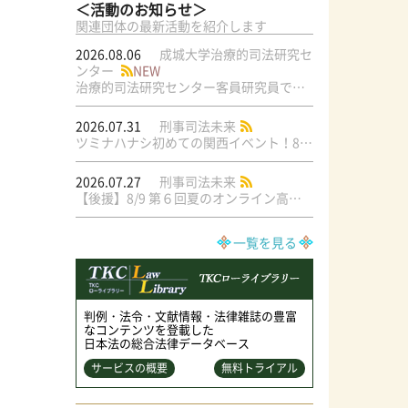
＜活動のお知らせ＞
関連団体の最新活動を紹介します
2026.08.06
成城大学治療的司法研究セ
ンター
NEW
治療的司法研究センター客員研究員で元・弁護士の菅原直美氏の論文が公刊されました
2026.07.31
刑事司法未来
ツミナハナシ初めての関西イベント！8/17（月）＠梅田ラテラル
2026.07.27
刑事司法未来
【後援】8/9 第６回夏のオンライン高校生文学模擬裁判交流大会
一覧を見る
判例・法令・文献情報・法律雑誌の豊富
なコンテンツを登載した
日本法の総合法律データベース
サービスの概要
無料トライアル