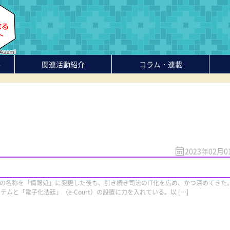
-
関連活動紹介
コラム・連載
2023年02月0
の名称を「情報処」に変更した後も、引き続き司法のIT化を広め、かつ深めてきた
システムと「電子化法廷」（e-Court）の設置に力を入れている。以 […]