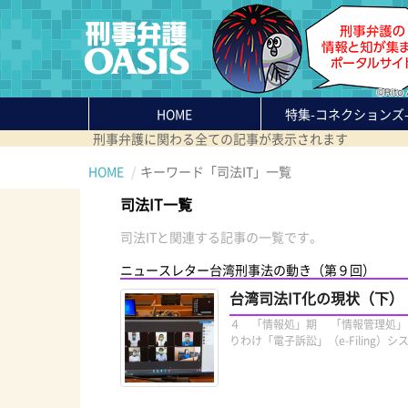
HOME
特集
-コネクションズ
刑事弁護に関わる全ての記事が表示されます
HOME
キーワード「司法IT」一覧
司法IT一覧
司法ITと関連する記事の一覧です。
ニュースレター台湾刑事法の動き（第９回）
台湾司法IT化の現状（下）
４ 「情報処」期 「情報管理処」
りわけ「電子訴訟」（e-Filing）