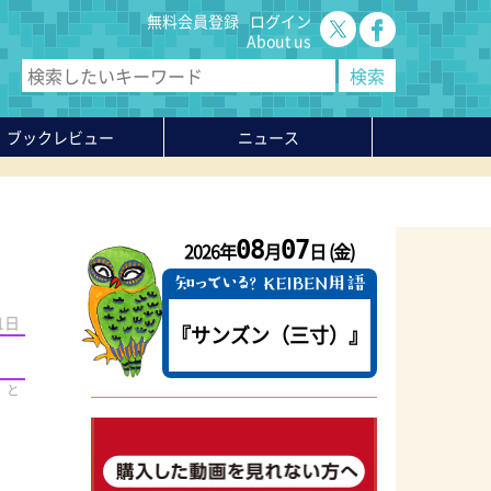
無料会員登録
ログイン
About us
ブックレビュー
ニュース
08
07
2026年
月
日 (金)
1日
『サンズン（三寸）』
。と