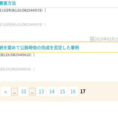
審査方法
日判決(LEX/DB25449578）］
日判決(LEX/DB25449578）］
2019年02月1
続を認めて公訴時効の完成を否定した事例
EX/DB25449610）］
EX/DB25449610）］
«
10
13
14
15
16
17
...
...