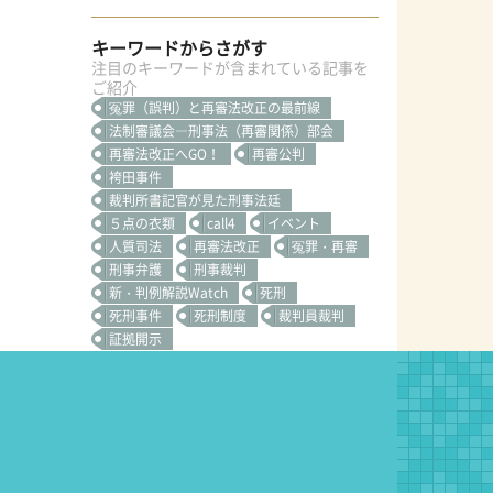
キーワードからさがす
注目のキーワードが含まれている記事を
ご紹介
冤罪（誤判）と再審法改正の最前線
法制審議会―刑事法（再審関係）部会
再審法改正へGO！
再審公判
袴田事件
裁判所書記官が見た刑事法廷
５点の衣類
call4
イベント
人質司法
再審法改正
冤罪・再審
刑事弁護
刑事裁判
新・判例解説Watch
死刑
死刑事件
死刑制度
裁判員裁判
証拠開示