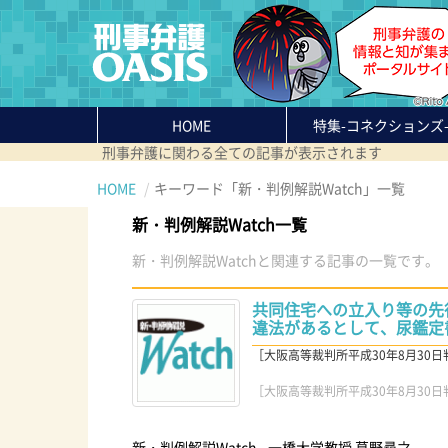
HOME
特集
-コネクションズ
刑事弁護に関わる全ての記事が表示されます
HOME
キーワード「新・判例解説Watch」一覧
新・判例解説Watch一覧
新・判例解説Watchと関連する記事の一覧です。
共同住宅への立入り等の先
違法があるとして、尿鑑定
［大阪高等裁判所平成30年8月30日判決
［大阪高等裁判所平成30年8月30日判決(
新・判例解説Watch - 一橋大学教授 葛野尋之