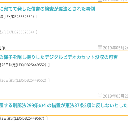
に宛てて発した信書の検査が違法とされた事例
EX/DB25562664）］
EX/DB25562664）］
2019年05月2
和茂
の様子を隠し撮りしたデジタルビデオカセット没収の可否
日決定(LEX/DB25449552）］
日決定(LEX/DB25449552）］
2019年03月2
する刑訴法299条の4 の措置が憲法37条2項に反しないとした
決定(LEX/DB25449567）］