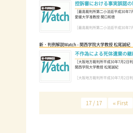
控訴審における事実誤認の
［最高裁判所第二小法廷平成30年7月13
愛媛大学准教授 関口和徳
［最高裁判所第二小法廷平成30年7月13
新・判例解説Watch - 関西学院大学教授 松尾誠紀
不作為による死体遺棄の継
［大阪地方裁判所平成30年7月2日判決(L
関西学院大学教授 松尾誠紀
［大阪地方裁判所平成30年7月2日判決(L
17 / 17
« First