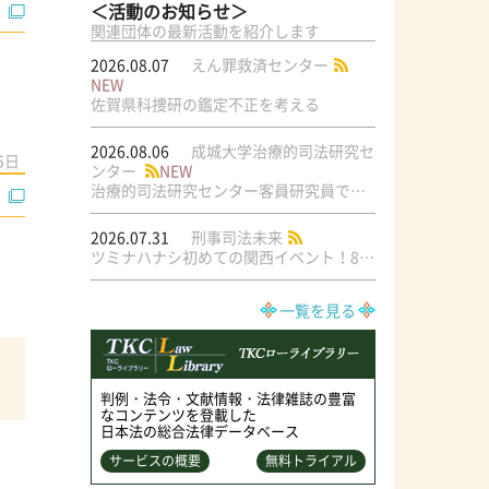
＜活動のお知らせ＞
関連団体の最新活動を紹介します
2026.08.07
えん罪救済センター
NEW
佐賀県科捜研の鑑定不正を考える
2026.08.06
成城大学治療的司法研究セ
5日
ンター
NEW
治療的司法研究センター客員研究員で元・弁護士の菅原直美氏の論文が公刊されました
2026.07.31
刑事司法未来
ツミナハナシ初めての関西イベント！8/17（月）＠梅田ラテラル
一覧を見る
判例・法令・文献情報・法律雑誌の豊富
なコンテンツを登載した
日本法の総合法律データベース
サービスの概要
無料トライアル