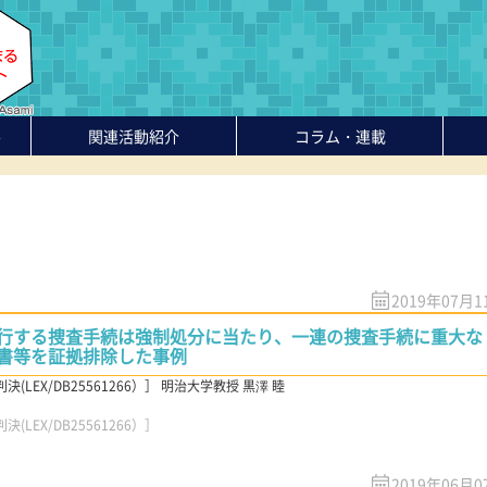
-
関連活動紹介
コラム・連載
2019年07月1
行する捜査手続は強制処分に当たり、一連の捜査手続に重大な
書等を証拠排除した事例
(LEX/DB25561266）］ 明治大学教授 黒澤 睦
LEX/DB25561266）］
2019年06月0