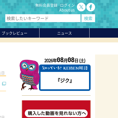
無料会員登録
ログイン
About us
ブックレビュー
ニュース
08
08
2026年
月
日 (土)
1日
『ジク』
7日