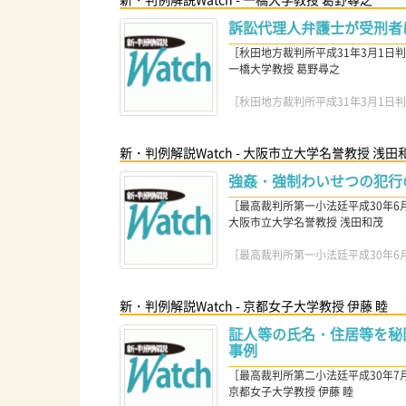
訴訟代理人弁護士が受刑者
［秋田地方裁判所平成31年3月1日判決(L
一橋大学教授 葛野尋之
［秋田地方裁判所平成31年3月1日判決(L
新・判例解説Watch - 大阪市立大学名誉教授 浅田
強姦・強制わいせつの犯行
［最高裁判所第一小法廷平成30年6月26
大阪市立大学名誉教授 浅田和茂
［最高裁判所第一小法廷平成30年6月26
新・判例解説Watch - 京都女子大学教授 伊藤 睦
証人等の氏名・住居等を秘匿
事例
［最高裁判所第二小法廷平成30年7月3日
京都女子大学教授 伊藤 睦