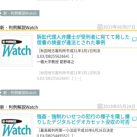
新・判例解説Watch
2019年06月07日
新・判例解説Watch
訴訟代理人弁護士が受刑者に宛てて発した
信書の検査が違法とされた事例
［秋田地方裁判所平成31年3月1日判決
(LEX/DB25562664）］
一橋大学教授 葛野尋之
［秋田地方裁判所平成31年3月1日判決
(LEX/DB25562664）］[…]
新・判例解説Watch
2019年05月24日
新・判例解説Watch
強姦・強制わいせつの犯行の様子を隠し撮
りしたデジタルビデオカセット没収の可否
［最高裁判所第一小法廷平成30年6月26日決定
(LEX/DB25449552）］