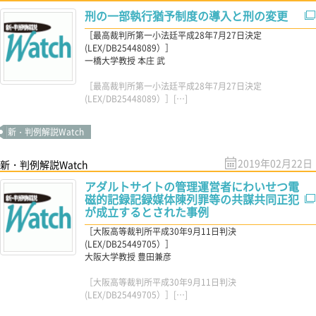
刑の一部執行猶予制度の導入と刑の変更
［最高裁判所第一小法廷平成28年7月27日決定
(LEX/DB25448089）］
一橋大学教授 本庄 武
［最高裁判所第一小法廷平成28年7月27日決定
(LEX/DB25448089）］[…]
新・判例解説Watch
2019年02月22日
新・判例解説Watch
アダルトサイトの管理運営者にわいせつ電
磁的記録記録媒体陳列罪等の共謀共同正犯
が成立するとされた事例
［大阪高等裁判所平成30年9月11日判決
(LEX/DB25449705）］
大阪大学教授 豊田兼彦
［大阪高等裁判所平成30年9月11日判決
(LEX/DB25449705）］[…]