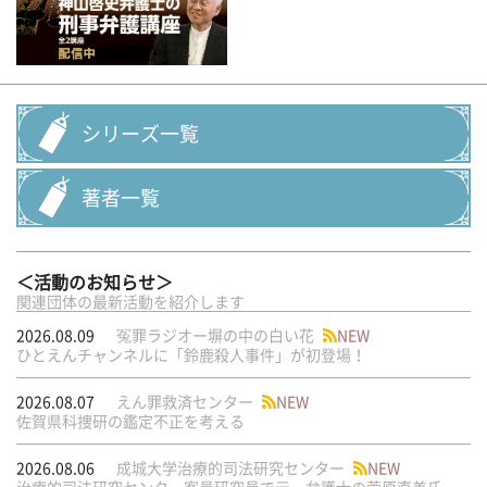
シリーズ一覧
著者一覧
＜活動のお知らせ＞
関連団体の最新活動を紹介します
2026.08.09
冤罪ラジオー塀の中の白い花
NEW
ひとえんチャンネルに「鈴鹿殺人事件」が初登場！
2026.08.07
えん罪救済センター
NEW
佐賀県科捜研の鑑定不正を考える
2026.08.06
成城大学治療的司法研究センター
NEW
治療的司法研究センター客員研究員で元・弁護士の菅原直美氏の論文が公刊されました