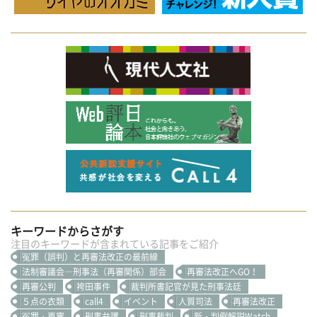
キーワードからさがす
注目のキーワードが含まれている記事をご紹介
冤罪（誤判）と再審法改正の最前線
法制審議会―刑事法（再審関係）部会
再審法改正へGO！
再審公判
袴田事件
裁判所書記官が見た刑事法廷
５点の衣類
call4
イベント
人質司法
再審法改正
冤罪・再審
刑事弁護
刑事裁判
新・判例解説Watch