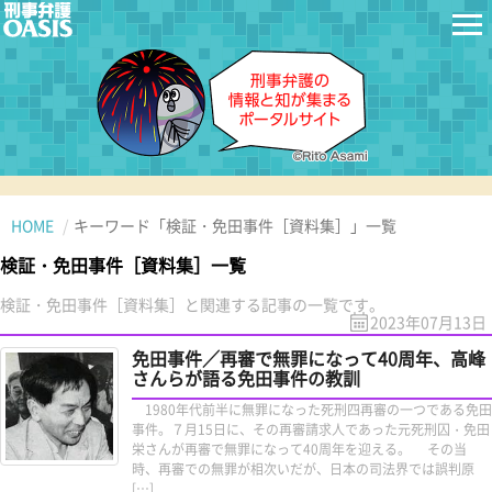
HOME
キーワード「検証・免田事件［資料集］」一覧
検証・免田事件［資料集］一覧
検証・免田事件［資料集］と関連する記事の一覧です。
2023年07月13日
免田事件／再審で無罪になって40周年、高峰
さんらが語る免田事件の教訓
1980年代前半に無罪になった死刑四再審の一つである免田
事件。７月15日に、その再審請求人であった元死刑囚・免田
栄さんが再審で無罪になって40周年を迎える。 その当
時、再審での無罪が相次いだが、日本の司法界では誤判原
[…]