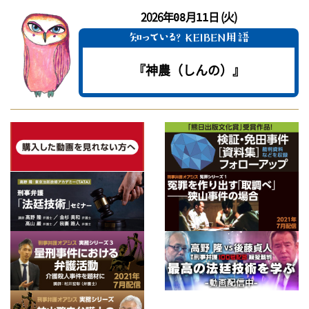
2026年
月
日 (火)
08
11
『神農（しんの）』