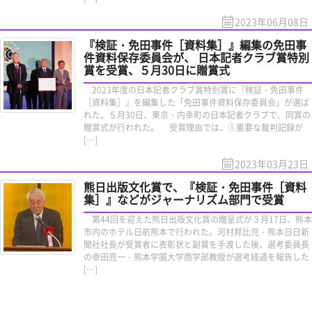
2023年06月08日
『検証・免田事件［資料集］』編集の免田事
件資料保存委員会が、 日本記者クラブ賞特別
賞を受賞、５月30日に贈賞式
2023年度の日本記者クラブ賞特別賞に『検証・免田事件
［資料集］』を編集した「免田事件資料保存委員会」が選ば
れた。５月30日、東京・内幸町の日本記者クラブで、同賞の
贈賞式が行われた。 受賞理由では、①重要な裁判記録が
[…]
2023年03月23日
熊日出版文化賞で、『検証・免田事件［資料
集］』などがジャーナリズム部門で受賞
第44回を迎えた熊日出版文化賞の贈呈式が３月17日、熊本
市内のホテル日航熊本で行われた。河村邦比児・熊本日日新
聞社社長が受賞者に表彰状と副賞を手渡した後、選考委員長
の幸田亮一・熊本学園大学商学部教授が選考経過を報告した
[…]