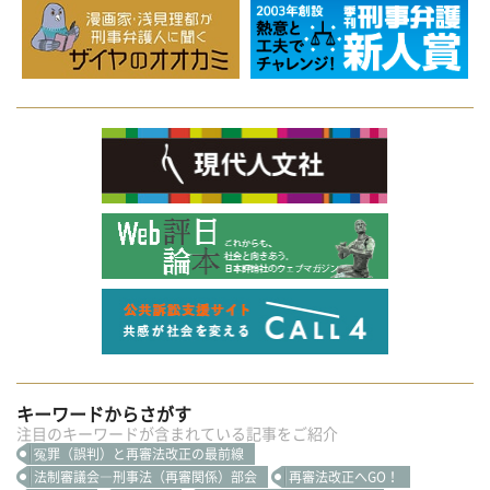
キーワードからさがす
注目のキーワードが含まれている記事をご紹介
冤罪（誤判）と再審法改正の最前線
法制審議会―刑事法（再審関係）部会
再審法改正へGO！