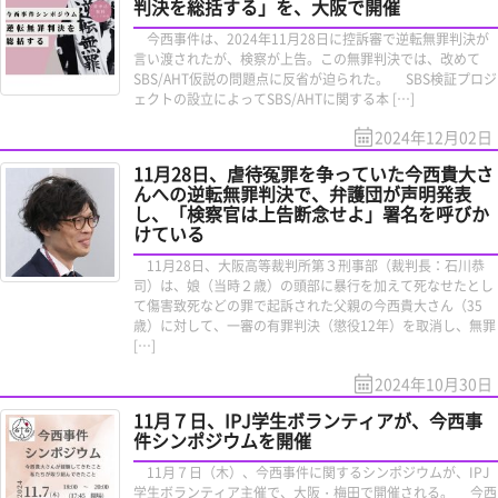
判決を総括する」を、大阪で開催
今西事件は、2024年11月28日に控訴審で逆転無罪判決が
言い渡されたが、検察が上告。この無罪判決では、改めて
SBS/AHT仮説の問題点に反省が迫られた。 SBS検証プロジ
ェクトの設立によってSBS/AHTに関する本 […]
2024年12月02日
11月28日、虐待冤罪を争っていた今西貴大さ
んへの逆転無罪判決で、弁護団が声明発表
し、「検察官は上告断念せよ」署名を呼びか
けている
11月28日、大阪高等裁判所第３刑事部（裁判長：石川恭
司）は、娘（当時２歳）の頭部に暴行を加えて死なせたとし
て傷害致死などの罪で起訴された父親の今西貴大さん（35
歳）に対して、一審の有罪判決（懲役12年）を取消し、無罪
[…]
2024年10月30日
11月７日、IPJ学生ボランティアが、今西事
件シンポジウムを開催
11月７日（木）、今西事件に関するシンポジウムが、IPJ
学生ボランティア主催で、大阪・梅田で開催される。 今西