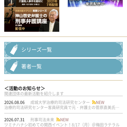
シリーズ一覧
著者一覧
＜活動のお知らせ＞
関連団体の最新活動を紹介します
2026.08.06
成城大学治療的司法研究センター
NEW
治療的司法研究センター客員研究員で元・弁護士の菅原直美氏の論文が公刊されました
2026.07.31
刑事司法未来
NEW
ツミナハナシ初めての関西イベント！8/17（月）＠梅田ラテラル