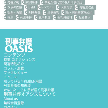
再審公判
袴田事件
裁判所書記官が見た刑事法廷
５点の衣類
call4
イベント
人質司法
再審法改正
冤罪・再審
刑事弁護
刑事裁判
新・判例解説Watch
死刑
死刑事件
死刑制度
裁判員裁判
証拠開示
コンテンツ
特集
-コネクションズ-
関連活動紹介
コラム・連載
ブックレビュー
ニュース
知っている？KEIBEN用語
刑事弁護の知恵袋
かゆいところに手が届く刑事弁護
刑事弁護オアシスについて
About us
無料会員登録
ログイン