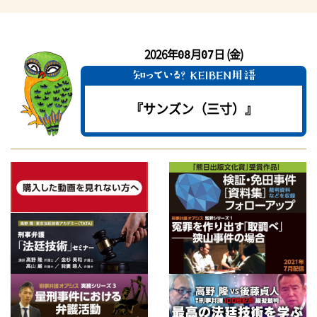
2026年
月
日 (金)
08
07
『サンズン（三寸）』