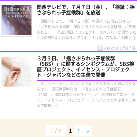
関西テレビで、７月７日（金）、「検証：揺
さぶられっ子症候群」を放送
関西テレビで、７月７日（金）の深夜（25時25分から）
「引き裂かれる家族 検証：揺さぶられっ子症候群」が放送
される。 「SBS検証プロジェクト」のメンバーが関わった
２つのSBSえん罪事件が取り上げられる。残念ながら関 […]
2023年02月17日
３月３日、「揺さぶられっ子症候群
（SBS）」に関するシンポジウムが、SBS検
証プロジェクト、イノセンス・プロジェク
ト・ジャパンなどの主催で開催
３月３日（金）、シンポジウム「それでもえん罪はなくな
らない―連続無罪判決後、『揺さぶられっ子症候群
（SBS）』問題は終わったか？―」が、SBS検証プロジェク
ト、イノセンス・プロジェクト・ジャパンなどの主催で、大
阪で開催 […]
1 / 2
1
2
»