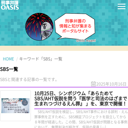
HOME
キーワード「SBS」一覧
SBS一覧
SBSと関連する記事の一覧です。
2025年10月16日
10月25日、シンポジウム「あらためて
SBS/AHT仮説を問う『医学と司法のはざまで
生まれつづけるえん罪』 」を、東京で開催！
SBS/AHT仮説を検証し、SBS/AHT事件における誤判・えん
罪事例を正すために、SBS検証プロジェクトを設立してから
８年間が経過した。この間、SBS/AHT仮説が問題となる事例
において、無罪判決が相次ぎ、仮説の見直 […]