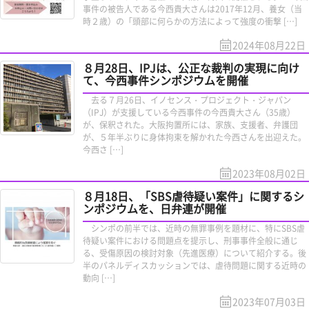
事件の被告人である今西貴大さんは2017年12月、養女（当
時２歳）の「頭部に何らかの方法によって強度の衝撃 […]
2024年08月22日
８月28日、IPJは、公正な裁判の実現に向け
て、今西事件シンポジウムを開催
去る７月26日、イノセンス・プロジェクト・ジャパン
（IPJ）が支援している今西事件の今西貴大さん（35歳）
が、保釈された。大阪拘置所には、家族、支援者、弁護団
が、５年半ぶりに身体拘束を解かれた今西さんを出迎えた。
今西さ […]
2023年08月02日
８月18日、「SBS虐待疑い案件」に関するシ
ンポジウムを、日弁連が開催
シンポの前半では、近時の無罪事例を題材に、特にSBS虐
待疑い案件における問題点を提示し、刑事事件全般に通じ
る、受傷原因の検討対象（先進医療）について紹介する。後
半のパネルディスカッションでは、虐待問題に関する近時の
動向 […]
2023年07月03日