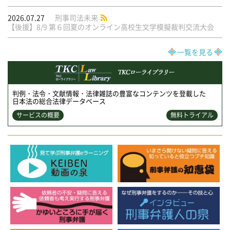
2026.07.27
刑事司法未来
【後援】8/9 第６回夏のオンライン高校生文学模擬裁判交流大会
一覧を見る
判例・法令・文献情報・法律雑誌の豊富なコンテンツを登載した
日本法の総合法律データベース
サービスの概要
無料トライアル