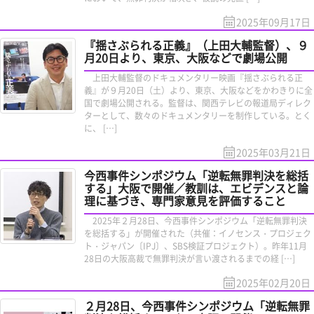
2025年09月17日
『揺さぶられる正義』（上田大輔監督）、９
月20日より、東京、大阪などで劇場公開
上田大輔監督のドキュメンタリー映画『揺さぶられる正
義』が９月20日（土）より、東京、大阪などをかわきりに全
国で劇場公開される。監督は、関西テレビの報道局ディレク
ターとして、数々のドキュメンタリーを制作している。とく
に、 […]
2025年03月21日
今西事件シンポジウム「逆転無罪判決を総括
する」大阪で開催／教訓は、エビデンスと論
理に基づき、専門家意見を評価すること
2025年２月28日、今西事件シンポジウム「逆転無罪判決
を総括する」が開催された（共催：イノセンス・プロジェク
ト・ジャパン〔IPJ〕、SBS検証プロジェクト）。昨年11月
28日の大阪高裁で無罪判決が言い渡されるまでの経 […]
2025年02月20日
２月28日、今西事件シンポジウム「逆転無罪