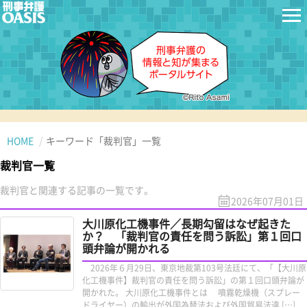
HOME
キーワード「裁判官」一覧
裁判官一覧
裁判官と関連する記事の一覧です。
2026年07月01日
大川原化工機事件／長期勾留はなぜ起きた
か？ 「裁判官の責任を問う訴訟」第１回口
頭弁論が開かれる
2026年６月29日、東京地裁第103号法廷にて、「【大川原
化工機事件】裁判官の責任を問う訴訟」の第１回口頭弁論が
開かれた。 大川原化工機事件とは 噴霧乾燥機（スプレー
ドライヤー）の輸出が外国為替法および外国貿易法違 […]