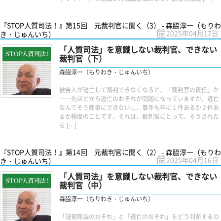
『STOP人質司法！』第15回 元裁判官に聞く（3） - 森脇淳一（もりわ
2025年04月17日
き・じゅんいち）
「人質司法」を意識しない裁判官、できない
裁判官（下）
森脇淳一（もりわき・じゅんいち）
被告人が逃亡して裁判できなくなると、「裁判官の責任」か
──先ほどから逃亡のおそれが問題になっていますが、逃亡
なんてそう簡単にできないし、事件も年に１件あるか２件あ
るか程度のことです。それは、裁判官にとって、そうされた
ら […]
『STOP人質司法！』第14回 元裁判官に聞く（2） - 森脇淳一（もりわ
2025年04月16日
き・じゅんいち）
「人質司法」を意識しない裁判官、できない
裁判官（中）
森脇淳一（もりわき・じゅんいち）
「証拠隠滅のおそれ」と「逃亡のおそれ」をどう判断するの