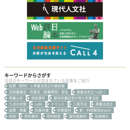
キーワードからさがす
注目のキーワードが含まれている記事をご紹介
冤罪（誤判）と再審法改正の最前線
法制審議会―刑事法（再審関係）部会
再審法改正へGO！
再審公判
袴田事件
裁判所書記官が見た刑事法廷
５点の衣類
call4
イベント
人質司法
再審法改正
冤罪・再審
刑事弁護
刑事裁判
新・判例解説Watch
死刑
死刑事件
死刑制度
裁判員裁判
証拠開示