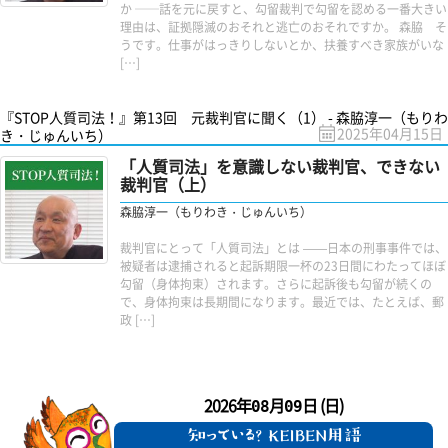
か ──話を元に戻すと、勾留裁判で勾留を認める一番大きい
理由は、証拠隠滅のおそれと逃亡のおそれですか。 森脇 そ
うです。仕事がはっきりしないとか、扶養すべき家族がいな
[…]
『STOP人質司法！』第13回 元裁判官に聞く（1） - 森脇淳一（もりわ
2025年04月15日
き・じゅんいち）
「人質司法」を意識しない裁判官、できない
裁判官（上）
森脇淳一（もりわき・じゅんいち）
裁判官にとって「人質司法」とは ——日本の刑事事件では、
被疑者は逮捕されると起訴期限一杯の23日間にわたってほぼ
勾留（身体拘束）されます。さらに起訴後も勾留が続くの
で、身体拘束は長期間になります。最近では、たとえば、郵
政 […]
2026年
月
日 (日)
08
09