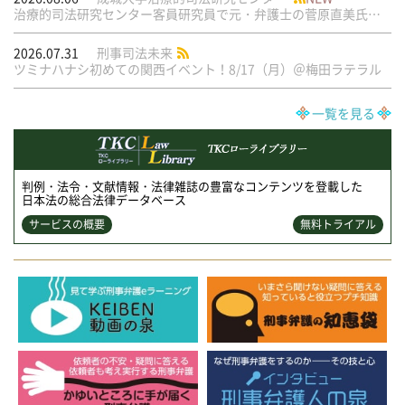
治療的司法研究センター客員研究員で元・弁護士の菅原直美氏の論文が公刊されました
2026.07.31
刑事司法未来
ツミナハナシ初めての関西イベント！8/17（月）＠梅田ラテラル
一覧を見る
判例・法令・文献情報・法律雑誌の豊富なコンテンツを登載した
日本法の総合法律データベース
サービスの概要
無料トライアル