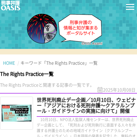
HOME
キーワード「The Rights Practice」一覧
The Rights Practice一覧
The Rights Practiceと関連する記事の一覧です。
2025年10月08日
世界死刑廃止デー企画／10月10日、ウェビナ
ー「アジアにおける死刑弁護～クアラルンプ
ール・ガイドラインの実施に向けて」開催
10月10日、NPO法人監獄人権センターは、世界死刑廃止
デー企画として、「死刑および死刑執行に直面する人々を弁
護する弁護士のための地域ガイドライン（クアラルンプー
ル・ガイドライン）」日本語版の発表を記念した、無料のオ