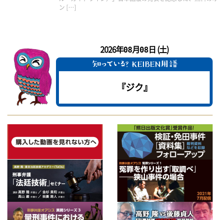
ン […]
2026年
月
日 (土)
08
08
『ジク』