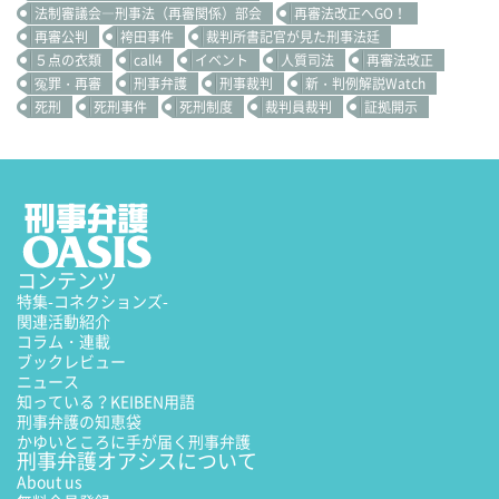
法制審議会―刑事法（再審関係）部会
再審法改正へGO！
再審公判
袴田事件
裁判所書記官が見た刑事法廷
５点の衣類
call4
イベント
人質司法
再審法改正
冤罪・再審
刑事弁護
刑事裁判
新・判例解説Watch
死刑
死刑事件
死刑制度
裁判員裁判
証拠開示
コンテンツ
特集
-コネクションズ-
関連活動紹介
コラム・連載
ブックレビュー
ニュース
知っている？KEIBEN用語
刑事弁護の知恵袋
かゆいところに手が届く刑事弁護
刑事弁護オアシスについて
About us