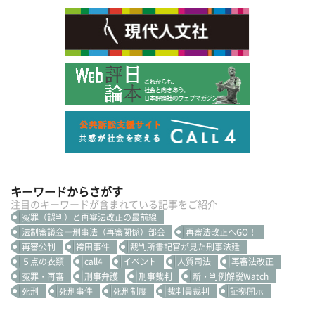
キーワードからさがす
注目のキーワードが含まれている記事をご紹介
冤罪（誤判）と再審法改正の最前線
法制審議会―刑事法（再審関係）部会
再審法改正へGO！
再審公判
袴田事件
裁判所書記官が見た刑事法廷
５点の衣類
call4
イベント
人質司法
再審法改正
冤罪・再審
刑事弁護
刑事裁判
新・判例解説Watch
死刑
死刑事件
死刑制度
裁判員裁判
証拠開示