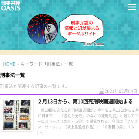
HOME
キーワード「刑事法」一覧
刑事法一覧
刑事法と関連する記事の一覧です。
2021年02月04日
２月13日から、第10回死刑映画週間始まる
第10回を迎える死刑映画週間が、今年も２月13日から２月
19日まで、「『差別と分断』のなかの死刑制度」と題してユ
ーロスペース（東京・渋谷）で開催される。今回は『プリズ
ン・サークル』（坂上香監督作品）、『８番目の男』（ホ
[…]