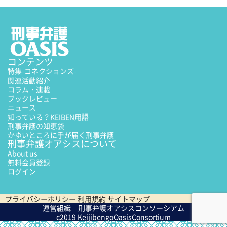
コンテンツ
特集
-コネクションズ-
関連活動紹介
コラム・連載
ブックレビュー
ニュース
知っている？KEIBEN用語
刑事弁護の知恵袋
かゆいところに手が届く刑事弁護
刑事弁護オアシスについて
About us
無料会員登録
ログイン
プライバシーポリシー
利用規約
サイトマップ
運営組織 刑事弁護オアシスコンソーシアム
c2019 KeijibengoOasisConsortium