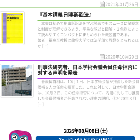
2021年01月26日
『基本講義 刑事訴訟法』
本書は初めて刑事訴訟法を学ぶ読者でもスムーズに諸概念
と制度が理解できるよう、平易な叙述と図解・２色刷によっ
て読みやすくコンパクトにまとめられた概説書である。
著者 福島至教授は龍谷大学では法学部で教鞭をとられるほ
か […]
2020年10月29日
刑事法研究者、日本学術会議会員任命拒否に
対する声明を発表
菅義偉首相は、10月１日、日本学術会議が推薦した新会員
候補６人の任命を拒否した。これに対して、日本学術会議
は、10月２日、この任命拒否について、内閣に対して①推薦
した会員候補者が任命されない理由の説明、②2020年８月
[…]
2026年
月
日 (土)
08
08