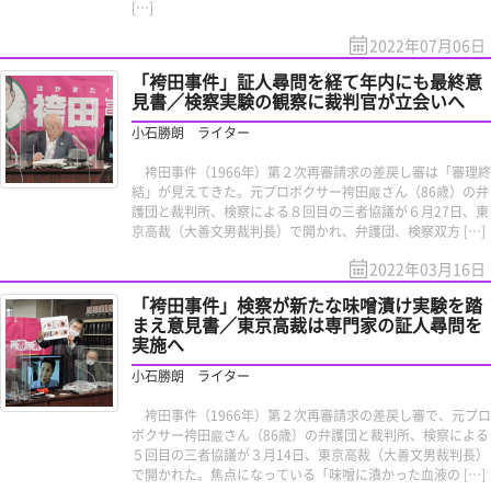
[…]
2022年07月06日
「袴田事件」証人尋問を経て年内にも最終意
見書／検察実験の観察に裁判官が立会いへ
小石勝朗 ライター
袴田事件（1966年）第２次再審請求の差戻し審は「審理終
結」が見えてきた。元プロボクサー袴田巖さん（86歳）の弁
護団と裁判所、検察による８回目の三者協議が６月27日、東
京高裁（大善文男裁判長）で開かれ、弁護団、検察双方 […]
2022年03月16日
「袴田事件」検察が新たな味噌漬け実験を踏
まえ意見書／東京高裁は専門家の証人尋問を
実施へ
小石勝朗 ライター
袴田事件（1966年）第２次再審請求の差戻し審で、元プロ
ボクサー袴田巖さん（86歳）の弁護団と裁判所、検察による
５回目の三者協議が３月14日、東京高裁（大善文男裁判長）
で開かれた。焦点になっている「味噌に漬かった血液の […]