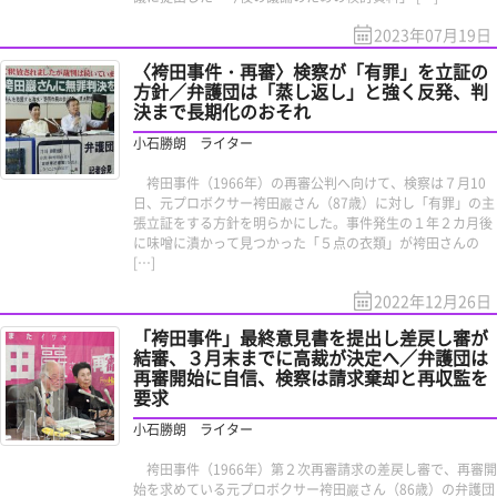
2023年07月19日
〈袴田事件・再審〉検察が「有罪」を立証の
方針／弁護団は「蒸し返し」と強く反発、判
決まで長期化のおそれ
小石勝朗 ライター
袴田事件（1966年）の再審公判へ向けて、検察は７月10
日、元プロボクサー袴田巖さん（87歳）に対し「有罪」の主
張立証をする方針を明らかにした。事件発生の１年２カ月後
に味噌に漬かって見つかった「５点の衣類」が袴田さんの
[…]
2022年12月26日
「袴田事件」最終意見書を提出し差戻し審が
結審、３月末までに高裁が決定へ／弁護団は
再審開始に自信、検察は請求棄却と再収監を
要求
小石勝朗 ライター
袴田事件（1966年）第２次再審請求の差戻し審で、再審開
始を求めている元プロボクサー袴田巖さん（86歳）の弁護団