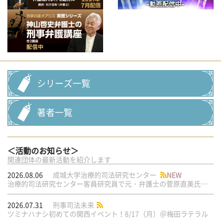
シリーズ一覧
著者一覧
＜活動のお知らせ＞
関連団体の最新活動を紹介します
2026.08.06
成城大学治療的司法研究センター
NEW
治療的司法研究センター客員研究員で元・弁護士の菅原直美氏の論文が公刊されました
2026.07.31
刑事司法未来
ツミナハナシ初めての関西イベント！8/17（月）＠梅田ラテラル