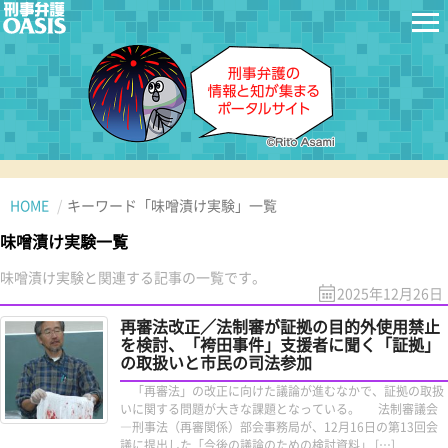
HOME
キーワード「味噌漬け実験」一覧
味噌漬け実験一覧
味噌漬け実験と関連する記事の一覧です。
2025年12月26日
再審法改正／法制審が証拠の目的外使用禁止
を検討、「袴田事件」支援者に聞く「証拠」
の取扱いと市民の司法参加
「再審法」の改正に向けた議論が進むなかで、証拠の取扱
いに関する問題が大きな課題となっている。 法制審議会
―刑事法（再審関係）部会事務局が、12月16日の第13回会
議に提出した「今後の議論のための検討資料」 […]