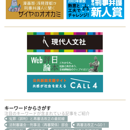
キーワードからさがす
注目のキーワードが含まれている記事をご紹介
冤罪（誤判）と再審法改正の最前線
法制審議会―刑事法（再審関係）部会
再審法改正へGO！