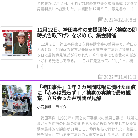
と検察が12月２日、それぞれ最終意見書を東京高裁（大善文
男裁判長）へ提出した。弁護団は12月５日、意見書の […]
2022年12月08日
12月12日、袴田事件の支援団体が〈検察の即
時抗告取下げ〉を求めて、集会開催
12月２日、袴田事件第２次再審請求審の差戻審で、袴田さ
んの弁護団と検察の双方が最終意見書を東京高裁に提出し、
５日に最終意見陳述が行われた。今年度中にも高裁の判断が
下される見通しである。 これに先立って、11月1日、検
[…]
2022年11月11日
「袴田事件」１年２カ月間味噌に漬けた血痕
に「赤みは残らず」／検察の実験で最終観
察、立ち会った弁護団が見解
小石勝朗 ライター
袴田事件（1966年）第２次再審請求の差戻し審で、味噌に
漬かった血痕の色調の変化を見るため検察が実施していた実
験の最終的な観察が11月１日、静岡地検で行われた。差戻し
審を担当している東京高裁の大善文男裁判長らが、血液を