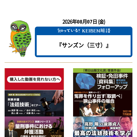
2026年
月
日 (金)
08
07
『サンズン（三寸）』