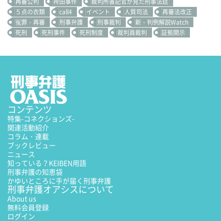
再審公判
袴田事件
裁判所書記官が見た刑事法廷
５点の衣類
call4
イベント
人質司法
再審法改正
冤罪・再審
刑事弁護
刑事裁判
新・判例解説Watch
死刑
死刑事件
死刑制度
裁判員裁判
証拠開示
コンテンツ
特集
-コネクションズ-
関連活動紹介
コラム・連載
ブックレビュー
ニュース
知っている？KEIBEN用語
刑事弁護の知恵袋
かゆいところに手が届く刑事弁護
刑事弁護オアシスについて
About us
無料会員登録
ログイン