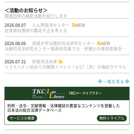
＜活動のお知らせ＞
関連団体の最新活動を紹介します
2026.08.07
えん罪救済センター
NEW
佐賀県科捜研の鑑定不正を考える
2026.08.06
成城大学治療的司法研究センター
NEW
治療的司法研究センター客員研究員で元・弁護士の菅原直美氏の論文が公刊されました
2026.07.31
刑事司法未来
ツミナハナシ初めての関西イベント！8/17（月）＠梅田ラテラル
一覧を見る
判例・法令・文献情報・法律雑誌の豊富なコンテンツを登載した
日本法の総合法律データベース
サービスの概要
無料トライアル