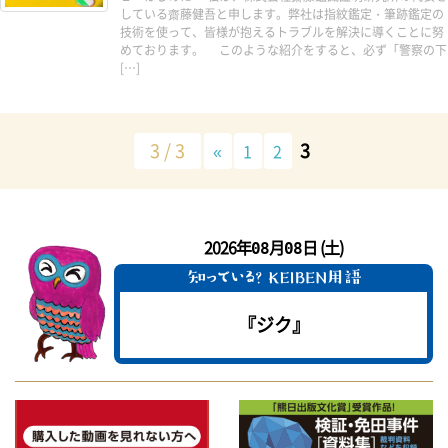
している齋藤健吾と申します。弊社は指紋鑑定・筆跡鑑定の
技術を使って、皆様が抱えるトラブルを解決に導くことに努
めております。 このような紹介をすると、必ず「警察の下
[…]
3 / 3
3
«
1
2
2026年
月
日 (土)
08
08
『ジク』