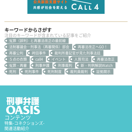
キーワードからさがす
注目のキーワードが含まれている記事をご紹介
冤罪（誤判）と再審法改正の最前線
法制審議会―刑事法（再審関係）部会
再審法改正へGO！
再審公判
袴田事件
裁判所書記官が見た刑事法廷
５点の衣類
call4
イベント
人質司法
再審法改正
冤罪・再審
刑事弁護
刑事裁判
新・判例解説Watch
死刑
死刑事件
死刑制度
裁判員裁判
証拠開示
コンテンツ
特集
-コネクションズ-
関連活動紹介