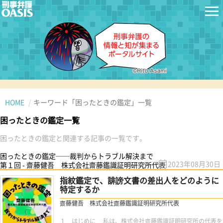
HOME
キーワード「困ったときの鑑定」一覧
困ったときの鑑定一覧
困ったときの鑑定と関連する記事の一覧です。
困ったときの鑑定──裁判からトラブル解決まで
2023年08月30日
第１回 - 齋藤健吾 株式会社齋藤鑑識証明研究所代表
指紋鑑定で、誹謗文書の差出人をどのように
特定するか
齋藤健吾 株式会社齋藤鑑識証明研究所代表
１ はじめに 私は、株式会社齋藤鑑識証明研究所の代表を