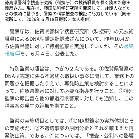
徳島県警科学捜査研究所（科捜研）の技術職員を長く務めた藤田
義彦さん。現在は、藤田法科学研究所を開設して、弁護人などか
らの依頼に基づき、警察の科学捜査の検証に尽力している（同研
究所にて、2026年６月18日撮影／本人提供）
警察庁は、佐賀県警科学捜査研究所（科捜研）の元技術
職員によるDNA型鑑定記録改ざんについて、昨年10月か
ら佐賀県警に対して特別監察を実施していたが、その
最終
報告
を、６月４日、公表した。
特別監察の趣旨は、つぎの２点である。①佐賀県警察の
DNA型鑑定に係る不適切な取扱い事案に関して、業務上の
問題点を把握したうえで、再発防止策を検討することによ
って、佐賀県警察に対して必要な指導を行うこと、②特別
監察の報告書を他の都道府県警察に対しても通知し、この
種事案の発生の絶無を期すこと。
監察の実施項目としては、①DNA型鑑定の実施体制とそ
の実施状況、②不適切事案の原因分析とそれを踏まえた再
発防止策、である。①については、「捜査・公判への影響