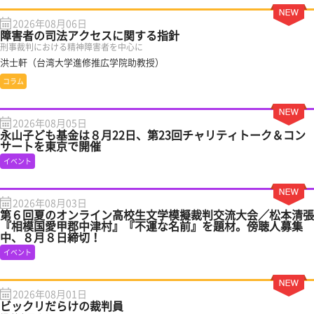
2026年08月06日
障害者の司法アクセスに関する指針
刑事裁判における精神障害者を中心に
洪士軒（台湾大学進修推広学院助教授）
コラム
2026年08月05日
永山子ども基金は８月22日、第23回チャリティトーク＆コン
サートを東京で開催
イベント
2026年08月03日
第６回夏のオンライン高校生文学模擬裁判交流大会／松本清張
『相模国愛甲郡中津村』『不運な名前』を題材。傍聴人募集
中、８月８日締切！
イベント
2026年08月01日
ビックリだらけの裁判員