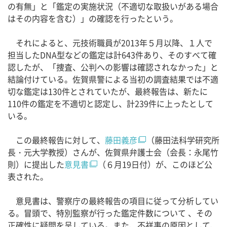
の有無」と「鑑定の実施状況（不適切な取扱いがある場合
はその内容を含む）」の確認を行ったという。
それによると、元技術職員が2013年５月以降、１人で
担当したDNA型などの鑑定は計643件あり、そのすべて確
認したが、「捜査、公判への影響は確認されなかった」と
結論付けている。佐賀県警による当初の調査結果では不適
切な鑑定は130件とされていたが、最終報告は、新たに
110件の鑑定を不適切と認定し、計239件に上ったとして
いる。
この最終報告に対して、
藤田義彦
（藤田法科学研究所
長・元大学教授）さんが、佐賀県弁護士会（会長：永尾竹
則）に提出した
意見書
（６月19日付）が、このほど公
表された。
意見書は、警察庁の最終報告の項目に従って分析してい
る。冒頭で、特別監察が行った鑑定件数について 、その
正確性に疑問を呈している。また、不祥事の原因として、