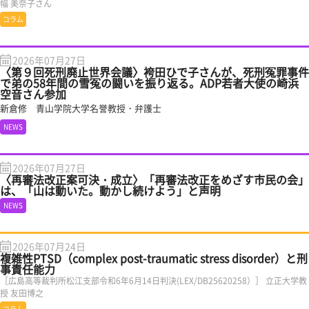
幅 美奈子さん
コラム
2026年07月27日
〈第９回死刑廃止世界会議〉袴田ひで子さんが、死刑冤罪事件
で弟の58年間の雪冤の闘いを振り返る。ADP若者大使の崎浜
空音さん参加
新倉修 青山学院大学名誉教授・弁護士
NEWS
2026年07月27日
〈再審法改正案可決・成立〉「再審法改正をめざす市民の会」
は、「山は動いた。動かし続けよう」と声明
NEWS
2026年07月24日
複雑性PTSD（complex post-traumatic stress disorder）と刑
事責任能力
［広島高等裁判所松江支部令和6年6月14日判決(LEX/DB25620258）］ 立正大学教
授 友田博之
コラム