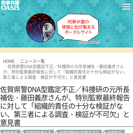
HOME
ニュース一覧
佐賀県警DNA型鑑定不正／科捜研の元所長補佐・藤田義彦さん
が、特別監察最終報告に対して「組織的責任の十分な検証がない、
第三者による調査・検証が不可欠」と意見書
佐賀県警DNA型鑑定不正／科捜研の元所長
補佐・藤田義彦さんが、特別監察最終報告
に対して「組織的責任の十分な検証がな
い、第三者による調査・検証が不可欠」と
意見書
藤田義彦
佐賀県弁護士会
佐賀県警DNA型鑑定不正
刑事裁判