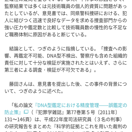
監察結果では多くは元技術職員の個人的資質に問題があっ
たとしているが、意見書では、同県警科捜研における、犯
人に結びつく迅速で良好なデータを求める捜査部門からの
強い圧力や鑑定数と比較して技術職員数の慢性的な不足な
ど職務体制に原因があると断じている。
結論として、つぎのように指摘している。「捜査への影
響、再鑑定不可能、DNA型不検出、警察庁も含めた組織的
責任に対して十分な検証が実施されたとはいえず、さらに
第三者による調査・検証が不可欠である」。
藤田さんは、意見書を提出した後、この事件の背景につ
いて、つぎのように述べた。
「私の論文
『DNA型鑑定における精度管理——誤鑑定の
防止策』
（『犯罪学雑誌』第77巻第５号〔2011年〕
131〜146頁）は、平成22年度司法研究員（３名の判事）
の研究報告をまとめた『科学的証拠とこれを用いた裁判の