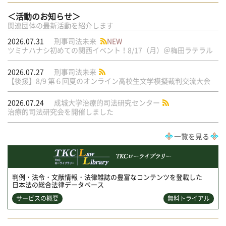
＜活動のお知らせ＞
関連団体の最新活動を紹介します
2026.07.31
刑事司法未来
NEW
ツミナハナシ初めての関西イベント！8/17（月）＠梅田ラテラル
2026.07.27
刑事司法未来
【後援】8/9 第６回夏のオンライン高校生文学模擬裁判交流大会
2026.07.24
成城大学治療的司法研究センター
治療的司法研究会を開催しました
一覧を見る
判例・法令・文献情報・法律雑誌の豊富なコンテンツを登載した
日本法の総合法律データベース
サービスの概要
無料トライアル