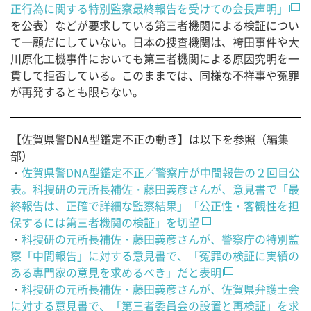
正行為に関する特別監察最終報告を受けての会長声明」
を公表）などが要求している第三者機関による検証につい
て一顧だにしていない。日本の捜査機関は、袴田事件や大
川原化工機事件においても第三者機関による原因究明を一
貫して拒否している。このままでは、同様な不祥事や冤罪
が再発するとも限らない。
【佐賀県警DNA型鑑定不正の動き】は以下を参照（編集
部）
・
佐賀県警DNA型鑑定不正／警察庁が中間報告の２回目公
表。科捜研の元所長補佐・藤田義彦さんが、意見書で「最
終報告は、正確で詳細な監察結果」「公正性・客観性を担
保するには第三者機関の検証」を切望
・
科捜研の元所長補佐・藤田義彦さんが、警察庁の特別監
察「中間報告」に対する意見書で、「冤罪の検証に実績の
ある専門家の意見を求めるべき」だと表明
・
科捜研の元所長補佐・藤田義彦さんが、佐賀県弁護士会
に対する意見書で、「第三者委員会の設置と再検証」を求