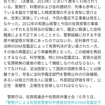
在り方』（法曹会、2013年）において数多く引用されて
いる。警察庁、科警研および各科捜研が、判事も参考にし
ている本論文で提唱した精度管理の手法を真摯に受け止
め、忠実に実施していれば、今回の鑑定不正事案は発生し
なかった。2012年の和歌山県警と今回の佐賀県警の事案
は、いずれも主任相当の役職にあり、鑑定に精通した技術
職員による不正であったことから、警察組織に対する不信
感や絶望感が背景にあったのではないか。足利事件では、
当時のDNA型鑑定によって有罪判決が言い渡された一方、
その後の再鑑定により再審無罪となった。この経緯を教訓
とするならば、科学捜査、特にDNA型鑑定は、真実の追究
と冤罪絶無の最後の砦として機能しなければならない。そ
うでなければ、法治国家として国民の信頼を得ることは困
難であり、早急に法科学鑑定部門を警察以外の行政機関、
あるいは独立行政法人に設置し、外部認証評価を得て、公
正性・客観性・正確性を担保しなければならない」。
警察庁は、佐賀県議会や佐賀県弁護士会（６月５日、
「警察庁による佐賀県警察科学捜査研究所のDNA型鑑定不