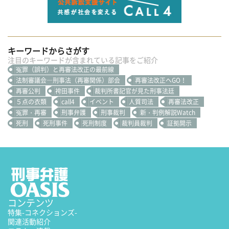
キーワードからさがす
注目のキーワードが含まれている記事をご紹介
冤罪（誤判）と再審法改正の最前線
法制審議会―刑事法（再審関係）部会
再審法改正へGO！
再審公判
袴田事件
裁判所書記官が見た刑事法廷
５点の衣類
call4
イベント
人質司法
再審法改正
冤罪・再審
刑事弁護
刑事裁判
新・判例解説Watch
死刑
死刑事件
死刑制度
裁判員裁判
証拠開示
コンテンツ
特集
-コネクションズ-
関連活動紹介