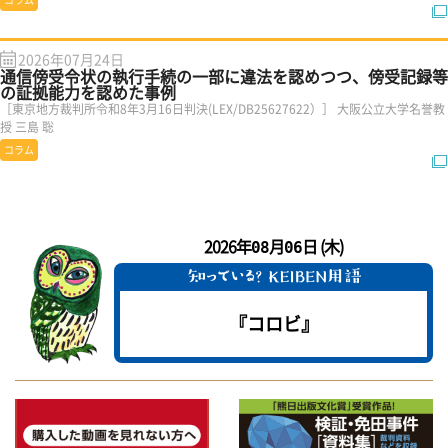
2026年07月24日
通信傍受令状の執行手続の一部に違法を認めつつ、傍受記録等
の証拠能力を認めた事例
［東京地方裁判所令和8年3月16日判決(LEX/DB25627622）］ 大阪公立大学名誉教
授 三島 聡
コラム
2026年
月
日 (木)
08
06
『コロビ』