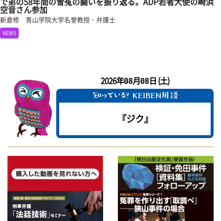
で弟の58年間の雪冤の闘いを振り返る。ADP若者大使の崎浜
空音さん参加
新倉修 青山学院大学名誉教授・弁護士
NEWS
2026年
月
日 (土)
08
08
『ジク』