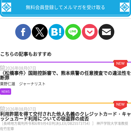
無料会員登録してメルマガを受け取る
こちらの記事もおすすめ
2026年08月07日
〈松橋事件〉国賠控訴審で、熊本県警の任意捜査での違法性を
断罪
粟野仁雄 ジャーナリスト
NEWS
2026年08月07日
利用許諾を得て交付された他人名義のクレジットカード・キャ
ッシュカード利用についての窃盗罪の成否
［長崎地方裁判所令和6年9月4日判決(LEX/DB25573754）］ 神戸学院大学准教授
佐竹宏章