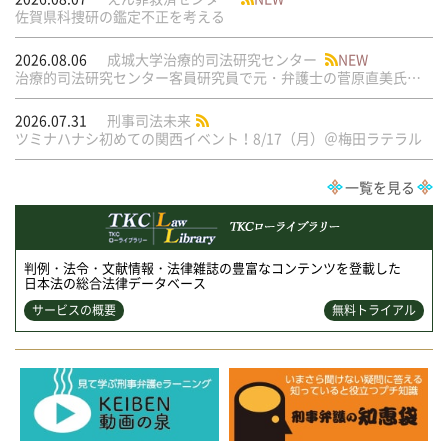
佐賀県科捜研の鑑定不正を考える
2026.08.06
成城大学治療的司法研究センター
NEW
治療的司法研究センター客員研究員で元・弁護士の菅原直美氏の論文が公刊されました
2026.07.31
刑事司法未来
ツミナハナシ初めての関西イベント！8/17（月）＠梅田ラテラル
一覧を見る
判例・法令・文献情報・法律雑誌の豊富なコンテンツを登載した
日本法の総合法律データベース
サービスの概要
無料トライアル