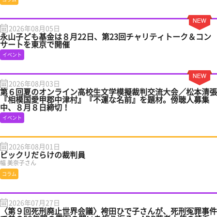
2026年08月05日
永山子ども基金は８月22日、第23回チャリティトーク＆コン
サートを東京で開催
イベント
2026年08月03日
第６回夏のオンライン高校生文学模擬裁判交流大会／松本清張
『相模国愛甲郡中津村』『不運な名前』を題材。傍聴人募集
中、８月８日締切！
イベント
2026年08月01日
ビックリだらけの裁判員
幅 美奈子さん
コラム
2026年07月27日
〈第９回死刑廃止世界会議〉袴田ひで子さんが、死刑冤罪事件