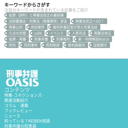
キーワードからさがす
注目のキーワードが含まれている記事をご紹介
冤罪（誤判）と再審法改正の最前線
法制審議会―刑事法（再審関係）部会
再審法改正へGO！
再審公判
袴田事件
裁判所書記官が見た刑事法廷
５点の衣類
call4
イベント
人質司法
再審法改正
冤罪・再審
刑事弁護
刑事裁判
新・判例解説Watch
死刑
死刑事件
死刑制度
裁判員裁判
証拠開示
コンテンツ
特集
-コネクションズ-
関連活動紹介
コラム・連載
ブックレビュー
ニュース
知っている？KEIBEN用語
刑事弁護の知恵袋