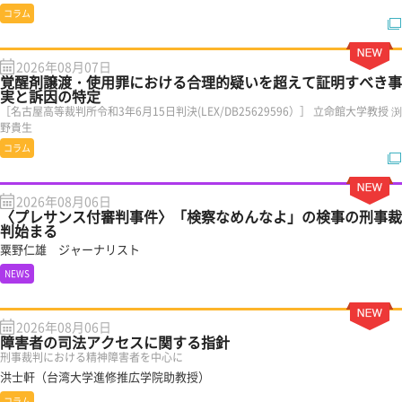
コラム
2026年08月07日
覚醒剤譲渡・使用罪における合理的疑いを超えて証明すべき事
実と訴因の特定
［名古屋高等裁判所令和3年6月15日判決(LEX/DB25629596）］ 立命館大学教授 渕
野貴生
コラム
2026年08月06日
〈プレサンス付審判事件〉「検察なめんなよ」の検事の刑事裁
判始まる
粟野仁雄 ジャーナリスト
NEWS
2026年08月06日
障害者の司法アクセスに関する指針
刑事裁判における精神障害者を中心に
洪士軒（台湾大学進修推広学院助教授）
コラム